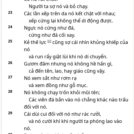
Người ta sợ nó và bỏ chạy.
23
Các lằn xếp trên da nó kết chặt với nhau;
xếp cứng lại không thể di động được.
24
Ngực nó cứng như đá,
cứng như đá cối xay.
25
Kẻ thế lực
[
e
]
cũng sợ cái nhìn khủng khiếp của
nó
và run rẩy giật lùi khi nó di chuyển.
26
Gươm đâm nhưng nó không hề hấn gì,
cả đến tên, lao, hay giáo cũng vậy.
27
Nó xem sắt như rơm rạ
và xem đồng như gỗ mục.
28
Nó không chạy trốn khỏi mũi tên;
Các viên đá bắn vào nó chẳng khác nào trấu
đối với nó.
29
Cái dùi cui đối với nó như rác rưởi,
và nó cười khì khi người ta phóng lao vào
nó.