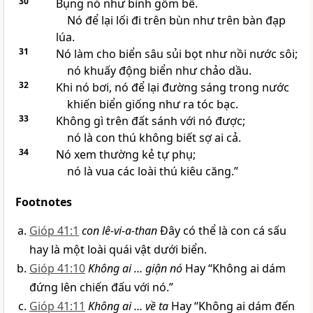
30
Bụng nó như bình gốm bể.
Nó để lại lối đi trên bùn như trên bàn đạp
lúa.
31
Nó làm cho biển sâu sủi bọt như nồi nước sôi;
nó khuấy động biển như chảo dầu.
32
Khi nó bơi, nó để lại đường sáng trong nước
khiến biển giống như ra tóc bạc.
33
Không gì trên đất sánh với nó được;
nó là con thú không biết sợ ai cả.
34
Nó xem thường kẻ tự phụ;
nó là vua các loài thú kiêu căng.”
Footnotes
Gióp 41:1
con lê-vi-a-than
Đây có thể là con cá sấu
hay là một loài quái vật dưới biển.
Gióp 41:10
Không ai … giận nó
Hay “Không ai dám
đứng lên chiến đấu với nó.”
Gióp 41:11
Không ai … về ta
Hay “Không ai dám đến