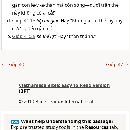
gần con lê-vi-a-than mà còn sống—dưới trần thế
nầy không có ai cả!”
Gióp 41:13
lớp áo giáp
Hay “Không ai có thể lấy dây
cương đến gần nó.”
Gióp 41:25
Kẻ thế lực
Hay “thần thánh.”
Gióp 40
Gióp 42
Vietnamese Bible: Easy-to-Read Version
(BPT)
© 2010 Bible League International
Want help understanding this passage?
PLUS
Explore trusted study tools in the
Resources
tab.