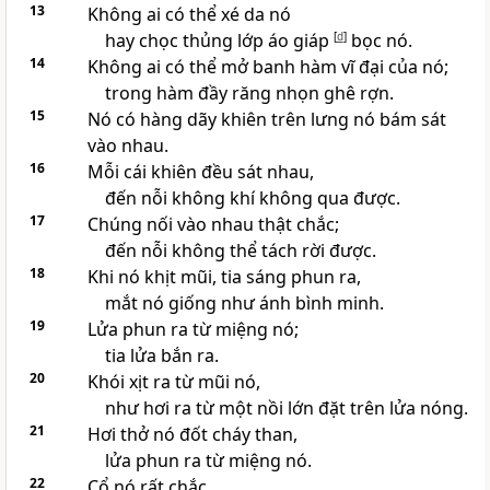
13
Không ai có thể xé da nó
hay chọc thủng lớp áo giáp
[
d
]
bọc nó.
14
Không ai có thể mở banh hàm vĩ đại của nó;
trong hàm đầy răng nhọn ghê rợn.
15
Nó có hàng dãy khiên trên lưng nó bám sát
vào nhau.
16
Mỗi cái khiên đều sát nhau,
đến nỗi không khí không qua được.
17
Chúng nối vào nhau thật chắc;
đến nỗi không thể tách rời được.
18
Khi nó khịt mũi, tia sáng phun ra,
mắt nó giống như ánh bình minh.
19
Lửa phun ra từ miệng nó;
tia lửa bắn ra.
20
Khói xịt ra từ mũi nó,
như hơi ra từ một nồi lớn đặt trên lửa nóng.
21
Hơi thở nó đốt cháy than,
lửa phun ra từ miệng nó.
22
Cổ nó rất chắc.