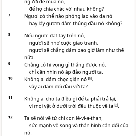
ngươi để mua nó,
để họ chia chác với nhau không?
7
Ngươi có thể nào phóng lao vào da nó
hay lấy gươm đâm thủng đầu nó không?
8
Nếu ngươi đặt tay trên nó,
ngươi sẽ nhớ cuộc giao tranh,
ngươi sẽ chẳng dám bao giờ làm như thế
nữa.
9
Chẳng có hi vọng gì thắng được nó,
chỉ cần nhìn nó áp đảo người ta.
10
Không ai dám chọc giận nó
[
b
]
,
vậy ai dám đối đầu với ta?
11
Không ai cho ta điều gì để ta phải trả lại,
vì mọi vật ở dưới trời đều thuộc về ta
[
c
]
.
12
Ta sẽ nói về tứ chi con lê-vi-a-than,
sức mạnh vô song và thân hình cân đối của
nó.