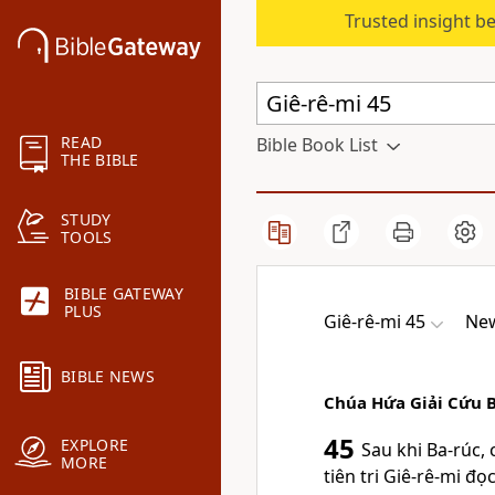
Trusted insight b
READ
Bible Book List
THE BIBLE
STUDY
TOOLS
BIBLE GATEWAY
PLUS
Giê-rê-mi 45
New
BIBLE NEWS
Chúa Hứa Giải Cứu 
45
EXPLORE
Sau khi Ba-rúc,
MORE
tiên tri Giê-rê-mi đ