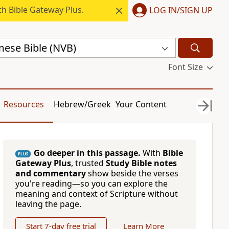
h Bible Gateway Plus.
LOG IN/SIGN UP
ese Bible (NVB)
Font Size
Resources
Hebrew/Greek
Your Content
Go deeper in this passage.
With
Bible
PLUS
Gateway Plus
, trusted
Study Bible notes
and commentary
show beside the verses
you're reading—so you can explore the
meaning and context of Scripture without
leaving the page.
Start 7-day free trial
Learn More