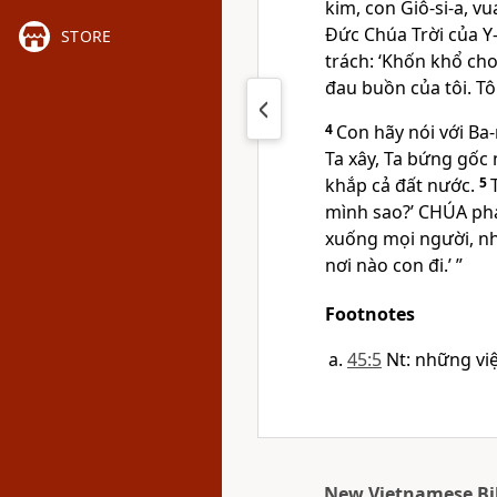
kim, con Giô-si-a, vu
Đức Chúa Trời của Y-
STORE
trách: ‘Khốn khổ cho
đau buồn của tôi. Tôi
4
Con hãy nói với Ba-r
Ta xây, Ta bứng gốc 
khắp cả đất nước.
5
mình sao?’
CHÚA
phá
xuống mọi người, nh
nơi nào con đi.’ ”
Footnotes
45:5
Nt: những việ
New Vietnamese Bi