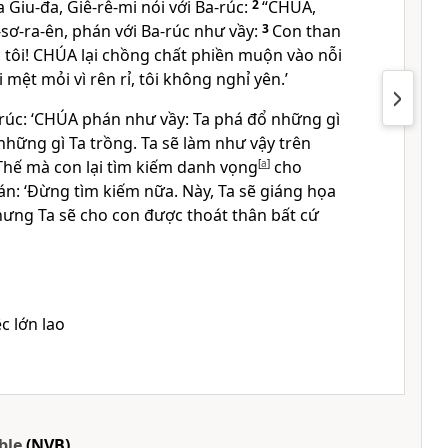
a Giu-đa, Giê-rê-mi nói với Ba-rúc:
2
“
CHÚA
,
sơ-ra-ên, phán với Ba-rúc như vầy:
3
Con than
 tôi!
CHÚA
lại chồng chất phiền muộn vào nỗi
 mệt mỏi vì rên rỉ, tôi không nghỉ yên.’
úc: ‘
CHÚA
phán như vầy: Ta phá đổ những gì
những gì Ta trồng. Ta sẽ làm như vậy trên
Thế mà con lại tìm kiếm danh vọng
[
a
]
cho
n: ‘Đừng tìm kiếm nữa. Này, Ta sẽ giáng họa
ưng Ta sẽ cho con được thoát thân bất cứ
c lớn lao
ble
(NVB)