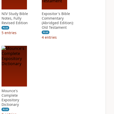
NIV Study Bible
Expositor's Bible
Notes, Fully
Commentary
Revised Edition
(Abridged Edition):
Old Testament
PLUS
5
entries
PLUS
4
entries
Mounce's
Complete
Expository
Dictionary
PLUS