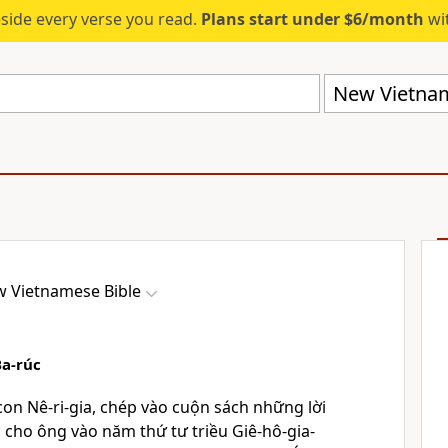
eside every verse you read.
Plans start under $6/month
wit
New Vietnam
 Vietnamese Bible
Ba-rúc
 con Nê-ri-gia, chép vào cuộn sách những lời
ọc cho ông vào năm thứ tư triều Giê-hô-gia-