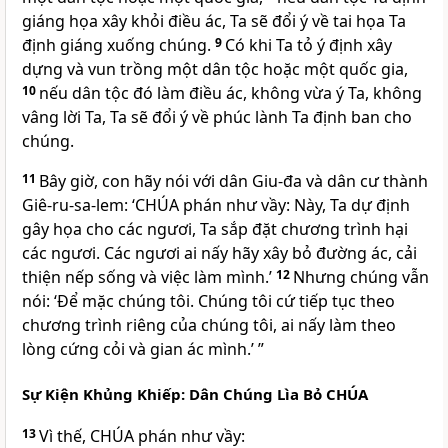
giáng họa xây khỏi điều ác, Ta sẽ đổi ý về tai họa Ta
định giáng xuống chúng.
9
Có khi Ta tỏ ý định xây
dựng và vun trồng một dân tộc hoặc một quốc gia,
10
nếu dân tộc đó làm điều ác, không vừa ý Ta, không
vâng lời Ta, Ta sẽ đổi ý về phúc lành Ta định ban cho
chúng.
11
Bây giờ, con hãy nói với dân Giu-đa và dân cư thành
Giê-ru-sa-lem: ‘
CHÚA
phán như vầy: Này, Ta dự định
gây họa cho các ngươi, Ta sắp đặt chương trình hại
các ngươi. Các ngươi ai nấy hãy xây bỏ đường ác, cải
thiện nếp sống và việc làm mình.’
12
Nhưng chúng vẫn
nói: ‘Để mặc chúng tôi. Chúng tôi cứ tiếp tục theo
chương trình riêng của chúng tôi, ai nấy làm theo
lòng cứng cỏi và gian ác mình.’ ”
Sự Kiện Khủng Khiếp: Dân Chúng Lìa Bỏ
CHÚA
13
Vì thế,
CHÚA
phán như vầy: