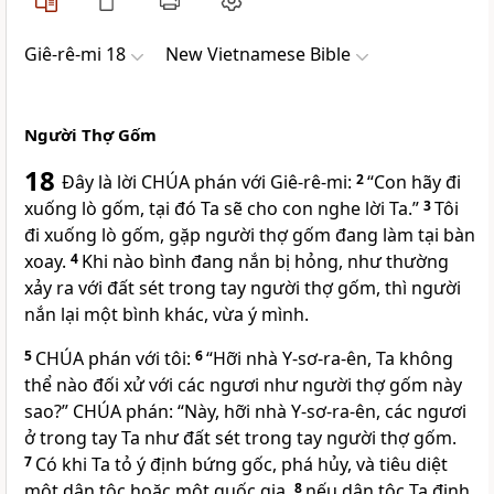
Giê-rê-mi 18
New Vietnamese Bible
Người Thợ Gốm
18
Đây là lời
CHÚA
phán với Giê-rê-mi:
2
“Con hãy đi
xuống lò gốm, tại đó Ta sẽ cho con nghe lời Ta.”
3
Tôi
đi xuống lò gốm, gặp người thợ gốm đang làm tại bàn
xoay.
4
Khi nào bình đang nắn bị hỏng, như thường
xảy ra với đất sét trong tay người thợ gốm, thì người
nắn lại một bình khác, vừa ý mình.
5
CHÚA
phán với tôi:
6
“Hỡi nhà Y-sơ-ra-ên, Ta không
thể nào đối xử với các ngươi như người thợ gốm này
sao?”
CHÚA
phán: “Này, hỡi nhà Y-sơ-ra-ên, các ngươi
ở trong tay Ta như đất sét trong tay người thợ gốm.
7
Có khi Ta tỏ ý định bứng gốc, phá hủy, và tiêu diệt
một dân tộc hoặc một quốc gia,
8
nếu dân tộc Ta định