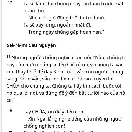
17
Ta sẽ làm cho chúng chạy tán loạn trước mặt
quân thù
Như cơn gió đông thổi bụi mịt mù.
Ta sẽ xây lưng, ngoảnh mặt đi,
Trong ngày chúng gặp hoạn nạn.”
Giê-rê-mi Cầu Nguyện
18
Những người chống nghịch con nói: “Nào, chúng ta
hãy bàn mưu chống lại tên Giê-rê-mi, vì chúng ta vẫn
còn thầy tế lễ để dạy Kinh Luật, vẫn còn người thông
sáng để cố vấn, vẫn còn tiên tri để rao truyền lời
CHÚA
cho chúng ta. Chúng ta hãy tìm cách buộc tội
nó qua lời nói, và đừng để ý đến bất cứ lời nào của nó
cả.”
19
Lạy
CHÚA
, xin để ý đến con,
Xin Ngài lắng nghe tiếng của những người
chống nghịch con!
20