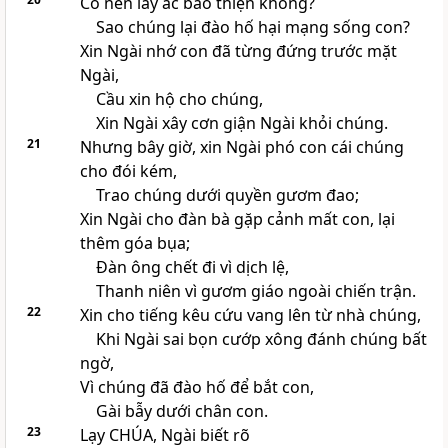
Có nên lấy ác báo thiện không?
Sao chúng lại đào hố hại mạng sống con?
Xin Ngài nhớ con đã từng đứng trước mặt
Ngài,
Cầu xin hộ cho chúng,
Xin Ngài xây cơn giận Ngài khỏi chúng.
21
Nhưng bây giờ, xin Ngài phó con cái chúng
cho đói kém,
Trao chúng dưới quyền gươm đao;
Xin Ngài cho đàn bà gặp cảnh mất con, lại
thêm góa bụa;
Đàn ông chết đi vì dịch lệ,
Thanh niên vì gươm giáo ngoài chiến trận.
22
Xin cho tiếng kêu cứu vang lên từ nhà chúng,
Khi Ngài sai bọn cướp xông đánh chúng bất
ngờ,
Vì chúng đã đào hố để bắt con,
Gài bẫy dưới chân con.
23
Lạy
CHÚA
, Ngài biết rõ