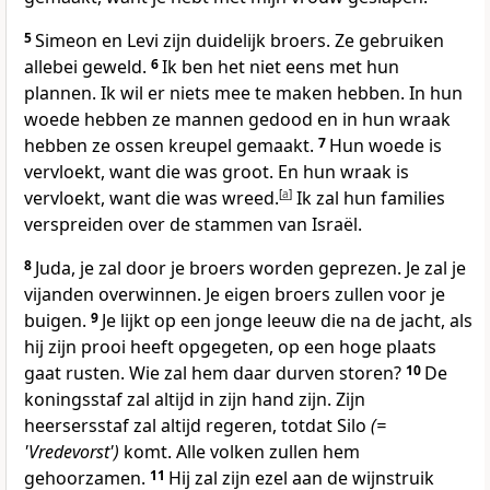
5
Simeon en Levi zijn duidelijk broers. Ze gebruiken
allebei geweld.
6
Ik ben het niet eens met hun
plannen. Ik wil er niets mee te maken hebben. In hun
woede hebben ze mannen gedood en in hun wraak
hebben ze ossen kreupel gemaakt.
7
Hun woede is
vervloekt, want die was groot. En hun wraak is
vervloekt, want die was wreed.
[
a
]
Ik zal hun families
verspreiden over de stammen van Israël.
8
Juda, je zal door je broers worden geprezen. Je zal je
vijanden overwinnen. Je eigen broers zullen voor je
buigen.
9
Je lijkt op een jonge leeuw die na de jacht, als
hij zijn prooi heeft opgegeten, op een hoge plaats
gaat rusten. Wie zal hem daar durven storen?
10
De
koningsstaf zal altijd in zijn hand zijn. Zijn
heersersstaf zal altijd regeren, totdat Silo
(=
'Vredevorst')
komt. Alle volken zullen hem
gehoorzamen.
11
Hij zal zijn ezel aan de wijnstruik