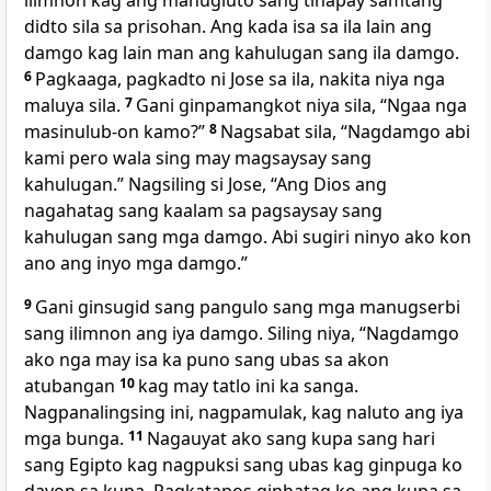
ilimnon kag ang manugluto sang tinapay samtang
didto sila sa prisohan. Ang kada isa sa ila lain ang
damgo kag lain man ang kahulugan sang ila damgo.
6
Pagkaaga, pagkadto ni Jose sa ila, nakita niya nga
maluya sila.
7
Gani ginpamangkot niya sila, “Ngaa nga
masinulub-on kamo?”
8
Nagsabat sila, “Nagdamgo abi
kami pero wala sing may magsaysay sang
kahulugan.” Nagsiling si Jose, “Ang Dios ang
nagahatag sang kaalam sa pagsaysay sang
kahulugan sang mga damgo. Abi sugiri ninyo ako kon
ano ang inyo mga damgo.”
9
Gani ginsugid sang pangulo sang mga manugserbi
sang ilimnon ang iya damgo. Siling niya, “Nagdamgo
ako nga may isa ka puno sang ubas sa akon
atubangan
10
kag may tatlo ini ka sanga.
Nagpanalingsing ini, nagpamulak, kag naluto ang iya
mga bunga.
11
Nagauyat ako sang kupa sang hari
sang Egipto kag nagpuksi sang ubas kag ginpuga ko