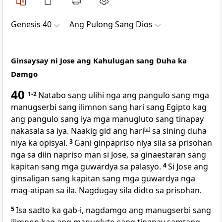
Genesis 40
Ang Pulong Sang Dios
Ginsaysay ni Jose ang Kahulugan sang Duha ka
Damgo
40
1-2
Natabo sang ulihi nga ang pangulo sang mga
manugserbi sang ilimnon sang hari sang Egipto kag
ang pangulo sang iya mga manugluto sang tinapay
nakasala sa iya. Naakig gid ang hari
[
a
]
sa sining duha
niya ka opisyal.
3
Gani ginpapriso niya sila sa prisohan
nga sa diin napriso man si Jose, sa ginaestaran sang
kapitan sang mga guwardya sa palasyo.
4
Si Jose ang
ginsaligan sang kapitan sang mga guwardya nga
mag-atipan sa ila. Nagdugay sila didto sa prisohan.
5
Isa sadto ka gab-i, nagdamgo ang manugserbi sang