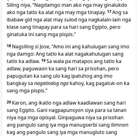
Siling niya, “Nagdamgo man ako nga may ginalukdo
ako nga tatlo ka alat nga may mga tinapay.
17
Ang sa
ibabaw gid nga alat may sulod nga nagkalain-lain nga
klase sang tinapay para sa hari sang Egipto, pero
ginatuka ini sang mga pispis.”
18
Nagsiling si Jose, “Amo ini ang kahulugan sang imo
nga damgo: Ang tatlo ka alat nagakahulugan sang
tatlo ka adlaw.
19
Sa wala pa matapos ang tatlo ka
adlaw, paguwaon ka sang hari sa prisohan, pero
papugutan ka sang ulo kag ipatuhog ang imo
bangkay sa
nagatindog nga
kahoy, kag pagatuk-on ka
sang mga pispis.”
20
Karon, ang ikatlo nga adlaw kaadlawan sang hari
sang Egipto. Gani nagpapunsyon siya para sa tanan
niya nga mga opisyal. Ginpaguwa niya sa prisohan
ang pangulo sang iya mga manugserbi sang ilimnon
kag ang pangulo sang iya mga manugluto sang