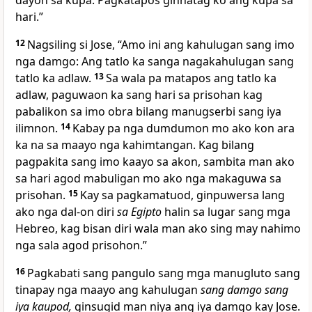
dayon sa kupa. Pagkatapos ginhatag ko ang kupa sa
hari.”
12
Nagsiling si Jose, “Amo ini ang kahulugan sang imo
nga damgo: Ang tatlo ka sanga nagakahulugan sang
tatlo ka adlaw.
13
Sa wala pa matapos ang tatlo ka
adlaw, paguwaon ka sang hari sa prisohan kag
pabalikon sa imo obra bilang manugserbi sang iya
ilimnon.
14
Kabay pa nga dumdumon mo ako kon ara
ka na sa maayo nga kahimtangan. Kag bilang
pagpakita sang imo kaayo sa akon, sambita man ako
sa hari agod mabuligan mo ako nga makaguwa sa
prisohan.
15
Kay sa pagkamatuod, ginpuwersa lang
ako nga dal-on diri
sa Egipto
halin sa lugar sang mga
Hebreo, kag bisan diri wala man ako sing may nahimo
nga sala agod prisohon.”
16
Pagkabati sang pangulo sang mga manugluto sang
tinapay nga maayo ang kahulugan
sang damgo sang
iya kaupod,
ginsugid man niya ang iya damgo kay Jose.