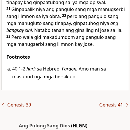
tinapay kag ginpaatubang sa iya mga opisyal.
21
Ginpabalik niya ang pangulo sang mga manugserbi
sang ilimnon sa iya obra,
22
pero ang pangulo sang
mga manugluto sang tinapay, ginpatuhog niya
ang
bangkay sini.
Natabo tanan ang ginsiling ni Jose sa ila.
23
Pero wala gid makadumdom ang pangulo sang
mga manugserbi sang ilimnon kay Jose.
Footnotes
40:1-2
hari
:
sa Hebreo,
Faraon.
Amo man sa
masunod nga mga bersikulo.
Genesis 39
Genesis 41
Ang Pulong Sang Dios
(HLGN)