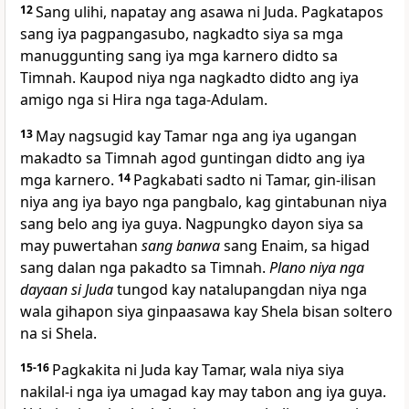
12
Sang ulihi, napatay ang asawa ni Juda. Pagkatapos
sang iya pagpangasubo, nagkadto siya sa mga
manuggunting sang iya mga karnero didto sa
Timnah. Kaupod niya nga nagkadto didto ang iya
amigo nga si Hira nga taga-Adulam.
13
May nagsugid kay Tamar nga ang iya ugangan
makadto sa Timnah agod guntingan didto ang iya
mga karnero.
14
Pagkabati sadto ni Tamar, gin-ilisan
niya ang iya bayo nga pangbalo, kag gintabunan niya
sang belo ang iya guya. Nagpungko dayon siya sa
may puwertahan
sang banwa
sang Enaim, sa higad
sang dalan nga pakadto sa Timnah.
Plano niya nga
dayaan si Juda
tungod kay natalupangdan niya nga
wala gihapon siya ginpaasawa kay Shela bisan soltero
na si Shela.
15-16
Pagkakita ni Juda kay Tamar, wala niya siya
nakilal-i nga iya umagad kay may tabon ang iya guya.