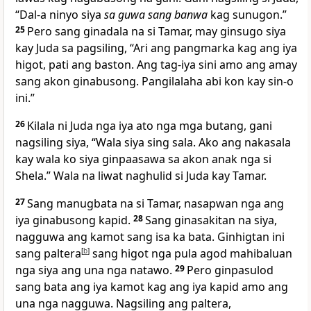
“Dal-a ninyo siya
sa guwa sang banwa
kag sunugon.”
25
Pero sang ginadala na si Tamar, may ginsugo siya
kay Juda sa pagsiling, “Ari ang pangmarka kag ang iya
higot, pati ang baston. Ang tag-iya sini amo ang amay
sang akon ginabusong. Pangilalaha abi kon kay sin-o
ini.”
26
Kilala ni Juda nga iya ato nga mga butang, gani
nagsiling siya, “Wala siya sing sala. Ako ang nakasala
kay wala ko siya ginpaasawa sa akon anak nga si
Shela.” Wala na liwat naghulid si Juda kay Tamar.
27
Sang manugbata na si Tamar, nasapwan nga ang
iya ginabusong kapid.
28
Sang ginasakitan na siya,
nagguwa ang kamot sang isa ka bata. Ginhigtan ini
sang paltera
[
b
]
sang higot nga pula agod mahibaluan
nga siya ang una nga natawo.
29
Pero ginpasulod
sang bata ang iya kamot kag ang iya kapid amo ang
una nga nagguwa. Nagsiling ang paltera,