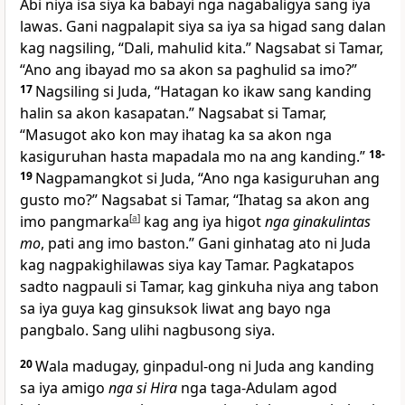
Abi niya isa siya ka babayi nga nagabaligya sang iya
lawas. Gani nagpalapit siya sa iya sa higad sang dalan
kag nagsiling, “Dali, mahulid kita.” Nagsabat si Tamar,
“Ano ang ibayad mo sa akon sa paghulid sa imo?”
17
Nagsiling si Juda, “Hatagan ko ikaw sang kanding
halin sa akon kasapatan.” Nagsabat si Tamar,
“Masugot ako kon may ihatag ka sa akon nga
kasiguruhan hasta mapadala mo na ang kanding.”
18-
19
Nagpamangkot si Juda, “Ano nga kasiguruhan ang
gusto mo?” Nagsabat si Tamar, “Ihatag sa akon ang
imo pangmarka
[
a
]
kag ang iya higot
nga ginakulintas
mo
, pati ang imo baston.” Gani ginhatag ato ni Juda
kag nagpakighilawas siya kay Tamar. Pagkatapos
sadto nagpauli si Tamar, kag ginkuha niya ang tabon
sa iya guya kag ginsuksok liwat ang bayo nga
pangbalo. Sang ulihi nagbusong siya.
20
Wala madugay, ginpadul-ong ni Juda ang kanding
sa iya amigo
nga si Hira
nga taga-Adulam agod