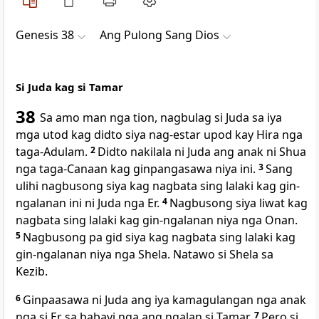
Genesis 38
Ang Pulong Sang Dios
Si Juda kag si Tamar
38
Sa amo man nga tion, nagbulag si Juda sa iya
mga utod kag didto siya nag-estar upod kay Hira nga
taga-Adulam.
2
Didto nakilala ni Juda ang anak ni Shua
nga taga-Canaan kag ginpangasawa niya ini.
3
Sang
ulihi nagbusong siya kag nagbata sing lalaki kag gin-
ngalanan ini ni Juda nga Er.
4
Nagbusong siya liwat kag
nagbata sing lalaki kag gin-ngalanan niya nga Onan.
5
Nagbusong pa gid siya kag nagbata sing lalaki kag
gin-ngalanan niya nga Shela. Natawo si Shela sa
Kezib.
6
Ginpaasawa ni Juda ang iya kamagulangan nga anak
nga si Er sa babayi nga ang ngalan si Tamar.
7
Pero si