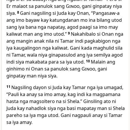
Er malaot sa panulok sang
Ginoo
, gani ginpatay niya
siya.
8
Gani nagsiling si Juda kay Onan, “Pangasaw-a
ang imo bayaw kay katungdanan mo ina bilang utod
sang iya bana nga napatay, agod paagi sa imo may
kaliwat man ang imo utod.”
9
Nakahibalo si Onan nga
ang mangin anak nila ni Tamar indi pagkabigon nga
iya kaugalingon nga kaliwat. Gani kada maghulid sila
ni Tamar, wala niya ginapasulod ang iya semilya agod
indi siya makabata para sa iya utod.
10
Malain ang
ginhimo ni Onan sa panulok sang
Ginoo
, gani
ginpatay man niya siya.
11
Nagsiling dayon si Juda kay Tamar nga iya umagad,
“Pauli ka anay sa imo amay, kag indi ka magpamana
hasta nga magsoltero na si Shela.” Ginsiling ato ni
Juda kay nahadlok siya nga basi mapatay man si Shela
pareho sa iya mga utod. Gani nagpauli anay si Tamar
sa iya amay.