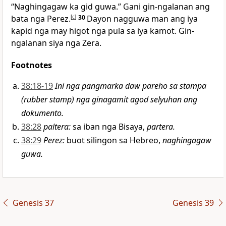
“Naghingagaw ka gid guwa.” Gani gin-ngalanan ang
bata nga Perez.
[
c
]
30
Dayon nagguwa man ang iya
kapid nga may higot nga pula sa iya kamot. Gin-
ngalanan siya nga Zera.
Footnotes
38:18-19
Ini nga pangmarka daw pareho sa stampa
(rubber stamp) nga ginagamit agod selyuhan ang
dokumento.
38:28
paltera
:
sa iban nga Bisaya,
partera.
38:29
Perez
:
buot silingon sa Hebreo,
naghingagaw
guwa.
Genesis 37
Genesis 39