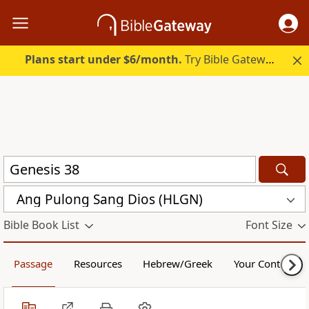
Plans start under $6/month.
Try Bible Gateway Plus.
Ang Pulong Sang Dios (HLGN)
Bible Book List
Font Size
Passage
Resources
Hebrew/Greek
Your Content