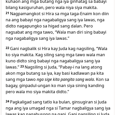
kuhaon ang mga butang nga iya ginhatag sa babayi
bilang kasiguruhan, pero wala niya siya makita.
21
Nagpamangkot si Hira sa mga taga-Enaim kon diin
na ang babayi nga nagabaligya sang iya lawas, nga
didto nagapungko sa higad sang dalan. Pero
nagsabat ang mga tawo, “Wala man diri sing babayi
nga nagabaligya sang iya lawas.”
22
Gani nagbalik si Hira kay Juda kag nagsiling, “Wala
ko siya makita. Kag siling sang mga tawo wala man
kuno didto sing babayi nga nagabaligya sang iya
lawas.”
23
Nagsiling si Juda, “Pabay-i na lang atong
akon mga butang sa iya, kay basi kadlawan pa kita
sang mga tawo
nga sige kita pangita sang wala
. Kon sa
bagay, ginpadul-ungan ko man siya sining kanding
pero wala mo siya makita didto.”
24
Pagkaligad sang tatlo ka bulan, ginsugiran si Juda
nga ang iya umagad nga si Tamar nagbaligya sang iya
lawas kag nagabusong na gani. Gani nagsiling si Juda,