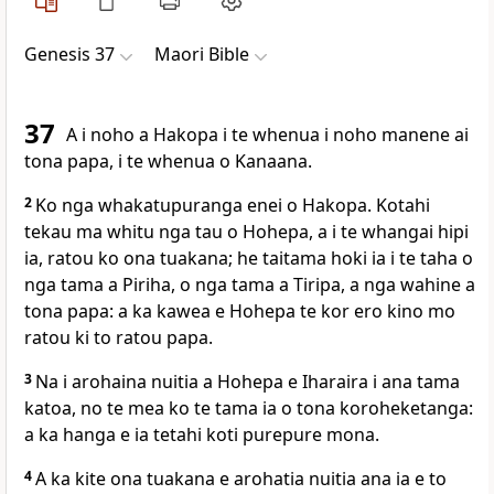
Genesis 37
Maori Bible
37
A i noho a Hakopa i te whenua i noho manene ai
tona papa, i te whenua o Kanaana.
2
Ko nga whakatupuranga enei o Hakopa. Kotahi
tekau ma whitu nga tau o Hohepa, a i te whangai hipi
ia, ratou ko ona tuakana; he taitama hoki ia i te taha o
nga tama a Piriha, o nga tama a Tiripa, a nga wahine a
tona papa: a ka kawea e Hohepa te kor ero kino mo
ratou ki to ratou papa.
3
Na i arohaina nuitia a Hohepa e Iharaira i ana tama
katoa, no te mea ko te tama ia o tona koroheketanga:
a ka hanga e ia tetahi koti purepure mona.
4
A ka kite ona tuakana e arohatia nuitia ana ia e to