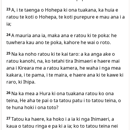
23
A, i te taenga o Hohepa ki ona tuakana, ka huia e
ratou te koti o Hohepa, te koti purepure e mau ana i a
ia;
24
A mauria ana ia, maka ana e ratou ki te poka: he
tuwhera kau ano te poka, kahore he wai o roto.
25
Na ka noho ratou ki te kai taro: a ka anga ake o
ratou kanohi, na, ko tetahi tira Ihimaeri e haere mai
ana i Kireara me a ratou kamera, he waha i nga mea
kakara, i te pama, i te maira, e haere ana ki te kawe ki
raro, ki Ihipa.
26
Na ka mea a Hura ki ona tuakana ratou ko ona
teina, He aha te pai o ta tatou patu i to tatou teina, o
te huna hoki i ona toto?
27
Tatou ka haere, ka hoko i a ia ki nga Ihimaeri, a
kaua o tatou ringa e pa ki a ia; ko to tatou teina nei