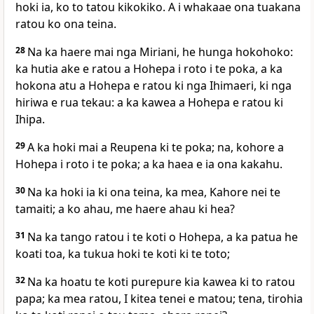
hoki ia, ko to tatou kikokiko. A i whakaae ona tuakana
ratou ko ona teina.
28
Na ka haere mai nga Miriani, he hunga hokohoko:
ka hutia ake e ratou a Hohepa i roto i te poka, a ka
hokona atu a Hohepa e ratou ki nga Ihimaeri, ki nga
hiriwa e rua tekau: a ka kawea a Hohepa e ratou ki
Ihipa.
29
A ka hoki mai a Reupena ki te poka; na, kohore a
Hohepa i roto i te poka; a ka haea e ia ona kakahu.
30
Na ka hoki ia ki ona teina, ka mea, Kahore nei te
tamaiti; a ko ahau, me haere ahau ki hea?
31
Na ka tango ratou i te koti o Hohepa, a ka patua he
koati toa, ka tukua hoki te koti ki te toto;
32
Na ka hoatu te koti purepure kia kawea ki to ratou
papa; ka mea ratou, I kitea tenei e matou; tena, tirohia