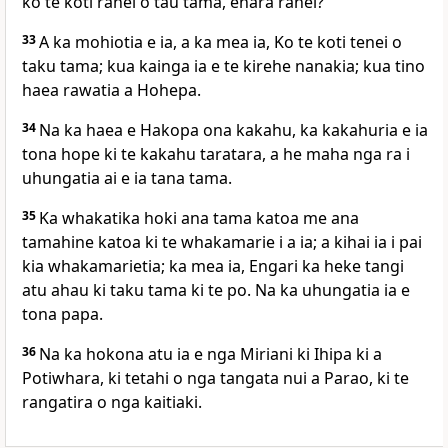
ko te koti ranei o tau tama, ehara ranei?
33
A ka mohiotia e ia, a ka mea ia, Ko te koti tenei o
taku tama; kua kainga ia e te kirehe nanakia; kua tino
haea rawatia a Hohepa.
34
Na ka haea e Hakopa ona kakahu, ka kakahuria e ia
tona hope ki te kakahu taratara, a he maha nga ra i
uhungatia ai e ia tana tama.
35
Ka whakatika hoki ana tama katoa me ana
tamahine katoa ki te whakamarie i a ia; a kihai ia i pai
kia whakamarietia; ka mea ia, Engari ka heke tangi
atu ahau ki taku tama ki te po. Na ka uhungatia ia e
tona papa.
36
Na ka hokona atu ia e nga Miriani ki Ihipa ki a
Potiwhara, ki tetahi o nga tangata nui a Parao, ki te
rangatira o nga kaitiaki.