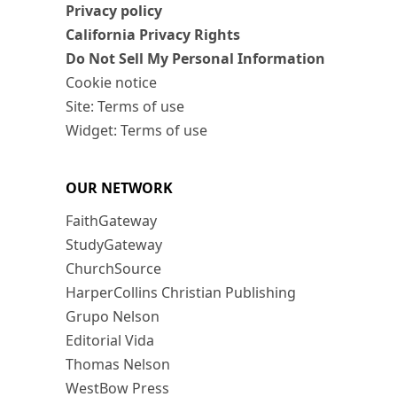
Privacy policy
California Privacy Rights
Do Not Sell My Personal Information
Cookie notice
Site: Terms of use
Widget: Terms of use
OUR NETWORK
FaithGateway
StudyGateway
ChurchSource
HarperCollins Christian Publishing
Grupo Nelson
Editorial Vida
Thomas Nelson
WestBow Press