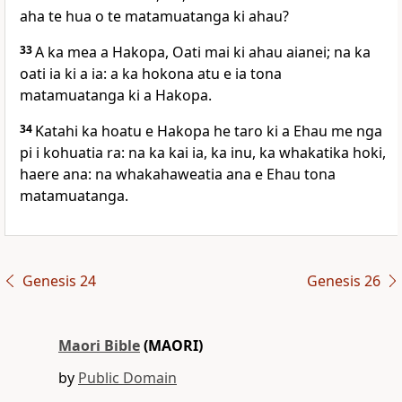
aha te hua o te matamuatanga ki ahau?
33
A ka mea a Hakopa, Oati mai ki ahau aianei; na ka
oati ia ki a ia: a ka hokona atu e ia tona
matamuatanga ki a Hakopa.
34
Katahi ka hoatu e Hakopa he taro ki a Ehau me nga
pi i kohuatia ra: na ka kai ia, ka inu, ka whakatika hoki,
haere ana: na whakahaweatia ana e Ehau tona
matamuatanga.
Genesis 24
Genesis 26
Maori Bible
(MAORI)
by
Public Domain