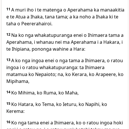
11
A muri iho i te matenga o Aperahama ka manaakitia
e te Atua a Ihaka, tana tama; a ka noho a Ihaka ki te
taha o Peererahairoi.
12
Na ko nga whakatupuranga enei o Ihimaera tama a
Aperahama, i whanau nei ma Aperahama i a Hakara, i
te Ihipiana, pononga wahine a Hara:
13
A ko nga ingoa enei o nga tama a Ihimaera, o ratou
ingoa i o ratou whakatupuranga: ta Ihimaera
matamua ko Nepaioto; na, ko Kerara, ko Arapeere, ko
Mipihama,
14
Ko Mihima, ko Ruma, ko Maha,
15
Ko Hatara, ko Tema, ko Ieturu, ko Napihi, ko
Kerema:
16
Ko nga tama enei a Ihimaera, ko o ratou ingoa hoki