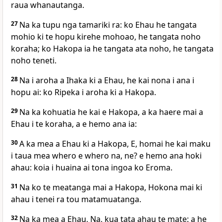
raua whanautanga.
27
Na ka tupu nga tamariki ra: ko Ehau he tangata
mohio ki te hopu kirehe mohoao, he tangata noho
koraha; ko Hakopa ia he tangata ata noho, he tangata
noho teneti.
28
Na i aroha a Ihaka ki a Ehau, he kai nona i ana i
hopu ai: ko Ripeka i aroha ki a Hakopa.
29
Na ka kohuatia he kai e Hakopa, a ka haere mai a
Ehau i te koraha, a e hemo ana ia:
30
A ka mea a Ehau ki a Hakopa, E, homai he kai maku
i taua mea whero e whero na, ne? e hemo ana hoki
ahau: koia i huaina ai tona ingoa ko Eroma.
31
Na ko te meatanga mai a Hakopa, Hokona mai ki
ahau i tenei ra tou matamuatanga.
32
Na ka mea a Ehau, Na, kua tata ahau te mate: a he