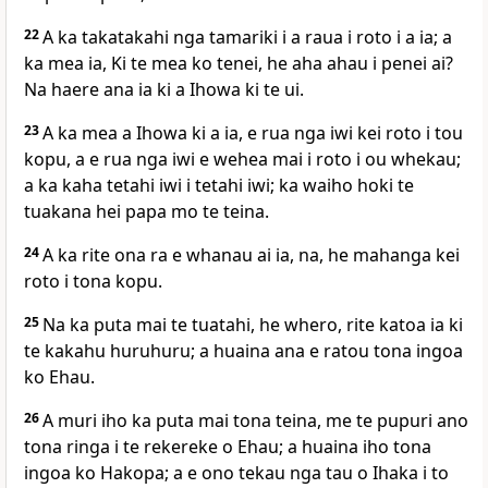
22
A ka takatakahi nga tamariki i a raua i roto i a ia; a
ka mea ia, Ki te mea ko tenei, he aha ahau i penei ai?
Na haere ana ia ki a Ihowa ki te ui.
23
A ka mea a Ihowa ki a ia, e rua nga iwi kei roto i tou
kopu, a e rua nga iwi e wehea mai i roto i ou whekau;
a ka kaha tetahi iwi i tetahi iwi; ka waiho hoki te
tuakana hei papa mo te teina.
24
A ka rite ona ra e whanau ai ia, na, he mahanga kei
roto i tona kopu.
25
Na ka puta mai te tuatahi, he whero, rite katoa ia ki
te kakahu huruhuru; a huaina ana e ratou tona ingoa
ko Ehau.
26
A muri iho ka puta mai tona teina, me te pupuri ano
tona ringa i te rekereke o Ehau; a huaina iho tona
ingoa ko Hakopa; a e ono tekau nga tau o Ihaka i to