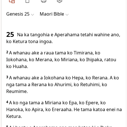
Genesis 25
Maori Bible
25
Na ka tangohia e Aperahama tetahi wahine ano,
ko Ketura tona ingoa.
2
A whanau ake a raua tama ko Timirana, ko
Iokohana, ko Merana, ko Miriana, ko Ihipaka, ratou
ko Huaha.
3
A whanau ake a Iokohana ko Hepa, ko Rerana. A ko
nga tama a Rerana ko Ahurimi, ko Retuhimi, ko
Reumime.
4
A ko nga tama a Miriana ko Epa, ko Epere, ko
Hanoka, ko Apira, ko Ereraaha. He tama katoa enei na
Ketura.
5