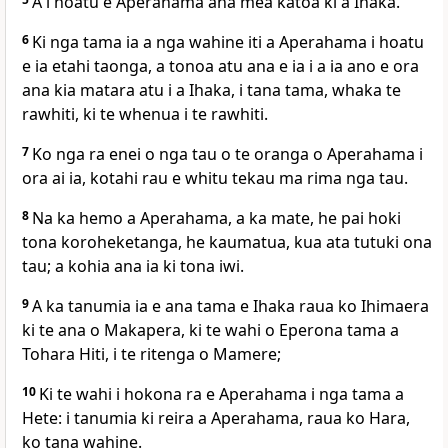
A i hoatu e Aperahama ana mea katoa ki a Ihaka.
6
Ki nga tama ia a nga wahine iti a Aperahama i hoatu
e ia etahi taonga, a tonoa atu ana e ia i a ia ano e ora
ana kia matara atu i a Ihaka, i tana tama, whaka te
rawhiti, ki te whenua i te rawhiti.
7
Ko nga ra enei o nga tau o te oranga o Aperahama i
ora ai ia, kotahi rau e whitu tekau ma rima nga tau.
8
Na ka hemo a Aperahama, a ka mate, he pai hoki
tona koroheketanga, he kaumatua, kua ata tutuki ona
tau; a kohia ana ia ki tona iwi.
9
A ka tanumia ia e ana tama e Ihaka raua ko Ihimaera
ki te ana o Makapera, ki te wahi o Eperona tama a
Tohara Hiti, i te ritenga o Mamere;
10
Ki te wahi i hokona ra e Aperahama i nga tama a
Hete: i tanumia ki reira a Aperahama, raua ko Hara,
ko tana wahine.