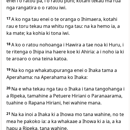
enei i o ratou pa, i o ratou puni; kotahi tekau ma rua
nga rangatira o o ratou iwi.
17
A ko nga tau enei o te oranga o Ihimaera, kotahi
rau e toru tekau ma whitu nga tau: na ka hemo ia, a
ka mate; ka kohia ki tona iwi.
18
A ko o ratou nohoanga i Hawira a tae noa ki Huru, i
te ritenga o Ihipa ina haere koe ki Ahiria: a i noho ia ki
te aroaro o ona teina katoa.
19
Na ko nga whakatupuranga enei o Ihaka tama a
Aperahama: na Aperahama ko Ihaka:
20
Na e wha tekau nga tau o Ihaka i tana tangohanga i
a Ripeka, tamahine a Petuere Hiriani o Paranaarama,
tuahine o Rapana Hiriani, hei wahine mana.
21
Na ka inoi a Ihaka ki a Ihowa mo tana wahine, no te
mea he pakoko ia: a ka whakaae a Ihowa ki a ia, a ka
hapu a Ripeka, tana wahine.