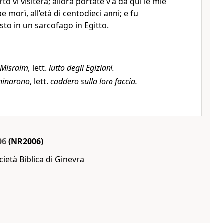
to vi visiterà; allora portate via da qui le mie
 morì, all’età di centodieci anni; e fu
to in un sarcofago in Egitto.
-Misraim,
lett.
lutto degli Egiziani.
chinarono
, lett.
caddero sulla loro faccia.
06
(NR2006)
ietà Biblica di Ginevra