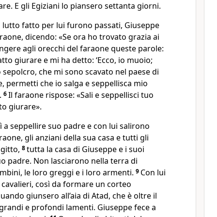
. E gli Egiziani lo piansero settanta giorni.
 lutto fatto per lui furono passati, Giuseppe
araone, dicendo: «Se ora ho trovato grazia ai
ungere agli orecchi del faraone queste parole:
tto giurare e mi ha detto: ‘Ecco, io muoio;
o sepolcro, che mi sono scavato nel paese di
 permetti che io salga e seppellisca mio
.
6
Il faraone rispose: «Sali e seppellisci tuo
to giurare».
ì a seppellire suo padre e con lui salirono
araone, gli anziani della sua casa e tutti gli
Egitto,
8
tutta la casa di Giuseppe e i suoi
 suo padre. Non lasciarono nella terra di
bini, le loro greggi e i loro armenti.
9
Con lui
 cavalieri, così da formare un corteo
uando giunsero all’aia di Atad, che è oltre il
grandi e profondi lamenti. Giuseppe fece a