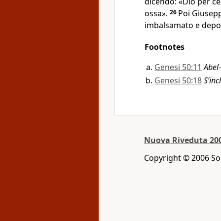
dicendo: «Dio per cer
ossa».
26
Poi Giuseppe
imbalsamato e depos
Footnotes
Genesi 50:11
Abel
Genesi 50:18
S’in
Nuova Riveduta 20
Copyright © 2006 Soc