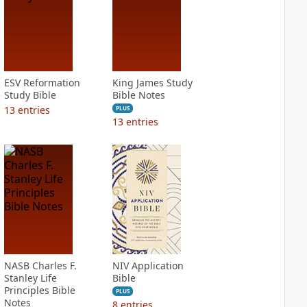
ESV Reformation
King James Study
Study Bible
Bible Notes
13
entries
PLUS
13
entries
NASB Charles F.
NIV Application
Stanley Life
Bible
Principles Bible
PLUS
Notes
8
entries