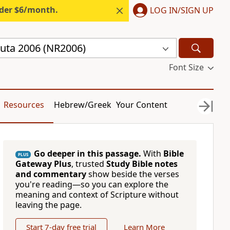
nder $6/month.
LOG IN/SIGN UP
uta 2006 (NR2006)
Font Size
Resources
Hebrew/Greek
Your Content
Go deeper in this passage.
With
Bible
PLUS
Gateway Plus
, trusted
Study Bible notes
and commentary
show beside the verses
you're reading—so you can explore the
meaning and context of Scripture without
leaving the page.
Start 7-day free trial
Learn More