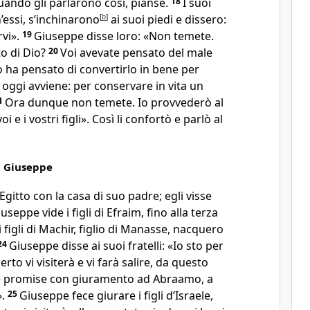
ando gli parlarono così, pianse.
18
I suoi
’essi, s’inchinarono
[
b
]
ai suoi piedi e dissero:
rvi».
19
Giuseppe disse loro: «Non temete.
to di Dio?
20
Voi avevate pensato del male
 ha pensato di convertirlo in bene per
oggi avviene: per conservare in vita un
1
Ora dunque non temete. Io provvederò al
e i vostri figli». Così li confortò e parlò al
i Giuseppe
Egitto con la casa di suo padre; egli visse
useppe vide i figli di Efraim, fino alla terza
figli di Machir, figlio di Manasse, nacquero
24
Giuseppe disse ai suoi fratelli: «Io sto per
rto vi visiterà e vi farà salire, da questo
e promise con giuramento ad Abraamo, a
».
25
Giuseppe fece giurare i figli d’Israele,