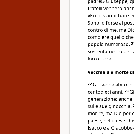
padre!» Giuseppe, qu
fratelli vennero anch
«Ecco, siamo tuoi se
Sono io forse al pos
contro di me, ma Dio
compiere quello che 
popolo numeroso.
2
sostentamento per voi 
loro cuore.
Vecchiaia e morte d
22
Giuseppe abitò in 
centodieci anni.
23
Gi
generazione; anche i 
sulle sue ginocchia.
morire, ma Dio per ce
paese, nel paese ch
Isacco e a Giacobbe