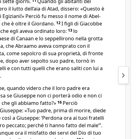
 sette giorni.
11
Quando gli abitanti del
ro il lutto dell’aia di Atad, dissero: «Questo è
i Egiziani!» Perciò fu messo il nome di Abel-
, che è oltre il Giordano.
12
I figli di Giacobbe
 che egli aveva ordinato loro:
13
lo
ese di Canaan e lo seppellirono nella grotta
a, che Abraamo aveva comprato con il
ta, come sepolcro di sua proprietà, di fronte
e, dopo aver sepolto suo padre, tornò in
elli e con tutti quelli che erano saliti con lui a
.
ppe, quando videro che il loro padre era
 sa se Giuseppe non ci porterà odio e non ci
e che gli abbiamo fatto?»
16
Perciò
Giuseppe: «Tuo padre, prima di morire, diede
e così a Giuseppe: ‘Perdona ora ai tuoi fratelli
loro peccato; perché ti hanno fatto del male’”.
nque ora il misfatto dei servi del Dio di tuo