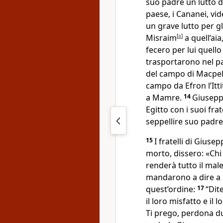
suo padre un lutto di
paese, i Cananei, vide
un grave lutto per gl
Misraim
[
a
]
a quell’aia
fecero per lui quello
trasportarono nel pa
del campo di Macpel
campo da Efron l’Itti
a Mamre.
14
Giusepp
Egitto con i suoi frat
seppellire suo padre
15
I fratelli di Giuse
morto, dissero: «Chi
renderà tutto il mal
mandarono a dire a 
quest’ordine:
17
“Dit
il loro misfatto e il 
Ti prego, perdona du