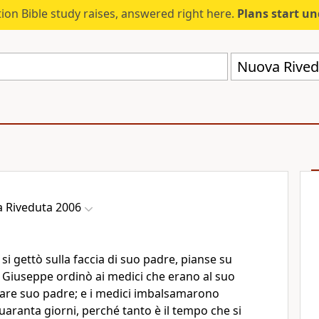
ion Bible study raises, answered right here.
Plans start u
Nuova Rived
 Riveduta 2006
si gettò sulla faccia di suo padre, pianse su
 Giuseppe ordinò ai medici che erano al suo
mare suo padre; e i medici imbalsamarono
quaranta giorni, perché tanto è il tempo che si