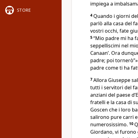
impiega a imbalsamare
STORE
4
Quando i giorni del
parlò alla casa del f
vostri occhi, fate gi
5
“Mio padre mi ha fa
seppelliscimi nel mi
Canaan’. Ora dunque,
padre; poi tornerò”»
padre come ti ha fat
7
Allora Giuseppe sal
tutti i servitori del f
anziani del paese d’
fratelli e la casa di
Goscen che i loro bam
salirono pure carri e
numerosissimo.
10
Q
Giordano, vi furono 