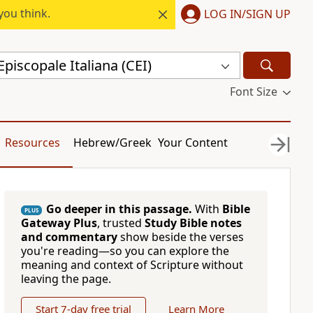
you think.
LOG IN/SIGN UP
piscopale Italiana (CEI)
Font Size
Resources
Hebrew/Greek
Your Content
Go deeper in this passage.
With
Bible
PLUS
Gateway Plus
, trusted
Study Bible notes
and commentary
show beside the verses
you're reading—so you can explore the
meaning and context of Scripture without
leaving the page.
Start 7-day free trial
Learn More