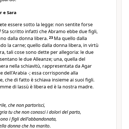
r e Sara
lete essere sotto la legge: non sentite forse
2
Sta scritto infatti che Abramo ebbe due figli,
uno dalla donna libera.
23
Ma quello dalla
o la carne; quello dalla donna libera, in virtù
ra, tali cose sono dette per allegoria: le due
sentano le due Alleanze; una, quella del
era nella schiavitù, rappresentata da Agar
te dell'Arabia -; essa corrisponde alla
che di fatto è schiava insieme ai suoi figli.
mme di lassù è libera ed è la nostra madre.
rile, che non partorisci,
egria tu che non conosci i dolori del parto,
ono i figli dell'abbandonata,
della donna che ha marito
.