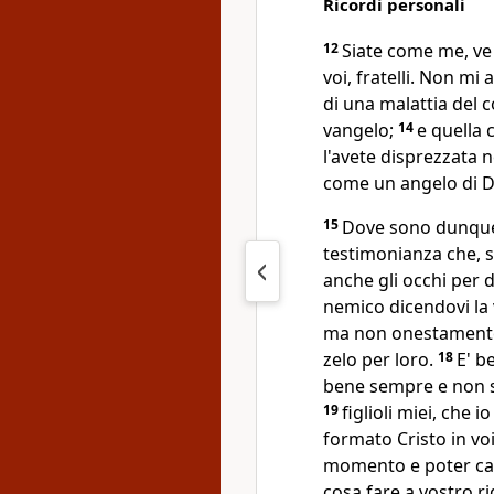
Ricordi personali
12
Siate come me, ve
voi, fratelli. Non mi 
di una malattia del c
vangelo;
14
e quella 
l'avete disprezzata 
come un angelo di D
15
Dove sono dunque l
testimonianza che, se
anche gli occhi per 
nemico dicendovi la 
ma non onestamente;
zelo per loro.
18
E' b
bene sempre e non s
19
figlioli miei, che 
formato Cristo in voi
momento e poter cam
cosa fare a vostro r