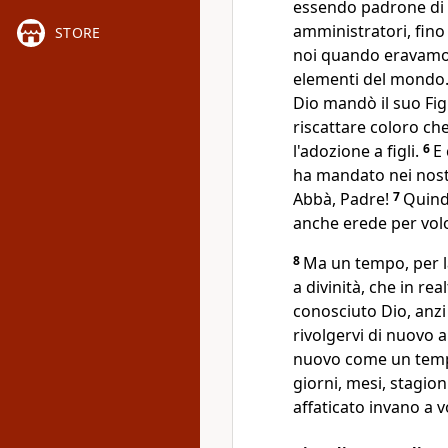
essendo padrone di 
amministratori, fino 
STORE
noi quando eravamo 
elementi del mondo
Dio mandò il suo Fig
riscattare coloro ch
l'adozione a figli.
6
E 
ha mandato nei nostri
Abbà, Padre!
7
Quindi
anche erede per volo
8
Ma un tempo, per l
a divinità, che in rea
conosciuto Dio, anzi 
rivolgervi di nuovo a
nuovo come un tempo
giorni, mesi, stagion
affaticato invano a 