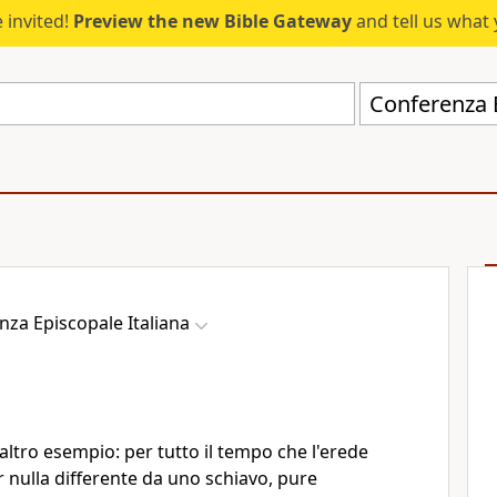
 invited!
Preview the new Bible Gateway
and tell us what 
Conferenza E
nza Episcopale Italiana
 altro esempio: per tutto il tempo che l'erede
r nulla differente da uno schiavo, pure