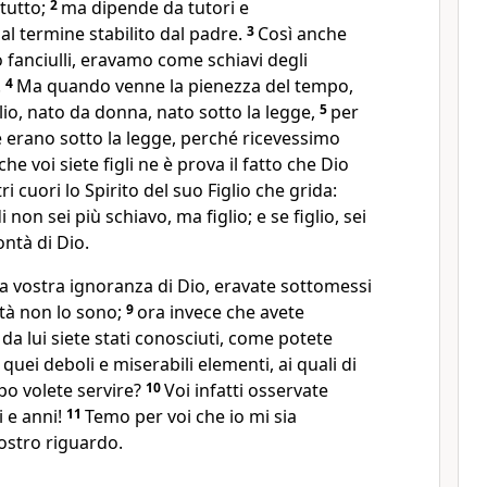
tutto;
2
ma dipende da tutori e
al termine stabilito dal padre.
3
Così anche
fanciulli, eravamo come schiavi degli
.
4
Ma quando venne la pienezza del tempo,
lio, nato da donna, nato sotto la legge,
5
per
e erano sotto la legge, perché ricevessimo
che voi siete figli ne è prova il fatto che Dio
 cuori lo Spirito del suo Figlio che grida:
 non sei più schiavo, ma figlio; e se figlio, sei
ntà di Dio.
a vostra ignoranza di Dio, eravate sottomessi
ltà non lo sono;
9
ora invece che avete
da lui siete stati conosciuti, come potete
 quei deboli e miserabili elementi, ai quali di
 volete servire?
10
Voi infatti osservate
i e anni!
11
Temo per voi che io mi sia
vostro riguardo.