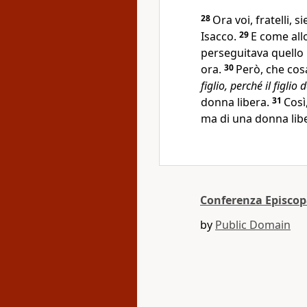
28
Ora voi, fratelli, s
Isacco.
29
E come all
perseguitava quello 
ora.
30
Però, che cosa
figlio, perché il figlio
donna libera.
31
Così
ma di una donna lib
Conferenza Episcop
by
Public Domain