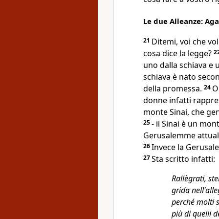
Le due Alleanze: Aga
21
Ditemi, voi che vo
cosa dice la legge?
2
uno dalla schiava e 
schiava è nato second
della promessa.
24
O
donne infatti rappre
monte Sinai, che gen
25
- il Sinai è un mon
Gerusalemme attuale, 
26
Invece la Gerusale
27
Sta scritto infatti:
Rallègrati, ste
grida nell'all
perché molti s
più di quelli 