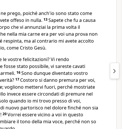
 ne prego, poiché anch'io sono stato come
avete offeso in nulla.
13
Sapete che fu a causa
orpo che vi annunziai la prima volta il
che nella mia carne era per voi una prova non
né respinta, ma al contrario mi avete accolto
io, come Cristo Gesù.
e vostre felicitazioni? Vi rendo
 fosse stato possibile, vi sareste cavati
darmeli.
16
Sono dunque diventato vostro
verità?
17
Costoro si danno premura per voi,
 vogliono mettervi fuori, perché mostriate
ello invece essere circondati di premure nel
olo quando io mi trovo presso di voi,
io di nuovo partorisco nel dolore finché non sia
!
20
Vorrei essere vicino a voi in questo
biare il tono della mia voce, perché non so
iguardo.