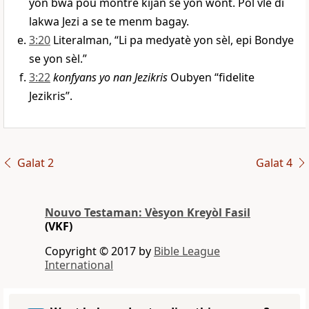
yon bwa pou montre kijan se yon wont. Pòl vle di
lakwa Jezi a se te menm bagay.
3:20
Literalman, “Li pa medyatè yon sèl, epi Bondye
se yon sèl.”
3:22
konfyans yo nan Jezikris
Oubyen “fidelite
Jezikris”.
Galat 2
Galat 4
Nouvo Testaman: Vèsyon Kreyòl Fasil
(VKF)
Copyright © 2017 by
Bible League
International