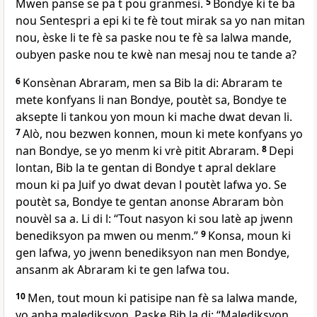
Mwen panse se pa t pou granmesi.
5
Bondye ki te ba
nou Sentespri a epi ki te fè tout mirak sa yo nan mitan
nou, èske li te fè sa paske nou te fè sa lalwa mande,
oubyen paske nou te kwè nan mesaj nou te tande a?
6
Konsènan Abraram, men sa Bib la di: Abraram te
mete konfyans li nan Bondye, poutèt sa, Bondye te
aksepte li tankou yon moun ki mache dwat devan li.
7
Alò, nou bezwen konnen, moun ki mete konfyans yo
nan Bondye, se yo menm ki vrè pitit Abraram.
8
Depi
lontan, Bib la te gentan di Bondye t apral deklare
moun ki pa Juif yo dwat devan l poutèt lafwa yo. Se
poutèt sa, Bondye te gentan anonse Abraram bòn
nouvèl sa a. Li di l: “Tout nasyon ki sou latè ap jwenn
benediksyon pa mwen ou menm.”
9
Konsa, moun ki
gen lafwa, yo jwenn benediksyon nan men Bondye,
ansanm ak Abraram ki te gen lafwa tou.
10
Men, tout moun ki patisipe nan fè sa lalwa mande,
yo anba malediksyon. Paske Bib la di: “Malediksyon