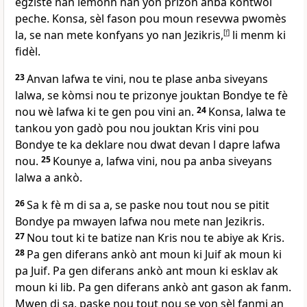
egziste nan lemonn nan yon prizon anba kontwòl
peche. Konsa, sèl fason pou moun resevwa pwomès
la, se nan mete konfyans yo nan Jezikris,
[
f
]
li menm ki
fidèl.
23
Anvan lafwa te vini, nou te plase anba siveyans
lalwa, se kòmsi nou te prizonye jouktan Bondye te fè
nou wè lafwa ki te gen pou vini an.
24
Konsa, lalwa te
tankou yon gadò pou nou jouktan Kris vini pou
Bondye te ka deklare nou dwat devan l dapre lafwa
nou.
25
Kounye a, lafwa vini, nou pa anba siveyans
lalwa a ankò.
26
Sa k fè m di sa a, se paske nou tout nou se pitit
Bondye pa mwayen lafwa nou mete nan Jezikris.
27
Nou tout ki te batize nan Kris nou te abiye ak Kris.
28
Pa gen diferans ankò ant moun ki Juif ak moun ki
pa Juif. Pa gen diferans ankò ant moun ki esklav ak
moun ki lib. Pa gen diferans ankò ant gason ak fanm.
Mwen di sa, paske nou tout nou se yon sèl fanmi an