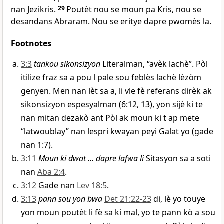
nan Jezikris.
29
Poutèt nou se moun pa Kris, nou se
desandans Abraram. Nou se eritye dapre pwomès la.
Footnotes
3:3
tankou sikonsizyon
Literalman, “avèk lachè”. Pòl
itilize fraz sa a pou l pale sou feblès lachè lèzòm
genyen. Men nan lèt sa a, li vle fè referans dirèk ak
sikonsizyon espesyalman (6:12, 13), yon sijè ki te
nan mitan dezakò ant Pòl ak moun ki t ap mete
“latwoublay” nan lespri kwayan peyi Galat yo (gade
nan 1:7).
3:11
Moun ki dwat … dapre lafwa li
Sitasyon sa a soti
nan
Aba 2:4
.
3:12
Gade nan
Lev 18:5
.
3:13
pann sou yon bwa
Det 21:22-23
di, lè yo touye
yon moun poutèt li fè sa ki mal, yo te pann kò a sou