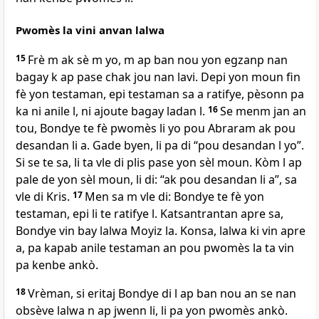
Pwomès la vini anvan lalwa
15
Frè m ak sè m yo, m ap ban nou yon egzanp nan
bagay k ap pase chak jou nan lavi. Depi yon moun fin
fè yon testaman, epi testaman sa a ratifye, pèsonn pa
ka ni anile l, ni ajoute bagay ladan l.
16
Se menm jan an
tou, Bondye te fè pwomès li yo pou Abraram ak pou
desandan li a. Gade byen, li pa di “pou desandan l yo”.
Si se te sa, li ta vle di plis pase yon sèl moun. Kòm l ap
pale de yon sèl moun, li di: “ak pou desandan li a”, sa
vle di Kris.
17
Men sa m vle di: Bondye te fè yon
testaman, epi li te ratifye l. Katsantrantan apre sa,
Bondye vin bay lalwa Moyiz la. Konsa, lalwa ki vin apre
a, pa kapab anile testaman an pou pwomès la ta vin
pa kenbe ankò.
18
Vrèman, si eritaj Bondye di l ap ban nou an se nan
obsève lalwa n ap jwenn li, li pa yon pwomès ankò.