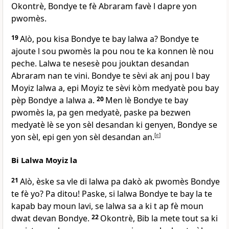
Okontrè, Bondye te fè Abraram favè l dapre yon
pwomès.
19
Alò, pou kisa Bondye te bay lalwa a? Bondye te
ajoute l sou pwomès la pou nou te ka konnen lè nou
peche. Lalwa te nesesè pou jouktan desandan
Abraram nan te vini. Bondye te sèvi ak anj pou l bay
Moyiz lalwa a, epi Moyiz te sèvi kòm medyatè pou bay
pèp Bondye a lalwa a.
20
Men lè Bondye te bay
pwomès la, pa gen medyatè, paske pa bezwen
medyatè lè se yon sèl desandan ki genyen, Bondye se
yon sèl, epi gen yon sèl desandan an.
[
e
]
Bi Lalwa Moyiz la
21
Alò, èske sa vle di lalwa pa dakò ak pwomès Bondye
te fè yo? Pa ditou! Paske, si lalwa Bondye te bay la te
kapab bay moun lavi, se lalwa sa a ki t ap fè moun
dwat devan Bondye.
22
Okontrè, Bib la mete tout sa ki