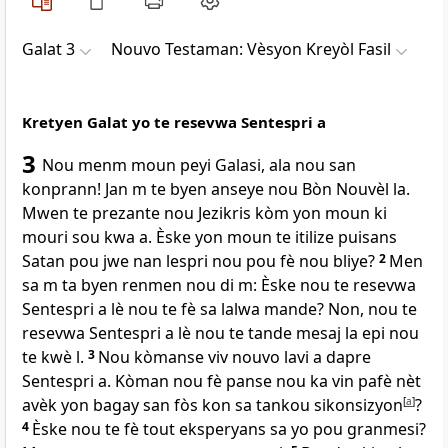
Galat 3
Nouvo Testaman: Vèsyon Kreyòl Fasil
Kretyen Galat yo te resevwa Sentespri a
3
Nou menm moun peyi Galasi, ala nou san
konprann! Jan m te byen anseye nou Bòn Nouvèl la.
Mwen te prezante nou Jezikris kòm yon moun ki
mouri sou kwa a. Èske yon moun te itilize puisans
Satan pou jwe nan lespri nou pou fè nou bliye?
2
Men
sa m ta byen renmen nou di m: Èske nou te resevwa
Sentespri a lè nou te fè sa lalwa mande? Non, nou te
resevwa Sentespri a lè nou te tande mesaj la epi nou
te kwè l.
3
Nou kòmanse viv nouvo lavi a dapre
Sentespri a. Kòman nou fè panse nou ka vin pafè nèt
avèk yon bagay san fòs kon sa tankou sikonsizyon
[
a
]
?
4
Èske nou te fè tout eksperyans sa yo pou granmesi?