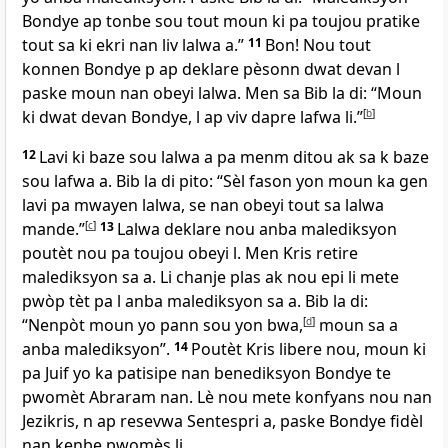
Bondye ap tonbe sou tout moun ki pa toujou pratike
tout sa ki ekri nan liv lalwa a.”
11
Bon! Nou tout
konnen Bondye p ap deklare pèsonn dwat devan l
paske moun nan obeyi lalwa. Men sa Bib la di: “Moun
ki dwat devan Bondye, l ap viv dapre lafwa li.”
[
b
]
12
Lavi ki baze sou lalwa a pa menm ditou ak sa k baze
sou lafwa a. Bib la di pito: “Sèl fason yon moun ka gen
lavi pa mwayen lalwa, se nan obeyi tout sa lalwa
mande.”
[
c
]
13
Lalwa deklare nou anba malediksyon
poutèt nou pa toujou obeyi l. Men Kris retire
malediksyon sa a. Li chanje plas ak nou epi li mete
pwòp tèt pa l anba malediksyon sa a. Bib la di:
“Nenpòt moun yo pann sou yon bwa,
[
d
]
moun sa a
anba malediksyon”.
14
Poutèt Kris libere nou, moun ki
pa Juif yo ka patisipe nan benediksyon Bondye te
pwomèt Abraram nan. Lè nou mete konfyans nou nan
Jezikris, n ap resevwa Sentespri a, paske Bondye fidèl
nan kenbe pwomès li.