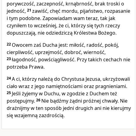
porywczość, zaczepność, krnąbrność, brak troski o
jedność,
21
zawiść, chęć mordu, pijaństwo, rozpasanie
i tym podobne. Zapowiadam wam teraz, tak jak
czyniłem to wcześniej, że ci, którzy się tych rzeczy
dopuszczają, nie odziedziczą Królestwa Bożego.
22
Owocem zaś Ducha jest: miłość, radość, pokój,
cierpliwość, uprzejmość, dobroć, wierność,
23
łagodność, powściągliwość. Przy takich cechach nie
potrzeba Prawa.
24
A ci, którzy należą do Chrystusa Jezusa, ukrzyżowali
ciało wraz z jego namiętnościami oraz pragnieniami.
25
Jeśli żyjemy w Duchu, w zgodzie z Duchem też
postępujmy.
26
Nie bądźmy żądni próżnej chwały. Nie
drażnijmy w ten sposób jedni drugich ani nie kierujmy
się wzajemną zazdrością.