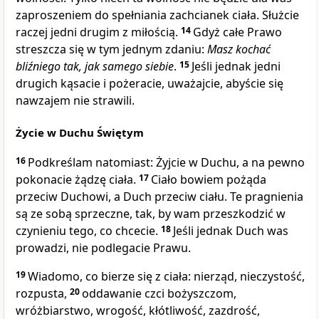
zaproszeniem do spełniania zachcianek ciała. Służcie
raczej jedni drugim z miłością.
14
Gdyż całe Prawo
streszcza się w tym jednym zdaniu:
Masz kochać
bliźniego tak, jak samego siebie
.
15
Jeśli jednak jedni
drugich kąsacie i pożeracie, uważajcie, abyście się
nawzajem nie strawili.
Życie w Duchu Świętym
16
Podkreślam natomiast: Żyjcie w Duchu, a na pewno
pokonacie żądzę ciała.
17
Ciało bowiem pożąda
przeciw Duchowi, a Duch przeciw ciału. Te pragnienia
są ze sobą sprzeczne, tak, by wam przeszkodzić w
czynieniu tego, co chcecie.
18
Jeśli jednak Duch was
prowadzi, nie podlegacie Prawu.
19
Wiadomo, co bierze się z ciała: nierząd, nieczystość,
rozpusta,
20
oddawanie czci bożyszczom,
wróżbiarstwo, wrogość, kłótliwość, zazdrość,