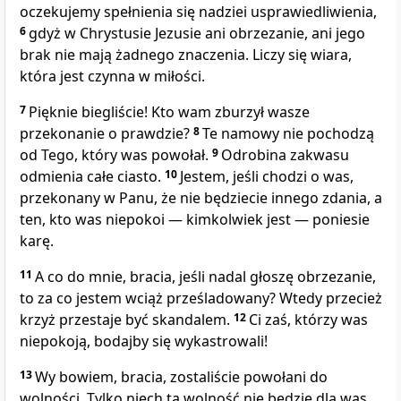
oczekujemy spełnienia się nadziei usprawiedliwienia,
6
gdyż w Chrystusie Jezusie ani obrzezanie, ani jego
brak nie mają żadnego znaczenia. Liczy się wiara,
która jest czynna w miłości.
7
Pięknie biegliście! Kto wam zburzył wasze
przekonanie o prawdzie?
8
Te namowy nie pochodzą
od Tego, który was powołał.
9
Odrobina zakwasu
odmienia całe ciasto.
10
Jestem, jeśli chodzi o was,
przekonany w Panu, że nie będziecie innego zdania, a
ten, kto was niepokoi — kimkolwiek jest — poniesie
karę.
11
A co do mnie, bracia, jeśli nadal głoszę obrzezanie,
to za co jestem wciąż prześladowany? Wtedy przecież
krzyż przestaje być skandalem.
12
Ci zaś, którzy was
niepokoją, bodajby się wykastrowali!
13
Wy bowiem, bracia, zostaliście powołani do
wolności. Tylko niech ta wolność nie będzie dla was