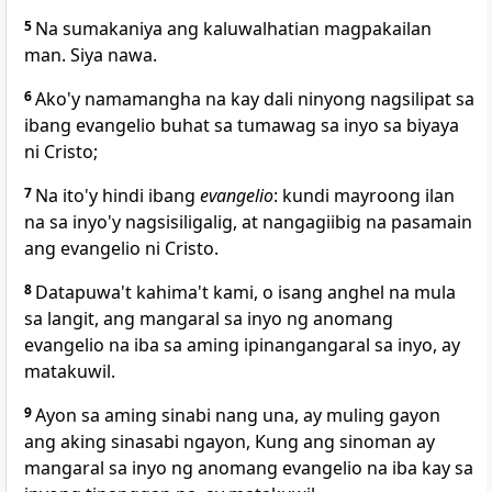
5
Na sumakaniya ang kaluwalhatian magpakailan
man. Siya nawa.
6
Ako'y namamangha na kay dali ninyong nagsilipat sa
ibang evangelio
buhat sa tumawag sa inyo sa biyaya
ni Cristo;
7
Na ito'y hindi ibang
evangelio
:
kundi mayroong ilan
na sa inyo'y nagsisiligalig, at nangagiibig na pasamain
ang evangelio ni Cristo.
8
Datapuwa't kahima't kami, o
isang anghel na mula
sa langit, ang mangaral sa inyo ng anomang
evangelio na iba sa aming ipinangangaral sa inyo, ay
matakuwil.
9
Ayon sa aming sinabi nang una, ay muling gayon
ang aking sinasabi ngayon, Kung ang sinoman ay
mangaral sa inyo ng anomang evangelio na iba kay sa