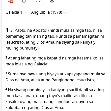
Galacia 1
Ang Biblia (1978)
1
Si Pablo, na Apostol (
hindi mula sa mga tao, ni sa
pamamagitan man ng tao, kundi
sa pamamagitan ni
Jesucristo, at ng Dios Ama,
na siyang sa kaniya'y
muling bumuhay),
2
At ang lahat ng mga kapatid
na mga kasama ko, sa
mga iglesia ng
Galacia:
3
Sumainyo nawa ang biyaya
at kapayapaang mula sa
Dios na Ama, at sa ating Panginoong Jesucristo,
4
Na siyang
nagbigay sa kaniyang sarili dahil sa ating
mga kasalanan, upang tayo'y mailigtas
dito sa
kasalukuyang masamang sanglibutan, ayon sa
kalooban ng ating Dios at Ama: