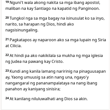
19
Nguni't wala akong nakita sa mga ibang apostol,
maliban na kay Santiago na kapatid ng Panginoon.
20
Tungkol nga sa mga bagay na isinusulat ko sa inyo,
narito, sa harapan ng Dios, hindi ako
nagsisinungaling.
21
Pagkatapos ay naparoon ako sa mga lupain ng
Siria
at
Cilicia.
22
At hindi pa ako nakikilala sa mukha ng mga iglesia
ng Judea na
pawang kay Cristo.
23
Kundi ang kanila lamang naririnig na pinaguusapan
ay, Yaong umuusig sa atin nang una, ngayo'y
nangangaral ng pananampalataya na nang ibang
panahon ay kaniyang sinisira;
24
At
kanilang niluluwalhati ang Dios sa akin.