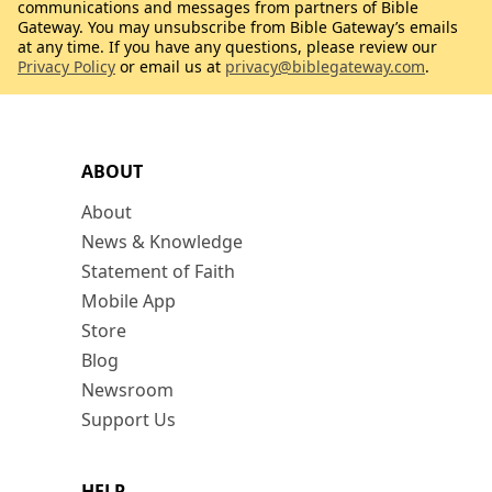
communications and messages from partners of Bible
Gateway. You may unsubscribe from Bible Gateway’s emails
at any time. If you have any questions, please review our
Privacy Policy
or email us at
privacy@biblegateway.com
.
ABOUT
About
News & Knowledge
Statement of Faith
Mobile App
Store
Blog
Newsroom
Support Us
HELP