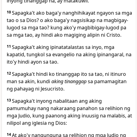
inyong tinanggap na, ay
matakuwil.
10
Sapagka't
ako baga'y nanghihikayat ngayon sa mga
tao o sa Dios? o ako baga'y nagsisikap na magbigay-
lugod sa mga tao? kung ako'y magbibigay-lugod pa
sa mga tao, ay hindi ako magiging alipin ni Cristo.
11
Sapagka't aking ipinatatalastas sa inyo, mga
kapatid, tungkol sa
evangelio na aking ipinangaral, na
ito'y hindi ayon sa tao.
12
Sapagka't
hindi ko tinanggap ito sa tao, ni itinuro
man sa akin, kundi
aking tinanggap
sa pamamagitan
ng pahayag ni Jesucristo.
13
Sapagka't inyong nabalitaan ang
aking
pamumuhay nang nakaraang panahon sa relihion ng
mga Judio, kung paanong aking inuusig
na malabis, at
nilipol ang iglesia ng Dios:
14
At ako'y nangunguna sa relihion ng mga Judio ng