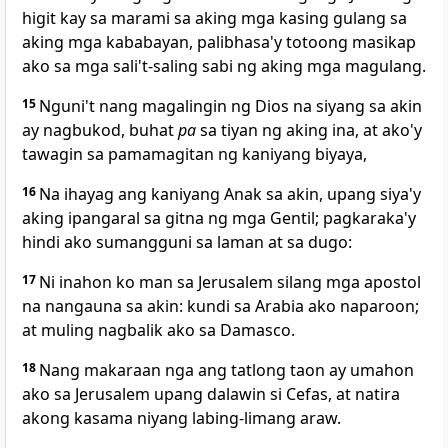
higit kay sa marami sa aking mga kasing gulang sa
aking mga kababayan,
palibhasa'y totoong masikap
ako
sa mga sali't-saling sabi ng aking mga magulang.
15
Nguni't nang magalingin ng Dios
na siyang sa akin
ay nagbukod, buhat
pa
sa tiyan ng aking ina, at
ako'y
tawagin sa pamamagitan ng kaniyang biyaya,
16
Na ihayag ang kaniyang Anak sa akin,
upang siya'y
aking ipangaral sa gitna ng mga Gentil; pagkaraka'y
hindi ako sumangguni sa laman at sa dugo:
17
Ni inahon ko man sa Jerusalem silang mga apostol
na nangauna sa akin: kundi sa
Arabia ako naparoon;
at muling nagbalik ako sa Damasco.
18
Nang makaraan nga ang
tatlong taon
ay umahon
ako sa Jerusalem upang dalawin si Cefas, at natira
akong kasama niyang labing-limang araw.