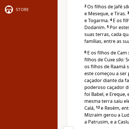
2
Os filhos de Jafé
sã
STORE
e Meseque, e Tiras.
e Togarma.
4
E os fi
Dodanim.
5
Por este
suas terras, cada q
famílias, entre as s
6
E os filhos de Cam
filhos de Cuxe
são:
Se
os filhos de Raamá 
este começou a ser 
caçador diante da f
poderoso caçador d
foi Babel, e Ereque, 
mesma terra saiu ele 
Calá,
12
e Resém, entr
Mizraim gerou a Lud
a Patrusim, e a Caslu