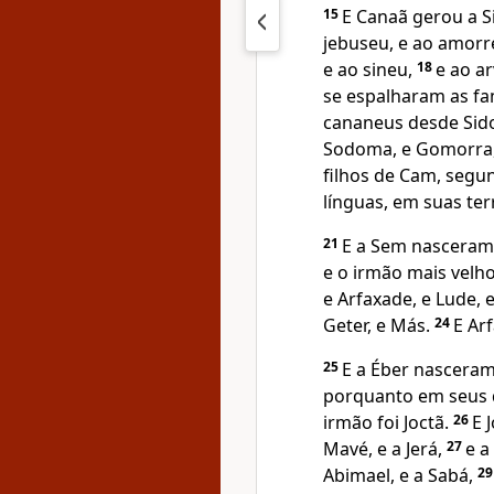
15
E Canaã gerou a S
jebuseu, e ao amorr
e ao sineu,
18
e ao a
se espalharam as fa
cananeus desde Sido
Sodoma, e Gomorra, 
filhos de Cam, segu
línguas, em suas ter
21
E a Sem nascera
e o irmão mais velho
e Arfaxade, e Lude, 
Geter, e Más.
24
E Ar
25
E a Éber nasceram
porquanto em seus d
irmão foi Joctã.
26
E 
Mavé, e a Jerá,
27
e a
Abimael, e a Sabá,
2