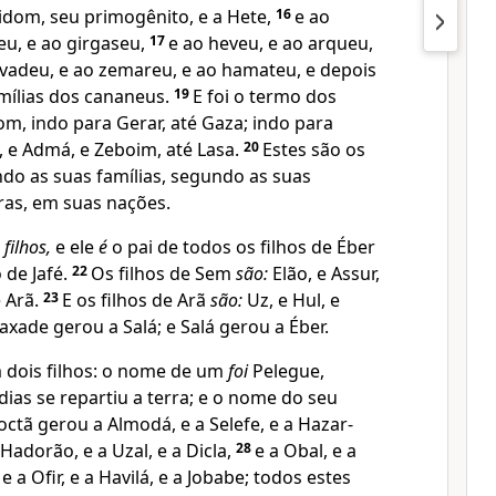
idom, seu primogênito, e a Hete,
16
e ao
eu, e ao girgaseu,
17
e ao heveu, e ao arqueu,
rvadeu, e ao zemareu, e ao hamateu, e depois
mílias dos cananeus.
19
E foi o termo dos
m, indo para Gerar, até Gaza; indo para
e Admá, e Zeboim, até Lasa.
20
Estes são os
ndo as suas famílias, segundo as suas
ras, em suas nações.
m
filhos,
e ele
é
o pai de todos os filhos de Éber
 de Jafé.
22
Os filhos de Sem
são:
Elão, e Assur,
e Arã.
23
E os filhos de Arã
são:
Uz, e Hul, e
faxade gerou a Salá; e Salá gerou a Éber.
 dois filhos: o nome de um
foi
Pelegue,
ias se repartiu a terra; e o nome do seu
Joctã gerou a Almodá, e a Selefe, e a Hazar-
 Hadorão, e a Uzal, e a Dicla,
28
e a Obal, e a
9
e a Ofir, e a Havilá, e a Jobabe; todos estes