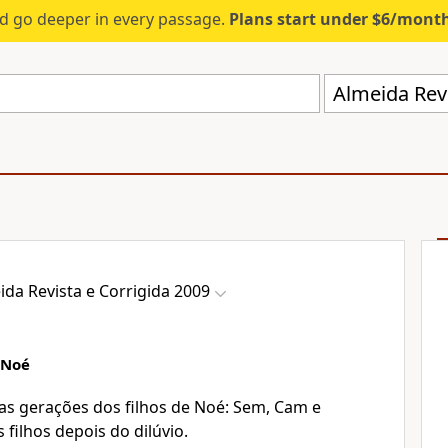
d go deeper in every passage.
Plans start under $6/mont
Almeida Revi
ida Revista e Corrigida 2009
 Noé
o as gerações dos filhos de Noé: Sem, Cam e
 filhos depois do dilúvio.