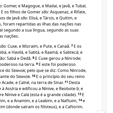
o:
Gomer, e Magogue, e Madai, e Javã, e Tubal,
3
E os filhos de Gomer
são:
Asquenaz, e Rifate,
lhos de Javã
são:
Elisá, e Társis, e Quitim, e
s, foram repartidas as ilhas das nações nas
ual segundo a sua língua, segundo as suas
uas nações.
são:
Cuxe, e Mizraim, e Pute, e Canaã.
7
E os
bá, e Havilá, e Sabtá, e Raamá, e Sabtecá; e
são: Sabá e Dedã.
8
E Cuxe gerou a Ninrode;
poderoso na terra.
9
E este foi poderoso
ace do
Senhor
; pelo que se diz: Como Ninrode,
iante do
Senhor
.
10
E o princípio do seu reino
e Acade, e Calné, na terra de Sinar.
11
Desta
à Assíria e edificou a Nínive, e Reobote-Ir, e
e Nínive e Calá (esta é a grande cidade).
13
E
im, e a Anamim, e a Leabim, e a Naftuim,
14
e
im (donde saíram os filisteus), e a Caftorim.