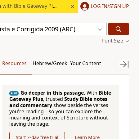
h
with Bible Gateway Plus.
LOG IN/SIGN UP
sta e Corrigida 2009 (ARC)
Font Size
Resources
Hebrew/Greek
Your Content
Go deeper in this passage.
With
Bible
PLUS
Gateway Plus
, trusted
Study Bible notes
and commentary
show beside the verses
you're reading—so you can explore the
meaning and context of Scripture without
leaving the page.
Start 7-day free trial
Learn More