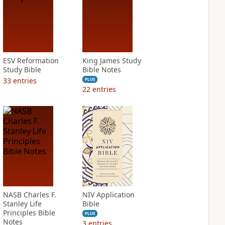
ESV Reformation
King James Study
Study Bible
Bible Notes
33
entries
PLUS
22
entries
NASB Charles F.
NIV Application
Stanley Life
Bible
Principles Bible
PLUS
Notes
3
entries