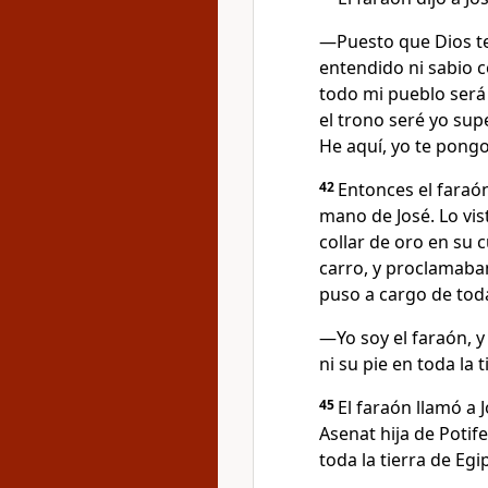
—Puesto que Dios te
entendido ni sabio 
todo mi pueblo ser
el trono seré yo supe
He aquí, yo te pongo
42
Entonces el faraón
mano de José. Lo vis
collar de oro en su c
carro, y proclamaban 
puso a cargo de toda
—Yo soy el faraón, y
ni su pie en toda la 
45
El faraón llamó a 
Asenat hija de Potife
toda la tierra de Egi