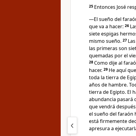
25
Entonces José res
—El sueño del faraón
que va a hacer:
26
La
siete espigas hermos
mismo sueño.
27
Las
las primeras son siet
quemadas por el vie
28
Como dije al faraó
hacer.
29
He aquí que
toda la tierra de Egi
años de hambre. Tod
tierra de Egipto. El
abundancia pasará d
que vendrá después
el sueño del faraón 
está firmemente deci
apresura a ejecutarl