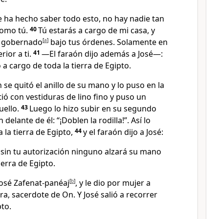
 ha hecho saber todo esto, no hay nadie tan
como tú.
40
Tú estarás a cargo de mi casa, y
á gobernado
[
a
]
bajo tus órdenes. Solamente en
rior a ti.
41
—El faraón dijo además a José—:
 a cargo de toda la tierra de Egipto.
 se quitó el anillo de su mano y lo puso en la
tió con vestiduras de lino fino y puso un
uello.
43
Luego lo hizo subir en su segundo
delante de él: “¡Doblen la rodilla!”. Así lo
 la tierra de Egipto,
44
y el faraón dijo a José:
 sin tu autorización ninguno alzará su mano
tierra de Egipto.
José Zafenat-panéaj
[
b
]
, y le dio por mujer a
ra, sacerdote de On. Y José salió a recorrer
pto.