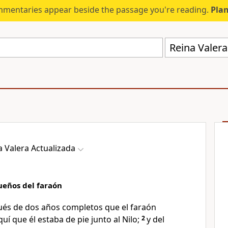
mmentaries appear beside the passage you're reading.
Plan
Reina Valera
a Valera Actualizada
sueños del faraón
ués de dos años completos que el faraón
uí que él estaba de pie junto al Nilo;
2
y del