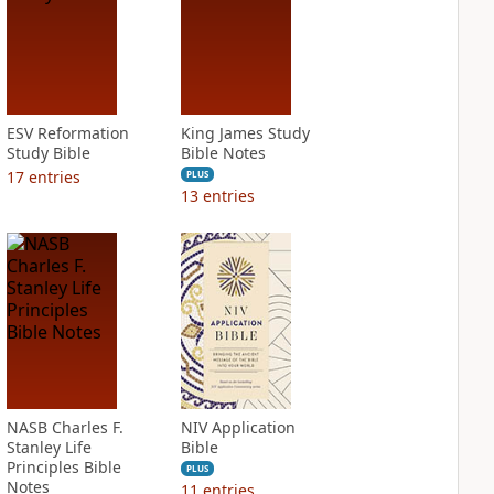
ESV Reformation
King James Study
Study Bible
Bible Notes
17
entries
PLUS
13
entries
NASB Charles F.
NIV Application
Stanley Life
Bible
Principles Bible
PLUS
Notes
11
entries