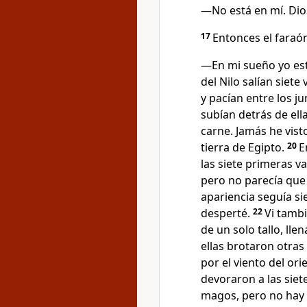
—No está en mí. Dio
17
Entonces el faraón
—En mi sueño yo esta
del Nilo salían siet
y pacían entre los j
subían detrás de ell
carne. Jamás he vist
tierra de Egipto.
20
E
las siete primeras v
pero no parecía que
apariencia seguía s
desperté.
22
Vi tamb
de un solo tallo, ll
ellas brotaron otras
por el viento del ori
devoraron a las siet
magos, pero no hay 