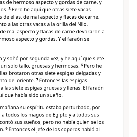
cas de hermoso aspecto y gordas de carne, y
cos.
3
Pero he aquí que otras siete vacas
ás de ellas, de mal aspecto y flacas de carne.
o a las otras vacas a la orilla del Nilo.
 de mal aspecto y flacas de carne devoraron a
ermoso aspecto y gordas. Y el faraón se
 y soñó por segunda vez; y he aquí que siete
 un solo tallo, gruesas y hermosas.
6
Pero he
llas brotaron otras siete espigas delgadas y
nto del oriente.
7
Entonces las espigas
 las siete espigas gruesas y llenas. El faraón
uí que había sido un sueño.
 mañana su espíritu estaba perturbado, por
 a todos los magos de Egipto y a todos sus
s contó sus sueños, pero no había quien se los
ón.
9
Entonces el jefe de los coperos habló al