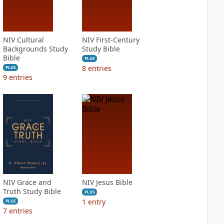
NIV Cultural
NIV First-Century
Backgrounds Study
Study Bible
Bible
PLUS
8
entries
PLUS
9
entries
NIV Grace and
NIV Jesus Bible
Truth Study Bible
PLUS
1
entry
PLUS
7
entries