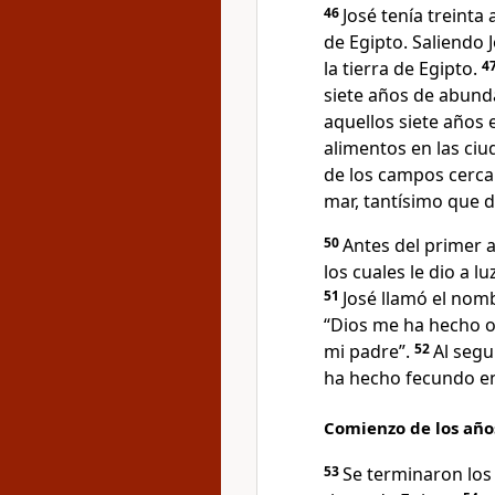
46
José tenía treinta
de Egipto. Saliendo 
la tierra de Egipto.
4
siete años de abund
aquellos siete años 
alimentos en las ciu
de los campos cerc
mar, tantísimo que d
50
Antes del primer a
los cuales le dio a l
51
José llamó el nom
“Dios me ha hecho ol
mi padre”.
52
Al segu
ha hecho fecundo en l
Comienzo de los añ
53
Se terminaron los