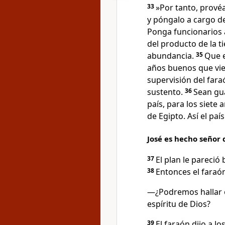
33
»Por tanto, prové
y póngalo a cargo de
Ponga funcionarios a
del producto de la t
abundancia.
35
Que e
años buenos que vie
supervisión del fara
sustento.
36
Sean gu
país, para los siete
de Egipto. Así el pa
José es hecho señor 
37
El plan le pareció 
38
Entonces el faraón
—¿Podremos hallar o
espíritu de Dios?
39
El faraón dijo a Jo