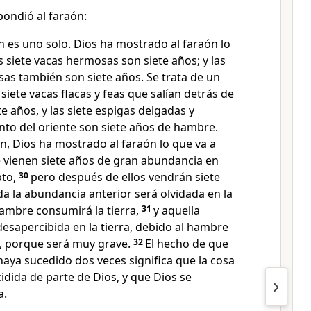
pondió al faraón:
 es uno solo. Dios ha mostrado al faraón lo
s siete vacas hermosas son siete años; y las
as también son siete años. Se trata de un
 siete vacas flacas y feas que salían detrás de
e años, y las siete espigas delgadas y
nto del oriente son siete años de hambre.
n, Dios ha mostrado al faraón lo que va a
 vienen siete años de gran abundancia en
pto,
30
pero después de ellos vendrán siete
a la abundancia anterior será olvidada en la
 hambre consumirá la tierra,
31
y aquella
esapercibida en la tierra, debido al hambre
, porque será muy grave.
32
El hecho de que
haya sucedido dos veces significa que la cosa
dida de parte de Dios, y que Dios se
a.