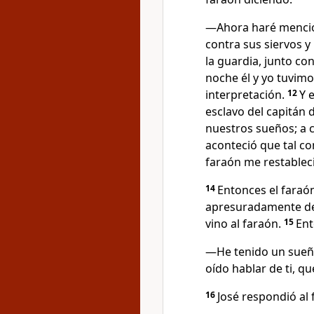
—Ahora haré menció
contra sus siervos y
la guardia, junto co
noche él y yo tuvimo
interpretación.
12
Y 
esclavo del capitán d
nuestros sueños; a 
aconteció que tal com
faraón me restableci
14
Entonces el faraón
apresuradamente de 
vino al faraón.
15
Ent
—He tenido un sueño
oído hablar de ti, q
16
José respondió al 