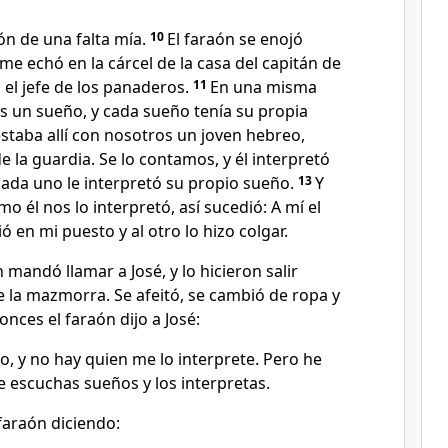
n de una falta mía.
10
El faraón se enojó
 me echó en la cárcel de la casa del capitán de
n el jefe de los panaderos.
11
En una misma
s un sueño, y cada sueño tenía su propia
estaba allí con nosotros un joven hebreo,
e la guardia. Se lo contamos, y él interpretó
cada uno le interpretó su propio sueño.
13
Y
o él nos lo interpretó, así sucedió: A mí el
ó en mi puesto y al otro lo hizo colgar.
 mandó llamar a José, y lo hicieron salir
la mazmorra. Se afeitó, se cambió de ropa y
onces el faraón dijo a José:
, y no hay quien me lo interprete. Pero he
ue escuchas sueños y los interpretas.
faraón diciendo: