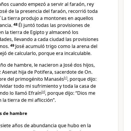
 años cuando empezó a servir al faraón, rey
José de la presencia del faraón, recorrió toda
7
La tierra produjo a montones en aquellos
ancia.
48
Él juntó todas las provisiones de
en la tierra de Egipto y almacenó los
dades, llevando a cada ciudad las provisiones
anos.
49
José acumuló trigo como la arena del
ejó de calcularlo, porque era incalculable.
ño de hambre, le nacieron a José dos hijos,
uz Asenat hija de Potifera, sacerdote de On.
bre del primogénito Manasés
[
c
]
, porque dijo:
vidar todo mi sufrimiento y toda la casa de
ndo lo llamó Efraín
[
d
]
, porque dijo: “Dios me
a tierra de mi aflicción”.
os de hambre
 siete años de abundancia que hubo en la