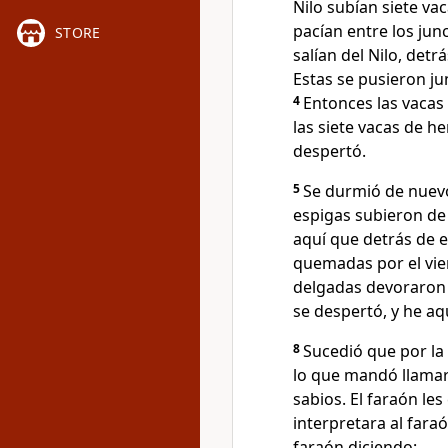
Nilo subían siete va
pacían entre los jun
STORE
salían del Nilo, detr
Estas se pusieron junt
4
Entonces las vacas
las siete vacas de h
despertó.
5
Se durmió de nuevo
espigas subieron de
aquí que detrás de e
quemadas por el vie
delgadas devoraron a
se despertó, y he aq
8
Sucedió que por la
lo que mandó llamar
sabios. El faraón le
interpretara al fara
faraón diciendo: