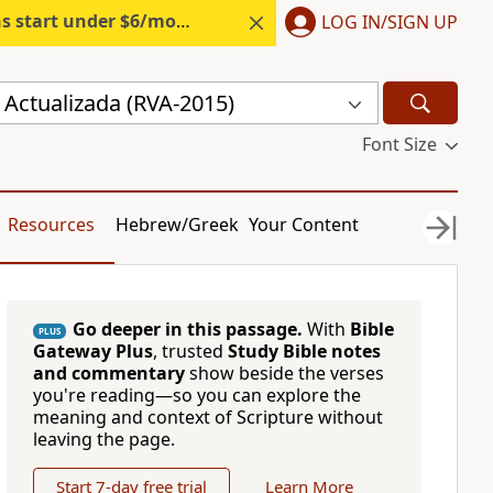
s start under $6/month.
Start free.
LOG IN/SIGN UP
 Actualizada (RVA-2015)
Font Size
Resources
Hebrew/Greek
Your Content
Go deeper in this passage.
With
Bible
PLUS
Gateway Plus
, trusted
Study Bible notes
and commentary
show beside the verses
you're reading—so you can explore the
meaning and context of Scripture without
leaving the page.
Start 7-day free trial
Learn More