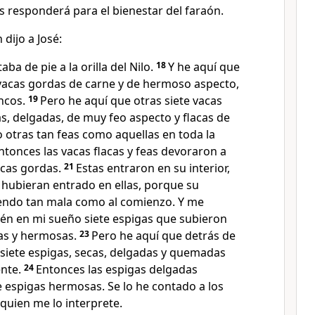
s responderá para el bienestar del faraón.
 dijo a José:
ba de pie a la orilla del Nilo.
18
Y he aquí que
e vacas gordas de carne y de hermoso aspecto,
uncos.
19
Pero he aquí que otras siete vacas
as, delgadas, de muy feo aspecto y flacas de
o otras tan feas como aquellas en toda la
ntonces las vacas flacas y feas devoraron a
acas gordas.
21
Estas entraron en su interior,
 hubieran entrado en ellas, porque su
iendo tan mala como al comienzo. Y me
ién en mi sueño siete espigas que subieron
enas y hermosas.
23
Pero he aquí que detrás de
 siete espigas, secas, delgadas y quemadas
ente.
24
Entonces las espigas delgadas
e espigas hermosas. Se lo he contado a los
quien me lo interprete.