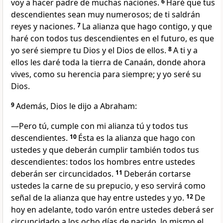
voy a hacer padre de muchas naciones.
6
Haré que tus
descendientes sean muy numerosos; de ti saldrán
reyes y naciones.
7
La alianza que hago contigo, y que
haré con todos tus descendientes en el futuro, es que
yo seré siempre tu Dios y el Dios de ellos.
8
A ti y a
ellos les daré toda la tierra de Canaán, donde ahora
vives, como su herencia para siempre; y yo seré su
Dios.
9
Además, Dios le dijo a Abraham:
—Pero tú, cumple con mi alianza tú y todos tus
descendientes.
10
Ésta es la alianza que hago con
ustedes y que deberán cumplir también todos tus
descendientes: todos los hombres entre ustedes
deberán ser circuncidados.
11
Deberán cortarse
ustedes la carne de su prepucio, y eso servirá como
señal de la alianza que hay entre ustedes y yo.
12
De
hoy en adelante, todo varón entre ustedes deberá ser
circuncidado a los ocho días de nacido, lo mismo el