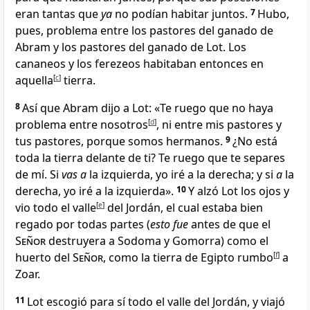
eran tantas que
ya
no podían habitar juntos
.
7
Hubo,
pues, problema entre los pastores del ganado de
Abram y los pastores del ganado de Lot
. Los
cananeos y los ferezeos habitaban entonces en
aquella
[
c
]
tierra
.
8
Así que Abram dijo a Lot: «Te ruego que no haya
problema
entre nosotros
[
d
]
, ni entre mis pastores y
tus pastores, porque somos hermanos.
9
¿No está
toda la tierra delante de ti? Te ruego que te separes
de mí. Si
vas a
la izquierda, yo iré a la derecha; y si
a
la
derecha, yo iré a la izquierda».
10
Y alzó Lot los ojos y
vio todo el valle
[
e
]
del Jordán, el cual estaba bien
regado por todas partes (
esto fue
antes de que el
Señor
destruyera a Sodoma y Gomorra
) como el
huerto
del
Señor
, como la tierra de Egipto
rumbo
[
f
]
a
Zoar
.
11
Lot escogió para sí todo el valle del Jordán, y viajó