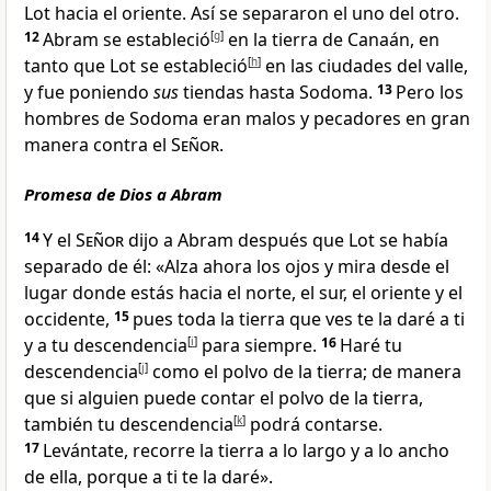
Lot hacia el oriente. Así se separaron el uno del otro.
12
Abram se estableció
[
g
]
en la tierra de Canaán, en
tanto que Lot se estableció
[
h
]
en las ciudades del valle,
y fue poniendo
sus
tiendas hasta Sodoma
.
13
Pero los
hombres de Sodoma
eran malos y pecadores en gran
manera
contra el
Señor
.
Promesa de Dios a Abram
14
Y el
Señor
dijo a Abram después que Lot se había
separado de él: «Alza ahora los ojos y mira
desde el
lugar donde estás hacia el norte, el sur, el oriente y el
occidente
,
15
pues toda la tierra que ves te la daré a ti
y a tu descendencia
[
i
]
para siempre.
16
Haré tu
descendencia
[
j
]
como el polvo de la tierra
; de manera
que si alguien puede contar el polvo de la tierra,
también tu descendencia
[
k
]
podrá contarse.
17
Levántate, recorre la tierra
a lo largo y a lo ancho
de ella, porque a ti te la daré
».