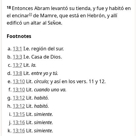
18
Entonces Abram levantó su tienda, y fue y habitó en
el encinar
[
l
]
de Mamre
, que está en Hebrón, y allí
edificó un altar al
Señor
.
Footnotes
13:1
I.e. región del sur.
13:3
I.e. Casa de Dios.
13:7
Lit.
la.
13:8
Lit.
entre yo y tú.
13:10
Lit.
círculo;
y así en los vers. 11 y 12.
13:10
Lit.
cuando uno va.
13:12
Lit.
habitó.
13:12
Lit.
habitó.
13:15
Lit.
simiente.
13:16
Lit.
simiente.
13:16
Lit.
simiente.