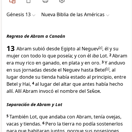
Génesis 13
Nueva Biblia de las Américas
Regreso de Abram a Canaán
13
Abram subió desde Egipto al Neguev
[
a
]
, él y su
mujer con todo lo que poseía; y con él
iba
Lot.
2
Abram
era muy rico en ganado, en plata y en oro
.
3
Y anduvo
en sus jornadas desde el Neguev hasta Betel
[
b
]
, al
lugar donde su tienda había estado al principio, entre
Betel y Hai
,
4
al lugar del altar que antes había hecho
allí. Allí Abram invocó el nombre del
Señor
.
Separación de Abram y Lot
5
También Lot, que andaba con Abram
, tenía ovejas,
vacas y tiendas.
6
Pero la tierra no podía sostenerlos
para que habitaran juntos
, porque sus posesiones