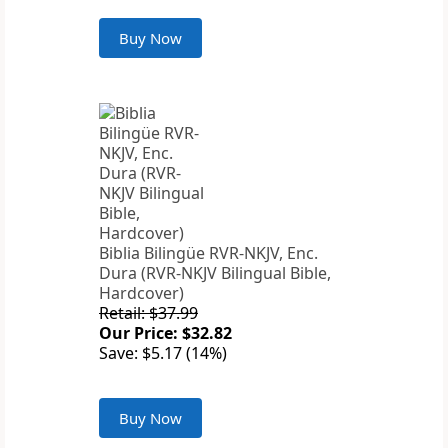
Buy Now
Biblia Bilingüe RVR-NKJV, Enc.
Dura (RVR-NKJV Bilingual Bible,
Hardcover)
Retail: $37.99
Our Price: $32.82
Save: $5.17 (14%)
Buy Now