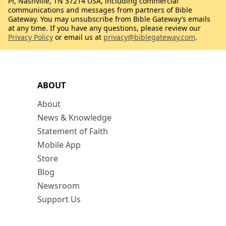
Pl, Nashville, TN 37214 USA, including commercial
communications and messages from partners of Bible
Gateway. You may unsubscribe from Bible Gateway’s emails
at any time. If you have any questions, please review our
Privacy Policy
or email us at
privacy@biblegateway.com
.
ABOUT
About
News & Knowledge
Statement of Faith
Mobile App
Store
Blog
Newsroom
Support Us