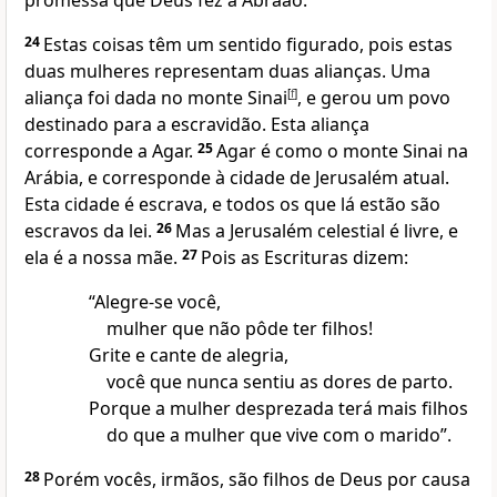
promessa que Deus fez a Abraão.
24
Estas coisas têm um sentido figurado, pois estas
duas mulheres representam duas alianças. Uma
aliança foi dada no monte Sinai
[
f
]
, e gerou um povo
destinado para a escravidão. Esta aliança
corresponde a Agar.
25
Agar é como o monte Sinai na
Arábia, e corresponde à cidade de Jerusalém atual.
Esta cidade é escrava, e todos os que lá estão são
escravos da lei.
26
Mas a Jerusalém celestial é livre, e
ela é a nossa mãe.
27
Pois as Escrituras dizem:
“Alegre-se você,
mulher que não pôde ter filhos!
Grite e cante de alegria,
você que nunca sentiu as dores de parto.
Porque a mulher desprezada terá mais filhos
do que a mulher que vive com o marido”.
28
Porém vocês, irmãos, são filhos de Deus por causa