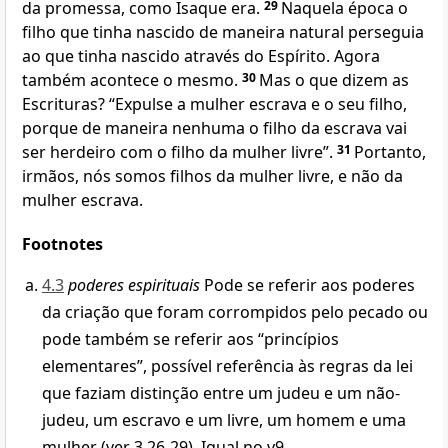
da promessa, como Isaque era.
29
Naquela época o
filho que tinha nascido de maneira natural perseguia
ao que tinha nascido através do Espírito. Agora
também acontece o mesmo.
30
Mas o que dizem as
Escrituras? “Expulse a mulher escrava e o seu filho,
porque de maneira nenhuma o filho da escrava vai
ser herdeiro com o filho da mulher livre”
.
31
Portanto,
irmãos, nós somos filhos da mulher livre, e não da
mulher escrava.
Footnotes
4.3
poderes espirituais
Pode se referir aos poderes
da criação que foram corrompidos pelo pecado ou
pode também se referir aos “princípios
elementares”, possível referência às regras da lei
que faziam distinção entre um judeu e um não-
judeu, um escravo e um livre, um homem e uma
mulher (ver 3.26-29). Igual no v9.