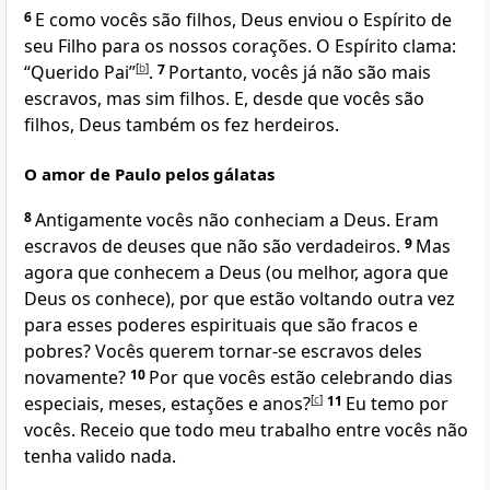
6
E como vocês são filhos, Deus enviou o Espírito de
seu Filho para os nossos corações. O Espírito clama:
“Querido Pai”
[
b
]
.
7
Portanto, vocês já não são mais
escravos, mas sim filhos. E, desde que vocês são
filhos, Deus também os fez herdeiros.
O amor de Paulo pelos gálatas
8
Antigamente vocês não conheciam a Deus. Eram
escravos de deuses que não são verdadeiros.
9
Mas
agora que conhecem a Deus (ou melhor, agora que
Deus os conhece), por que estão voltando outra vez
para esses poderes espirituais que são fracos e
pobres? Vocês querem tornar-se escravos deles
novamente?
10
Por que vocês estão celebrando dias
especiais, meses, estações e anos?
[
c
]
11
Eu temo por
vocês. Receio que todo meu trabalho entre vocês não
tenha valido nada.