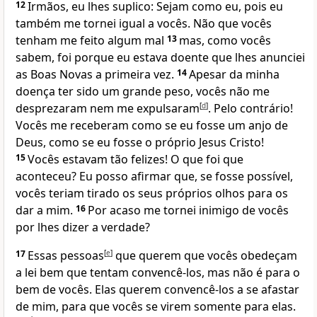
12
Irmãos, eu lhes suplico: Sejam como eu, pois eu
também me tornei igual a vocês. Não que vocês
tenham me feito algum mal
13
mas, como vocês
sabem, foi porque eu estava doente que lhes anunciei
as Boas Novas a primeira vez.
14
Apesar da minha
doença ter sido um grande peso, vocês não me
desprezaram nem me expulsaram
[
d
]
. Pelo contrário!
Vocês me receberam como se eu fosse um anjo de
Deus, como se eu fosse o próprio Jesus Cristo!
15
Vocês estavam tão felizes! O que foi que
aconteceu? Eu posso afirmar que, se fosse possível,
vocês teriam tirado os seus próprios olhos para os
dar a mim.
16
Por acaso me tornei inimigo de vocês
por lhes dizer a verdade?
17
Essas pessoas
[
e
]
que querem que vocês obedeçam
a lei bem que tentam convencê-los, mas não é para o
bem de vocês. Elas querem convencê-los a se afastar
de mim, para que vocês se virem somente para elas.