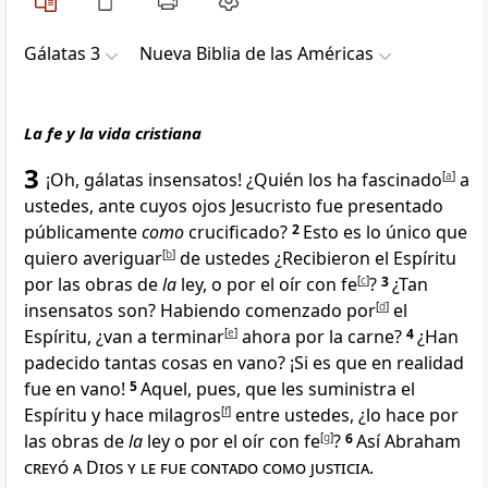
Gálatas 3
Nueva Biblia de las Américas
La fe y la vida cristiana
3
¡Oh, gálatas
insensatos! ¿Quién los ha fascinado
[
a
]
a
ustedes, ante cuyos ojos Jesucristo fue presentado
públicamente
como
crucificado
?
2
Esto es lo único que
quiero averiguar
[
b
]
de ustedes ¿Recibieron el Espíritu
por las obras de
la
ley, o por el oír con fe
[
c
]
?
3
¿Tan
insensatos son? Habiendo comenzado por
[
d
]
el
Espíritu, ¿van a terminar
[
e
]
ahora por la carne?
4
¿Han
padecido tantas cosas en vano? ¡Si es que en realidad
fue en vano
!
5
Aquel, pues, que les suministra el
Espíritu
y hace milagros
[
f
]
entre ustedes
, ¿lo hace por
las obras de
la
ley o por el oír con fe
[
g
]
?
6
Así Abraham
creyó a Dios y le fue contado como justicia
.