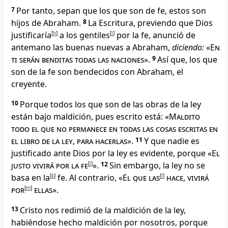
7
Por tanto, sepan que los que son de fe
, estos son
hijos de Abraham
.
8
La Escritura, previendo que Dios
justificaría
[
h
]
a los gentiles
[
i
]
por la fe, anunció de
antemano las buenas nuevas a Abraham,
diciendo:
«
En
ti serán benditas todas las naciones
».
9
Así que, los que
son de la fe son bendecidos con Abraham
, el
creyente.
10
Porque todos los que son de las obras de la ley
están bajo maldición, pues escrito está: «
Maldito
todo el que no permanece en todas las cosas escritas en
el libro de la ley
,
para hacerlas
».
11
Y que nadie es
justificado ante Dios por la ley
es evidente, porque «
El
justo vivirá por la fe
[
j
]
».
12
Sin embargo, la ley no se
basa en la
[
k
]
fe. Al contrario, «
El que las
[
l
]
hace
,
vivirá
por
[
m
]
ellas
».
13
Cristo nos redimió de la maldición de la ley
,
habiéndose hecho maldición por nosotros, porque