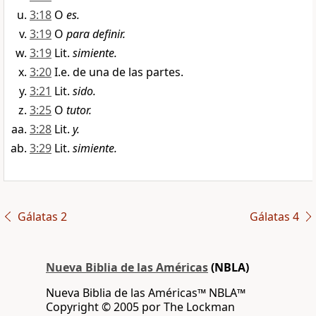
3:18
O
es.
3:19
O
para definir.
3:19
Lit.
simiente.
3:20
I.e. de una de las partes.
3:21
Lit.
sido.
3:25
O
tutor.
3:28
Lit.
y.
3:29
Lit.
simiente.
Gálatas 2
Gálatas 4
Nueva Biblia de las Américas
(NBLA)
Nueva Biblia de las Américas™ NBLA™
Copyright © 2005 por The Lockman