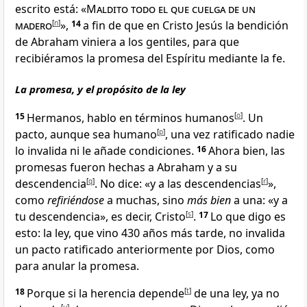
escrito está: «
Maldito todo el que cuelga de un
madero
[
n
]
»,
14
a fin de que en Cristo Jesús la bendición
de Abraham viniera a los gentiles
, para que
recibiéramos
la promesa del Espíritu mediante la fe
.
La promesa, y el propósito de la ley
15
Hermanos
, hablo en términos humanos
[
o
]
. Un
pacto, aunque sea humano
[
p
]
, una vez ratificado nadie
lo invalida ni le añade condiciones.
16
Ahora bien, las
promesas fueron hechas a Abraham y a su
descendencia
[
q
]
. No dice: «y a las descendencias
[
r
]
»,
como
refiriéndose
a muchas, sino
más bien
a una: «y a
tu descendencia
», es decir, Cristo
[
s
]
.
17
Lo que digo es
esto: la ley, que vino 430 años
más tarde, no invalida
un pacto ratificado anteriormente por Dios, como
para anular la promesa.
18
Porque si la herencia depende
[
t
]
de una ley, ya no