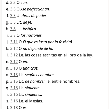
3:3
O
con.
3:3
O
¿se perfeccionan.
3:5
U
obras de poder.
3:5
Lit.
de fe.
3:8
Lit.
justifica.
3:8
O
las naciones.
3:11
O
El que es justo por la fe vivirá.
3:12
O
no depende de la.
3:12
I.e. las cosas escritas en el libro de la ley.
3:12
O
en.
3:13
O
una cruz.
3:15
Lit.
según el hombre.
3:15
Lit.
de hombre;
i.e. entre hombres.
3:16
Lit.
simiente.
3:16
Lit.
simientes.
3:16
I.e. el Mesías.
3:18
O
es.