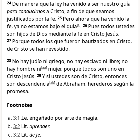
24
De manera que la ley ha venido a ser nuestro guía
para conducirnos
a Cristo
, a fin de que seamos
justificados por la fe
.
25
Pero ahora que ha venido la
fe, ya no estamos bajo el guía
[
z
]
.
26
Pues todos ustedes
son hijos de Dios
mediante la fe en Cristo Jesús
.
27
Porque todos los que fueron bautizados en Cristo
,
de Cristo se han revestido
.
28
No hay judío ni griego; no hay esclavo ni libre; no
hay hombre ni
[
aa
]
mujer
, porque todos son uno
en
Cristo Jesús
.
29
Y si ustedes son de Cristo
, entonces
son descendencia
[
ab
]
de Abraham, herederos según la
promesa
.
Footnotes
3:1
I.e. engañado por arte de magia.
3:2
Lit.
aprender.
3:2
Lit.
de fe.