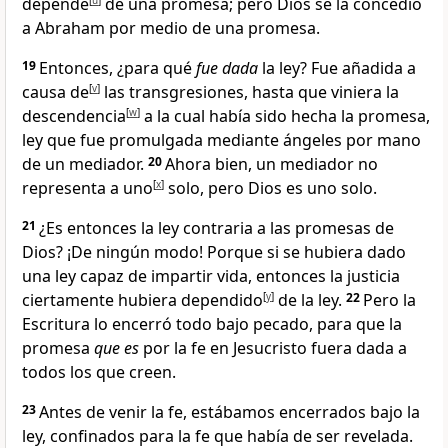
depende
[
u
]
de una promesa
; pero Dios se la concedió
a Abraham por medio de una promesa
.
19
Entonces, ¿para qué
fue dada
la ley? Fue añadida a
causa de
[
v
]
las transgresiones
, hasta que viniera la
descendencia
[
w
]
a la cual había sido hecha la promesa
,
ley que fue promulgada mediante ángeles
por mano
de un mediador
.
20
Ahora bien, un mediador no
representa a uno
[
x
]
solo, pero Dios es uno solo
.
21
¿Es entonces la ley contraria a las promesas de
Dios? ¡De ningún modo
! Porque si se hubiera dado
una ley capaz de impartir vida, entonces la justicia
ciertamente hubiera dependido
[
y
]
de la ley
.
22
Pero la
Escritura lo encerró todo bajo pecado
, para que la
promesa
que es
por la fe en Jesucristo fuera dada a
todos los que creen.
23
Antes de venir la fe, estábamos encerrados bajo la
ley, confinados
para la fe que había de ser revelada.