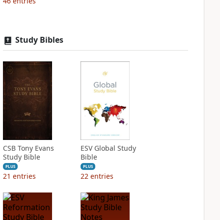
46
entries
Study Bibles
CSB Tony Evans
ESV Global Study
Study Bible
Bible
PLUS
PLUS
21
entries
22
entries