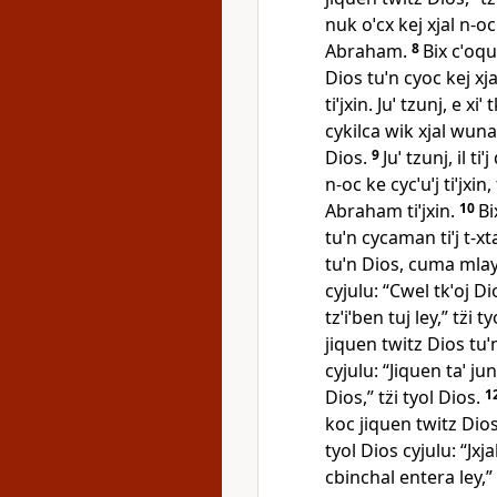
nuk oˈcx kej xjal n‑oc 
Abraham.
8
Bix cˈoque
Dios tuˈn cyoc kej xj
tiˈjxin. Juˈ tzunj, e 
cykilca wik xjal wunak
Dios.
9
Juˈ tzunj, il ti
n‑oc ke cycˈuˈj tiˈjxin
Abraham tiˈjxin.
10
Bi
tuˈn cycaman tiˈj t‑x
tuˈn Dios, cuma mlay 
cyjulu: “Cwel tkˈoj Di
tzˈiˈben tuj ley,” tz̈i t
jiquen twitz Dios tuˈ
cyjulu: “Jiquen taˈ jun
Dios,” tz̈i tyol Dios.
1
koc jiquen twitz Dios,
tyol Dios cyjulu: “Jxjal
cbinchal entera ley,” t