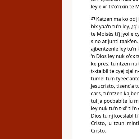
ley e xiˈ tkˈoˈnxin te 
21
Katzen ma ko oc jiq
bix yaaˈn tuˈn ley, ¿qˈ
te Moisés tiˈj jyol e 
sino at juntl taakˈen
ajbentzenle ley tuˈn 
ˈn Dios ley nuk oˈcx tuˈ
ke pres, tuˈntzen nuk 
t‑xtalbil te cyej xjal n
tumel tuˈn tyeecˈante 
Jesucristo, tisencˈa tu
cars, tuˈntzen kajben
tul ja pocbablte lu m
ley nuk tuˈn t‑xiˈ tii
Dios tuˈnj kocslabl tiˈ
Cristo, juˈ tzunj mintiiˈ
Cristo.