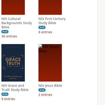
NIV Cultural
NIV First-Century
Backgrounds Study
Study Bible
Bible
PLUS
6
entries
PLUS
30
entries
NIV Grace and
NIV Jesus Bible
Truth Study Bible
PLUS
2
entries
PLUS
9
entries