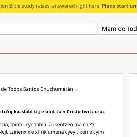
ion Bible study raises, answered right here.
Plans start u
Mam de Tod
de Todos Santos Chuchumatán
 tuˈnj kocslabl tiˈj e bint tuˈn Cristo twitz cruz
acia, mintiiˈ cynaabla. ¿Tikentzen ma cheˈx
 Nejl, tzinenxix e xiˈ nkˈumena cyey tiken e cyim