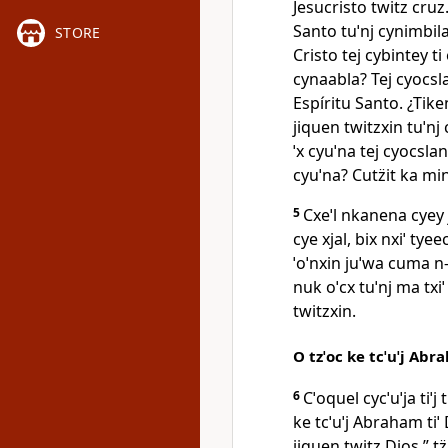
Jesucristo twitz cruz
Santo tuˈnj cynimbila 
STORE
Cristo tej cybintey ti
cynaabla? Tej cyocsla
Espíritu Santo. ¿Tike
jiquen twitzxin tuˈn
ˈx cyuˈna tej cyocslana
cyuˈna? Cutz̈it ka min
5
Cxeˈl nkanena cyey j
cye xjal, bix nxiˈ tye
ˈoˈnxin juˈwa cuma n‑
nuk oˈcx tuˈnj ma txiˈ
twitzxin.
O tzˈoc ke tcˈuˈj Abr
6
Cˈoquel cycˈuˈja tiˈj 
ke tcˈuˈj Abraham tiˈ 
jiquen twitz Dios,” tz̈