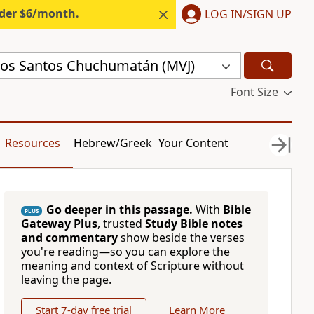
nder $6/month.
LOG IN/SIGN UP
os Santos Chuchumatán (MVJ)
Font Size
Resources
Hebrew/Greek
Your Content
Go deeper in this passage.
With
Bible
PLUS
Gateway Plus
, trusted
Study Bible notes
and commentary
show beside the verses
you're reading—so you can explore the
meaning and context of Scripture without
leaving the page.
Start 7-day free trial
Learn More