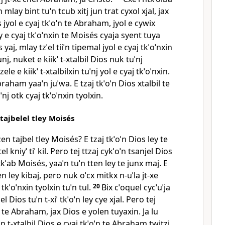
 mlay bint tuˈn tcub xitj jun trat cyxol xjal, jax
 jyol e cyaj tkˈoˈn te Abraham, jyol e cywix
ey e cyaj tkˈoˈnxin te Moisés cyaja syent tuya
yaj, mlay tzˈel tiiˈn tipemal jyol e cyaj tkˈoˈnxin
unj, nuket e kiikˈ t‑xtalbil Dios nuk tuˈnj
zele e kiikˈ t‑xtalbilxin tuˈnj yol e cyaj tkˈoˈnxin.
raham yaaˈn juˈwa. E tzaj tkˈoˈn Dios xtalbil te
j otk cyaj tkˈoˈnxin tyolxin.
i tajbelel tley Moisés
zen tajbel tley Moisés? E tzaj tkˈoˈn Dios ley te
 kniyˈ tiˈ kil. Pero tej ttzaj cykˈoˈn tsanjel Dios
j tkˈab Moisés, yaaˈn tuˈn tten ley te junx maj. E
n ley kibaj, pero nuk oˈcx mitkx n‑uˈla jt‑xe
kˈoˈnxin tyolxin tuˈn tul.
20
Bix cˈoquel cycˈuˈja
olel Dios tuˈn t‑xiˈ tkˈoˈn ley cye xjal. Pero tej
l te Abraham, jax Dios e yolen tuyaxin. Ja lu
n t‑xtalbil Dios e cyaj tkˈoˈn te Abraham twitzj