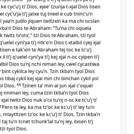
ke cycˈuˈj tiˈ Dios, ejeeˈ tzunja t‑xjal Dios tisen
l cycˈuˈja tiˈj jatxe tuj tneel e cub tnincˈuˈn
al yaaˈn judío jiquen twitzxin ka ma chi ocslan
xiˈ tkbaˈn Dios te Abraham: “Tuˈna chi oquela
 twitz txˈotxˈ,” tz̈i Dios te Abraham, tz̈i tyol
ˈj qˈuelel cyniˈya tiˈj ntkˈoˈn Dios t‑xtalbil cyej xjal
, tisen e takˈxin te Abraham tej toc ke tcˈuˈj
x il tiˈj qˈuelel cyniˈya tiˈj kej xjal n‑oc cyipen tiˈj
talbil Dios tuˈnj nchi niman ley, cwel cycastiwa
bint cykilca ley cyuˈn. Tzin tkbaˈn tyol Dios
os tibaj cykil kej xjal min chi binchan cykil yol
yol Dios.
11
Tzinen taˈ min‑al jun xjal cˈoquel
nj nniman ley, cuma tzin tkbaˈn tyol Dios
 xjal twitz Dios nuk oˈcx tuˈnj n‑oc ke tcˈuˈj tiˈ
2
Pero te ley, ka ma tzˈoc ke kcˈuˈj tiˈ ley tuˈn
 mlaytltzen tzˈoc ke kcˈuˈj tiˈ Dios. Tzin tkbaˈn
 taj tuˈn tcnet tchunkˈlal tuˈnj ley, ilxsen tiˈj
z̈i tyol Dios.