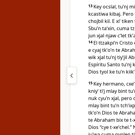
13
Key ocslal, tuˈnj mi
kcastiwa kibaj. Pero t
chojbil kil. E xiˈ tike
Sbuˈn taˈxin, cuma tz
jun xjal njaw cˈlet tkˈ
14
El ttzakpiˈn Cristo 
e cyaj tkˈoˈn te Abraha
wik xjal tuˈnj tiyˈjil 
Espíritu Santo tuˈnj k
Dios tyol ke tuˈn kiik
15
Key hermano, cxeˈl 
kniyˈ tiˈj mlay bint tu
nuk cyuˈn xjal, pero o
mlay bint tuˈn tchˈixpe
tkˈoˈn Dios te Abraham
te Abraham bix te t‑xe
Dios “cye t‑xeˈchel.” 
juˈwa cuma nyolen tiˈ