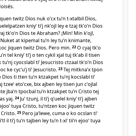
Moisés.
uen twitz Dios nuk oˈcx tuˈn t‑xtalbil Dios,
uelelpatzen kniyˈ tiˈj nkˈojl ley e tzaj tkˈoˈn Dios
cyaj tkˈoˈn Dios te Abraham? ¡Min! Min kˈojl,
. Nuket at kipemal tuˈn ley tuˈn knimante,
koc jiquen twitz Dios. Pero min.
22
O cyaj tkˈo
n tel kniyˈ tiˈj o ten cykil xjal tuj tkˈab il tisen
tuˈnj cyocslabl tiˈ Jesucristo ctzaal tkˈoˈn Dios
‑oc ke cycˈuˈj tiˈ Jesucristo.
23
Tej mitknaˈx tpon
Dios ti tten tuˈn ktzakpet tuˈnj kocslabl tiˈ
j tzeeˈ etoˈcxe, bix ajben ley tisen jun cˈojlal
te jbaˈn tpocbal tuˈn ktzakpet tuˈn Cristo tej
as yaj.
24
Juˈ tzunj, il tiˈj qˈuelel kniyˈ tiˈj ajben
ˈn ejooˈ tuya Cristo, tuˈntzen koc jiquen twitz
 Cristo.
25
Pero jaˈlewe, cuma o ko ocslan tiˈ
tl il tiˈj tuˈn tajben ley tuˈn t‑xiˈ tiiˈn ejooˈ tuya