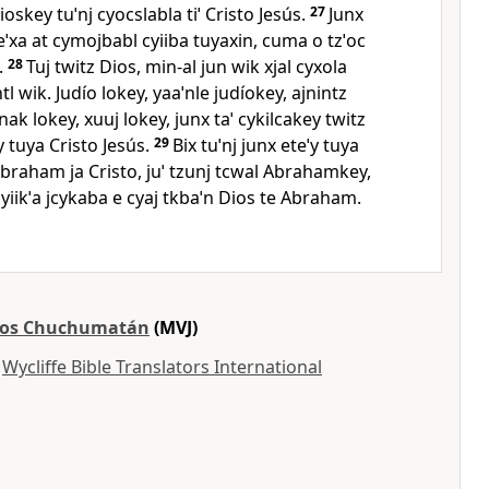
ioskey tuˈnj cyocslabla tiˈ Cristo Jesús.
27
Junx
eeˈxa at cymojbabl cyiiba tuyaxin, cuma o tzˈoc
.
28
Tuj twitz Dios, min‑al jun wik xjal cyxola
l wik. Judío lokey, yaaˈnle judíokey, ajnintz
nak lokey, xuuj lokey, junx taˈ cykilcakey twitz
 tuya Cristo Jesús.
29
Bix tuˈnj junx eteˈy tuya
 Abraham ja Cristo, juˈ tzunj tcwal Abrahamkey,
cyiikˈa jcykaba e cyaj tkbaˈn Dios te Abraham.
tos Chuchumatán
(MVJ)
y
Wycliffe Bible Translators International