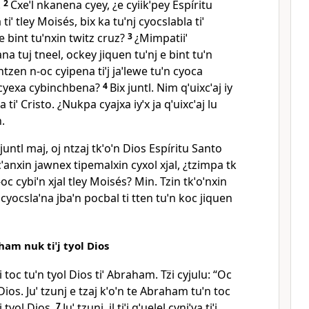
.
2
Cxeˈl nkanena cyey, ¿e cyiikˈpey Espíritu
tiˈ tley Moisés, bix ka tuˈnj cyocslabla tiˈ
 e bint tuˈnxin twitz cruz?
3
¿Mimpatiiˈ
na tuj tneel, ockey jiquen tuˈnj e bint tuˈn
ntzen n‑oc cyipena tiˈj jaˈlewe tuˈn cyoca
j cyexa cybinchbena?
4
Bix juntl. Nim qˈuixcˈaj iy
 tiˈ Cristo. ¿Nukpa cyajxa iyˈx ja qˈuixcˈaj lu
.
untl maj, oj ntzaj tkˈoˈn Dios Espíritu Santo
ecˈanxin jawnex tipemalxin cyxol xjal, ¿tzimpa tk
oc cybiˈn xjal tley Moisés? Min. Tzin tkˈoˈnxin
 cyocslaˈna jbaˈn pocbal ti tten tuˈn koc jiquen
aham nuk tiˈj tyol Dios
ti toc tuˈn tyol Dios tiˈ Abraham. Tz̈i cyjulu: “Oc
Dios. Juˈ tzunj e tzaj kˈoˈn te Abraham tuˈn toc
i tyol Dios.
7
Juˈ tzunj, il tiˈj qˈuelel cyniˈya tiˈj