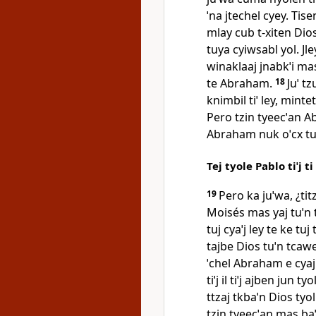
ˈna jtechel cyey. Tisen
mlay cub t‑xiten Dios
tuya cyiwsabl yol. Jl
winaklaaj jnabkˈi mas 
te Abraham.
18
Juˈ tz
knimbil tiˈ ley, mintet
Pero tzin tyeecˈan Ab
Abraham nuk oˈcx tuˈn
Tej tyole Pablo tiˈj t
19
Pero ka juˈwa, ¿tit
Moisés mas yaj tuˈn tel
tuj cyaˈj ley te ke tu
tajbe Dios tuˈn tcawe
ˈchel Abraham e cyaj t
tiˈj il tiˈj ajben jun ty
ttzaj tkbaˈn Dios tyo
tzin tyeecˈan mas baˈ