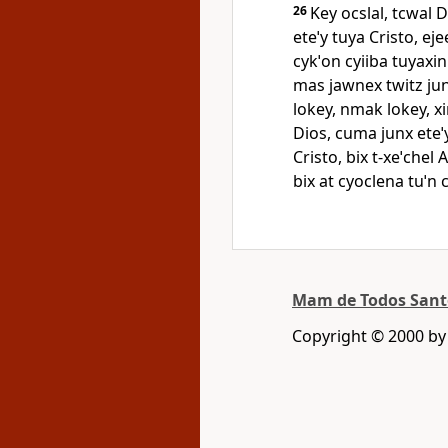
26
Key ocslal, tcwal D
eteˈy tuya Cristo, ej
cykˈon cyiiba tuyaxin
mas jawnex twitz junt
lokey, nmak lokey, xi
Dios, cuma junx eteˈy
Cristo, bix t‑xeˈchel
bix at cyoclena tuˈn 
Mam de Todos San
Copyright © 2000 b