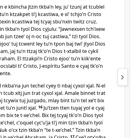
n e kbincha jtzin tkbaˈn ley, juˈ tzunj at tcublel
uˈn ktzakpet tiˈj kcastiwa, e xiˈ tchjoˈn Cristo
n texin kcastiwa tej tcyaj sbuˈnxin twitz cruz.
in tkbaˈn tyol Dios cyjulu: “Jawnexsen tchˈixew
ab jun tzeeˈ oj n‑oc tuj castiwa,” tz̈i tyol Dios.
ejooˈ tuj tcwent ley tuˈn tpon baj twiˈ jtyol Dios
m, jaj tuˈn ttzaj tkˈoˈn Dios t‑xtalbil te cykil
Abraham. El ttzakpiˈn Cristo ejooˈ tuˈn kiikˈente
ocslabl tiˈ Cristo, J‑espíritu Santo e cyaj tkˈoˈn
ˈente.
nkbaˈna jun techel cyey ti nbaj cyxol xjal. N‑el
ˈn tcub xitj jun trat cyxol xjal. Amale binnet trat
j tcywix tuj juzgado, mlay bint tuˈn tel xeˈt bix
t tuˈn juntl xjal.
16
Juˈtzen tten tuyaj yol e cyaj
 bix te t‑xeˈchel. Bix tej tcyaj tkˈoˈn Dios tyol
ˈchel, cˈoquel cycˈuˈja tiˈj min tzin tkbaˈn tyol
Nuk oˈcx tzin tkbaˈn “te t‑xeˈchel.” Tzin tkbaˈn
j jt‑xeˈchel Abraham, ja Cristo.
17
Cxeˈl ntxˈolba