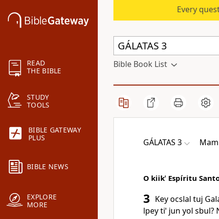
Every quest
READ
Bible Book List
THE BIBLE
STUDY
TOOLS
BIBLE GATEWAY
PLUS
GÁLATAS 3
Mam 
BIBLE NEWS
O kiikˈ Espíritu Santo
3
EXPLORE
Key ocslal tuj Gal
MORE
lpey tiˈ jun yol sbul?