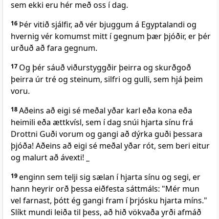
sem ekki eru hér með oss í dag.
16
Þér vitið sjálfir, að vér bjuggum á Egyptalandi og
hvernig vér komumst mitt í gegnum þær þjóðir, er þér
urðuð að fara gegnum.
17
Og þér sáuð viðurstyggðir þeirra og skurðgoð
þeirra úr tré og steinum, silfri og gulli, sem hjá þeim
voru.
18
Aðeins að eigi sé meðal yðar karl eða kona eða
heimili eða ættkvísl, sem í dag snúi hjarta sínu frá
Drottni Guði vorum og gangi að dýrka guði þessara
þjóða! Aðeins að eigi sé meðal yðar rót, sem beri eitur
og malurt að ávexti! _
19
enginn sem telji sig sælan í hjarta sínu og segi, er
hann heyrir orð þessa eiðfesta sáttmáls: "Mér mun
vel farnast, þótt ég gangi fram í þrjósku hjarta míns."
Slíkt mundi leiða til þess, að hið vökvaða yrði afmáð