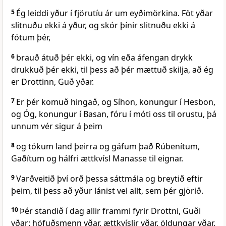
5
Ég leiddi yður í fjörutíu ár um eyðimörkina. Föt yðar
slitnuðu ekki á yður, og skór þínir slitnuðu ekki á
fótum þér,
6
brauð átuð þér ekki, og vín eða áfengan drykk
drukkuð þér ekki, til þess að þér mættuð skilja, að ég
er Drottinn, Guð yðar.
7
Er þér komuð hingað, og Síhon, konungur í Hesbon,
og Óg, konungur í Basan, fóru í móti oss til orustu, þá
unnum vér sigur á þeim
8
og tókum land þeirra og gáfum það Rúbenítum,
Gaðítum og hálfri ættkvísl Manasse til eignar.
9
Varðveitið því orð þessa sáttmála og breytið eftir
þeim, til þess að yður lánist vel allt, sem þér gjörið.
10
Þér standið í dag allir frammi fyrir Drottni, Guði
yðar: höfuðsmenn yðar, ættkvíslir yðar, öldungar yðar,