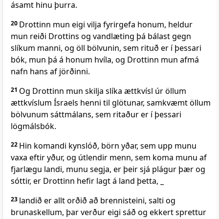
ásamt hinu þurra.
20
Drottinn mun eigi vilja fyrirgefa honum, heldur
mun reiði Drottins og vandlæting þá bálast gegn
slíkum manni, og öll bölvunin, sem rituð er í þessari
bók, mun þá á honum hvíla, og Drottinn mun afmá
nafn hans af jörðinni.
21
Og Drottinn mun skilja slíka ættkvísl úr öllum
ættkvíslum Ísraels henni til glötunar, samkvæmt öllum
bölvunum sáttmálans, sem ritaður er í þessari
lögmálsbók.
22
Hin komandi kynslóð, börn yðar, sem upp munu
vaxa eftir yður, og útlendir menn, sem koma munu af
fjarlægu landi, munu segja, er þeir sjá plágur þær og
sóttir, er Drottinn hefir lagt á land þetta, _
23
landið er allt orðið að brennisteini, salti og
brunaskellum, þar verður eigi sáð og ekkert sprettur