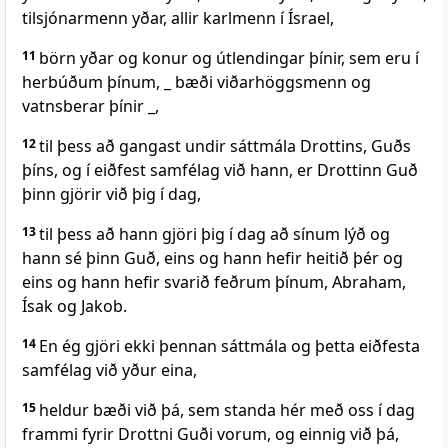
tilsjónarmenn yðar, allir karlmenn í Ísrael,
11
börn yðar og konur og útlendingar þínir, sem eru í
herbúðum þínum, _ bæði viðarhöggsmenn og
vatnsberar þínir _,
12
til þess að gangast undir sáttmála Drottins, Guðs
þíns, og í eiðfest samfélag við hann, er Drottinn Guð
þinn gjörir við þig í dag,
13
til þess að hann gjöri þig í dag að sínum lýð og
hann sé þinn Guð, eins og hann hefir heitið þér og
eins og hann hefir svarið feðrum þínum, Abraham,
Ísak og Jakob.
14
En ég gjöri ekki þennan sáttmála og þetta eiðfesta
samfélag við yður eina,
15
heldur bæði við þá, sem standa hér með oss í dag
frammi fyrir Drottni Guði vorum, og einnig við þá,