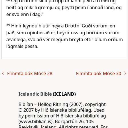
Og Drottinn sleit þá upp úr landi þeirra í reiði og
heift og mikilli gremju og þeytti þeim í annað land, og
er svo enn í dag."
29
Hinir leyndu hlutir heyra Drottni Guði vorum, en
það, sem opinberað er, heyrir oss og börnum vorum
ævinlega, svo að vér megum breyta eftir öllum orðum
lögmáls þessa.
Fimmta bók Móse 28
Fimmta bók Móse 30
Icelandic Bible
(ICELAND)
Biblían – Heilög Ritning (2007), copyright
© 2007 by Hið íslenska biblíufélag. Used
by permission of Hið íslenska biblíufélag
(www.biblian.is), Borgartún 26, 105
Reykjavík, Iceland. All rights reserved. For