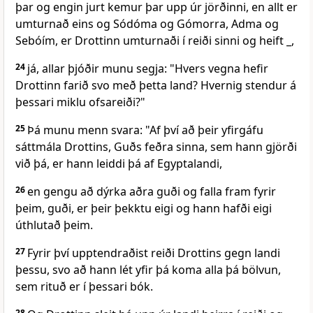
þar og engin jurt kemur þar upp úr jörðinni, en allt er
umturnað eins og Sódóma og Gómorra, Adma og
Sebóím, er Drottinn umturnaði í reiði sinni og heift _,
24
já, allar þjóðir munu segja: "Hvers vegna hefir
Drottinn farið svo með þetta land? Hvernig stendur á
þessari miklu ofsareiði?"
25
Þá munu menn svara: "Af því að þeir yfirgáfu
sáttmála Drottins, Guðs feðra sinna, sem hann gjörði
við þá, er hann leiddi þá af Egyptalandi,
26
en gengu að dýrka aðra guði og falla fram fyrir
þeim, guði, er þeir þekktu eigi og hann hafði eigi
úthlutað þeim.
27
Fyrir því upptendraðist reiði Drottins gegn landi
þessu, svo að hann lét yfir þá koma alla þá bölvun,
sem rituð er í þessari bók.
28