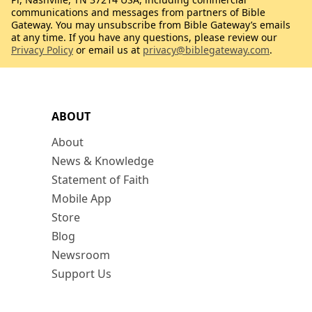
communications and messages from partners of Bible
Gateway. You may unsubscribe from Bible Gateway’s emails
at any time. If you have any questions, please review our
Privacy Policy
or email us at
privacy@biblegateway.com
.
ABOUT
About
News & Knowledge
Statement of Faith
Mobile App
Store
Blog
Newsroom
Support Us