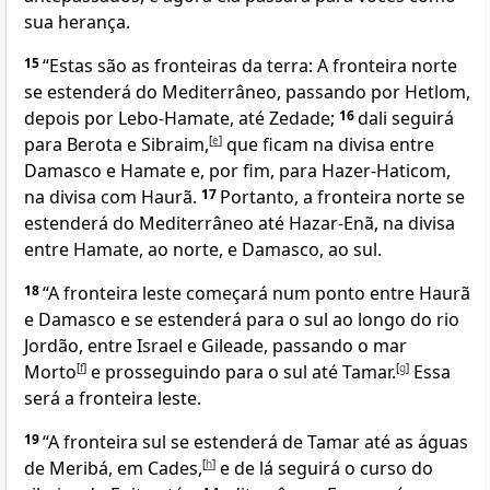
sua herança.
15
“Estas são as fronteiras da terra: A fronteira norte
se estenderá do Mediterrâneo, passando por Hetlom,
depois por Lebo-Hamate, até Zedade;
16
dali seguirá
para Berota e Sibraim,
[
e
]
que ficam na divisa entre
Damasco e Hamate e, por fim, para Hazer-Haticom,
na divisa com Haurã.
17
Portanto, a fronteira norte se
estenderá do Mediterrâneo até Hazar-Enã, na divisa
entre Hamate, ao norte, e Damasco, ao sul.
18
“A fronteira leste começará num ponto entre Haurã
e Damasco e se estenderá para o sul ao longo do rio
Jordão, entre Israel e Gileade, passando o mar
Morto
[
f
]
e prosseguindo para o sul até Tamar.
[
g
]
Essa
será a fronteira leste.
19
“A fronteira sul se estenderá de Tamar até as águas
de Meribá, em Cades,
[
h
]
e de lá seguirá o curso do