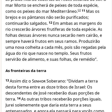
mar Morto se encherá de peixes de toda espécie,
como os peixes do mar Mediterrâneo.
[
d
]
11
Mas os
brejos e os pântanos não serão purificados;
continuarão salgados.
12
Em ambas as margens do
rio crescerão árvores frutíferas de toda espécie. As
folhas dessas árvores nunca secarão nem cairão, e
sempre haverá frutos em seus ramos. Produzirão
uma nova colheita a cada mês, pois são regadas pela
água do rio que nasce no templo. Seus frutos
servirão de alimento, e suas folhas, de remédio”.
As fronteiras da terra
13
Assim diz o
Senhor
Soberano: “Dividam a terra
desta forma entre as doze tribos de Israel: Os
descendentes de José receberão duas porções de
terra.
14
As outras tribos receberão porções iguais.
Jurei solenemente que daria esta terra a seus
antepassados, e agora ela passará para vocês como