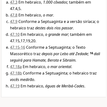
47.3
Em hebraico,
1.000 côvados
; também em
47.4,5.
47.8
Em hebraico,
o mar
.
47.9
Conforme a Septuaginta e a versão siríaca; o
hebraico traz
destes dois rios passar
.
47.10
Em hebraico,
o grande mar
; também em
47.15,17,19,20.
47.15-16
Conforme a Septuaginta; o Texto
Massorético traz
depois por Lebo até Zedade;
16
dali
seguirá para Hamate, Berota e Sibraim.
47.18a
Em hebraico,
o mar oriental
.
47.18b
Conforme a Septuaginta; o hebraico traz
vocês medirão
.
47.19
Em hebraico,
águas de Meribá-Cades
.