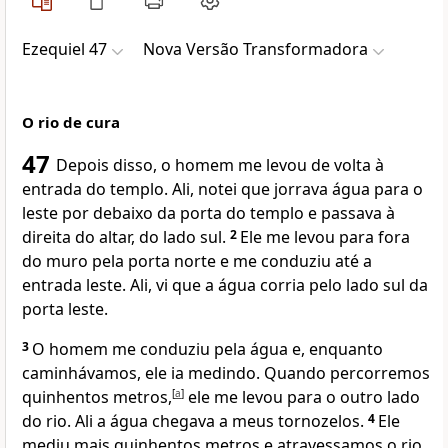
Ezequiel 47
Nova Versão Transformadora
O rio de cura
47
Depois disso, o homem me levou de volta à
entrada do templo. Ali, notei que jorrava água para o
leste por debaixo da porta do templo e passava à
direita do altar, do lado sul.
2
Ele me levou para fora
do muro pela porta norte e me conduziu até a
entrada leste. Ali, vi que a água corria pelo lado sul da
porta leste.
3
O homem me conduziu pela água e, enquanto
caminhávamos, ele ia medindo. Quando percorremos
quinhentos metros,
[
a
]
ele me levou para o outro lado
do rio. Ali a água chegava a meus tornozelos.
4
Ele
mediu mais quinhentos metros e atravessamos o rio