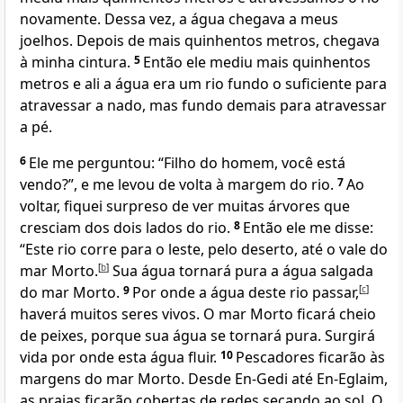
novamente. Dessa vez, a água chegava a meus
joelhos. Depois de mais quinhentos metros, chegava
à minha cintura.
5
Então ele mediu mais quinhentos
metros e ali a água era um rio fundo o suficiente para
atravessar a nado, mas fundo demais para atravessar
a pé.
6
Ele me perguntou: “Filho do homem, você está
vendo?”, e me levou de volta à margem do rio.
7
Ao
voltar, fiquei surpreso de ver muitas árvores que
cresciam dos dois lados do rio.
8
Então ele me disse:
“Este rio corre para o leste, pelo deserto, até o vale do
mar Morto.
[
b
]
Sua água tornará pura a água salgada
do mar Morto.
9
Por onde a água deste rio passar,
[
c
]
haverá muitos seres vivos. O mar Morto ficará cheio
de peixes, porque sua água se tornará pura. Surgirá
vida por onde esta água fluir.
10
Pescadores ficarão às
margens do mar Morto. Desde En-Gedi até En-Eglaim,
as praias ficarão cobertas de redes secando ao sol. O