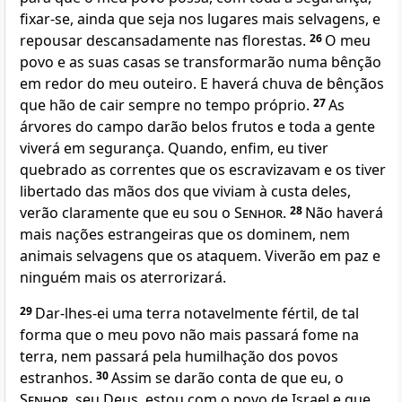
fixar-se, ainda que seja nos lugares mais selvagens, e
repousar descansadamente nas florestas.
26
O meu
povo e as suas casas se transformarão numa bênção
em redor do meu outeiro. E haverá chuva de bênçãos
que hão de cair sempre no tempo próprio.
27
As
árvores do campo darão belos frutos e toda a gente
viverá em segurança. Quando, enfim, eu tiver
quebrado as correntes que os escravizavam e os tiver
libertado das mãos dos que viviam à custa deles,
verão claramente que eu sou o
Senhor
.
28
Não haverá
mais nações estrangeiras que os dominem, nem
animais selvagens que os ataquem. Viverão em paz e
ninguém mais os aterrorizará.
29
Dar-lhes-ei uma terra notavelmente fértil, de tal
forma que o meu povo não mais passará fome na
terra, nem passará pela humilhação dos povos
estranhos.
30
Assim se darão conta de que eu, o
Senhor
, seu Deus, estou com o povo de Israel e que