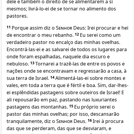
dele e também o direito de se alimentarem a si
mesmos; livrá-lo-ei de se tornar no alimento dos
pastores.
11
Porque assim diz o
Senhor
Deus: Irei procurar e hei
de encontrar o meu rebanho.
12
Eu serei como um
verdadeiro pastor no encalço das minhas ovelhas.
Encontrá-las-ei e as salvarei de todos os lugares para
onde foram espalhadas, naquele dia escuro e
nebuloso.
13
Tornarei a trazê-las de entre os povos e
nações onde se encontravam e regressarão a casa, à
sua terra de Israel.
14
Alimentá-las-ei sobre montes e
vales, em toda a terra que é fértil e boa. Sim, dar-lhes-
ei esplêndidas pastagens sobre outeiros de Israel! E
ali repousarão em paz, pastando nas luxuriantes
pastagens das montanhas.
15
Eu próprio serei o
pastor das minhas ovelhas; por isso, descansarão
tranquilamente, diz o
Senhor
Deus.
16
Irei à procura
das que se perderam, das que se desviaram, e