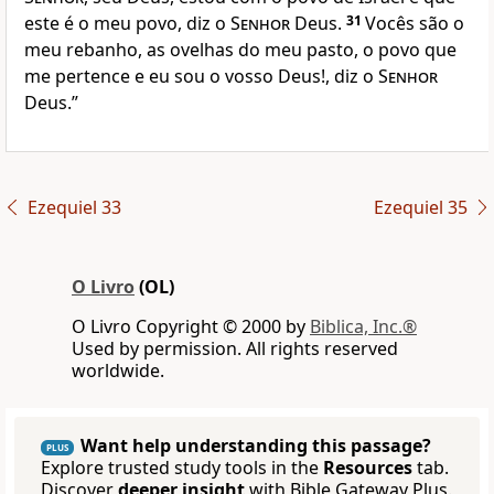
este é o meu povo, diz o
Senhor
Deus.
31
Vocês são o
meu rebanho, as ovelhas do meu pasto, o povo que
me pertence e eu sou o vosso Deus!, diz o
Senhor
Deus.”
Ezequiel 33
Ezequiel 35
O Livro
(OL)
O Livro Copyright © 2000 by
Biblica, Inc.®
Used by permission. All rights reserved
worldwide.
Want help understanding this passage?
PLUS
Explore trusted study tools in the
Resources
tab.
Discover
deeper insight
with Bible Gateway Plus.