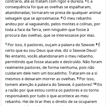
contrário, até as tratam com rigor e dureza.
5
E a
consequência foi que as ovelhas se espalharam,
abandonadas; tornaram-se presa de qualquer animal
selvagem que se aproximasse.
6
O meu rebanho
andou por aí vagueando, pelos montes e colinas, por
toda a face da Terra, sem ninguém que fosse à
procura das ovelhas, que se interessasse por elas.
7
Por isso, ó pastores, ouçam a palavra do
Senhor
:
8
É
certo que eu sou Deus que vive, diz o
Senhor
Deus!
No entanto, vocês abandonaram o meu rebanho,
permitindo que fosse atacado e destruído. Não foram
realmente pastores, de forma nenhuma, pois não
cuidaram dele nem um bocadinho. Trataram-se a si
mesmos e deixaram morrer as ovelhas.
9
Por isso,
tomem atenção à palavra do
Senhor
, ó pastores!
10
Eis
a razão por que estou contra os pastores e os torno
responsáveis por tudo o que acontece ao meu
rebanho. Hei de tirar-lhes o direito de se ocuparem