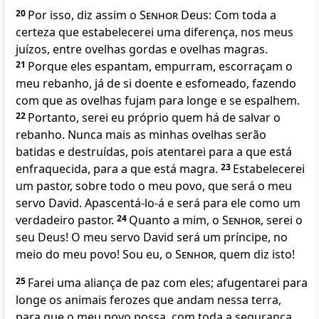
20
Por isso, diz assim o
Senhor
Deus: Com toda a
certeza que estabelecerei uma diferença, nos meus
juízos, entre ovelhas gordas e ovelhas magras.
21
Porque eles espantam, empurram, escorraçam o
meu rebanho, já de si doente e esfomeado, fazendo
com que as ovelhas fujam para longe e se espalhem.
22
Portanto, serei eu próprio quem há de salvar o
rebanho. Nunca mais as minhas ovelhas serão
batidas e destruídas, pois atentarei para a que está
enfraquecida, para a que está magra.
23
Estabelecerei
um pastor, sobre todo o meu povo, que será o meu
servo David. Apascentá-lo-á e será para ele como um
verdadeiro pastor.
24
Quanto a mim, o
Senhor
, serei o
seu Deus! O meu servo David será um príncipe, no
meio do meu povo! Sou eu, o
Senhor
, quem diz isto!
25
Farei uma aliança de paz com eles; afugentarei para
longe os animais ferozes que andam nessa terra,
para que o meu povo possa, com toda a segurança,