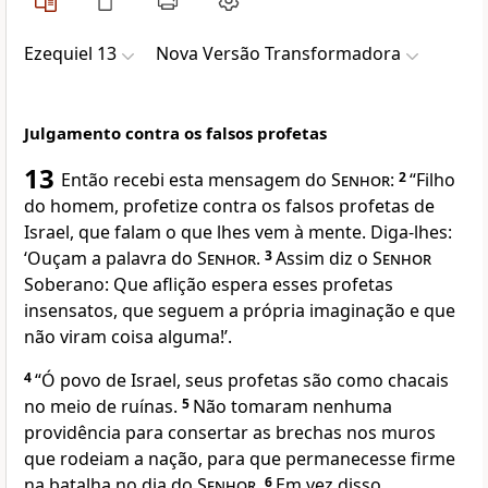
Ezequiel 13
Nova Versão Transformadora
Julgamento contra os falsos profetas
13
Então recebi esta mensagem do
Senhor
:
2
“Filho
do homem, profetize contra os falsos profetas de
Israel, que falam o que lhes vem à mente. Diga-lhes:
‘Ouçam a palavra do
Senhor
.
3
Assim diz o
Senhor
Soberano: Que aflição espera esses profetas
insensatos, que seguem a própria imaginação e que
não viram coisa alguma!’.
4
“Ó povo de Israel, seus profetas são como chacais
no meio de ruínas.
5
Não tomaram nenhuma
providência para consertar as brechas nos muros
que rodeiam a nação, para que permanecesse firme
na batalha no dia do
Senhor
.
6
Em vez disso,