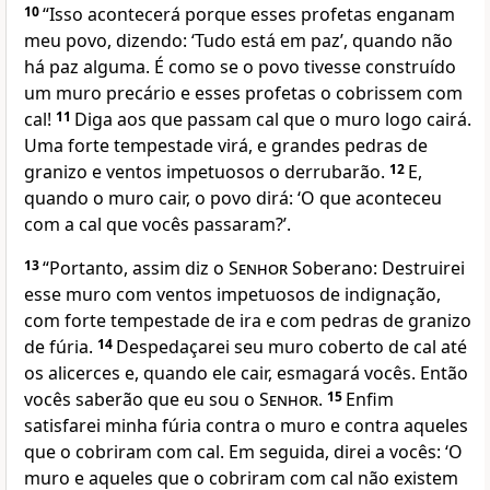
10
“Isso acontecerá porque esses profetas enganam
meu povo, dizendo: ‘Tudo está em paz’, quando não
há paz alguma. É como se o povo tivesse construído
um muro precário e esses profetas o cobrissem com
cal!
11
Diga aos que passam cal que o muro logo cairá.
Uma forte tempestade virá, e grandes pedras de
granizo e ventos impetuosos o derrubarão.
12
E,
quando o muro cair, o povo dirá: ‘O que aconteceu
com a cal que vocês passaram?’.
13
“Portanto, assim diz o
Senhor
Soberano: Destruirei
esse muro com ventos impetuosos de indignação,
com forte tempestade de ira e com pedras de granizo
de fúria.
14
Despedaçarei seu muro coberto de cal até
os alicerces e, quando ele cair, esmagará vocês. Então
vocês saberão que eu sou o
Senhor
.
15
Enfim
satisfarei minha fúria contra o muro e contra aqueles
que o cobriram com cal. Em seguida, direi a vocês: ‘O
muro e aqueles que o cobriram com cal não existem