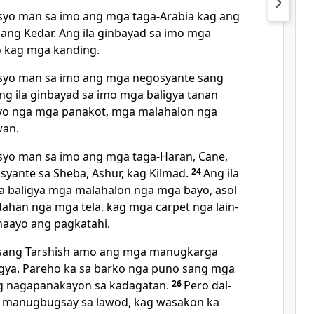
syo man sa imo ang mga taga-Arabia kag ang
ang Kedar. Ang ila ginbayad sa imo mga
o kag mga kanding.
syo man sa imo ang mga negosyante sang
g ila ginbayad sa imo mga baligya tanan
yo nga mga panakot, mga malahalon nga
wan.
syo man sa imo ang mga taga-Haran, Cane,
yante sa Sheba, Ashur, kag Kilmad.
24
Ang ila
a baligya mga malahalon nga mga bayo, asol
dahan nga mga tela, kag mga carpet nga lain-
 maayo ang pagkatahi.
 sang Tarshish amo ang mga manugkarga
igya. Pareho ka sa barko nga puno sang mga
g nagapanakayon sa kadagatan.
26
Pero dal-
 manugbugsay sa lawod, kag wasakon ka