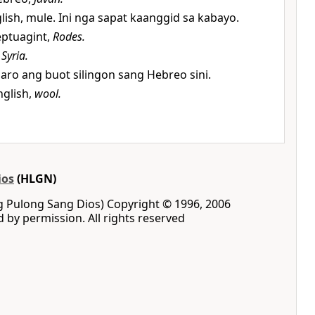
lish, mule. Ini nga sapat kaanggid sa kabayo.
eptuagint,
Rodes.
,
Syria.
laro ang buot silingon sang Hebreo sini.
nglish,
wool.
ios
(HLGN)
ng Pulong Sang Dios) Copyright © 1996, 2006
d by permission. All rights reserved