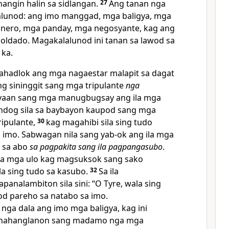
angin halin sa sidlangan.
27
Ang tanan nga
alunod: ang imo manggad, mga baligya, mga
inero, mga panday, mga negosyante, kag ang
ldado. Magakalalunod ini tanan sa lawod sa
ka.
kahadlok ang mga nagaestar malapit sa dagat
ng sininggit sang mga tripulante
nga
yaan sang mga manugbugsay ang ila mga
ndog sila sa baybayon kaupod sang mga
ipulante,
30
kag magahibi sila sing tudo
 imo. Sabwagan nila sang yab-ok ang ila mga
a sa abo
sa pagpakita sang ila pagpangasubo
.
 ila mga ulo kag magsuksok sang sako
la sing tudo sa kasubo.
32
Sa ila
nalambiton sila sini: “O Tyre, wala sing
d pareho sa natabo sa imo.
ga dala ang imo mga baligya, kag ini
kinahanglanon sang madamo nga mga