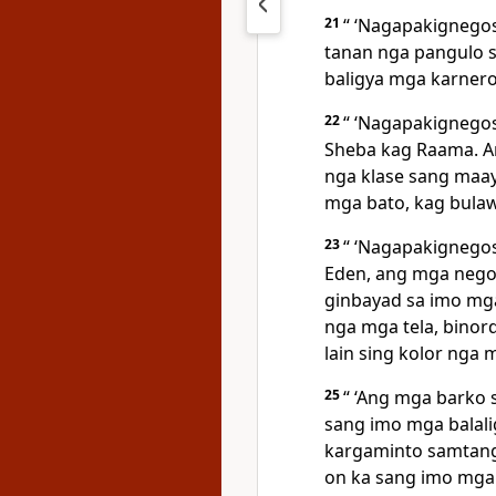
21
“ ‘Nagapakignego
tanan nga pangulo s
baligya mga karner
22
“ ‘Nagapakignego
Sheba kag Raama. An
nga klase sang maa
mga bato, kag bula
23
“ ‘Nagapakignego
Eden, ang mga negos
ginbayad sa imo mg
nga mga tela, binor
lain sing kolor nga
25
“ ‘Ang mga barko
sang imo mga balal
kargaminto samtan
on ka sang imo mga