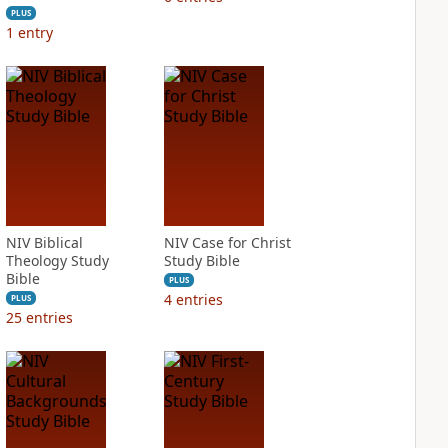
PLUS
1
entry
NIV Biblical
NIV Case for Christ
Theology Study
Study Bible
Bible
PLUS
4
entries
PLUS
25
entries