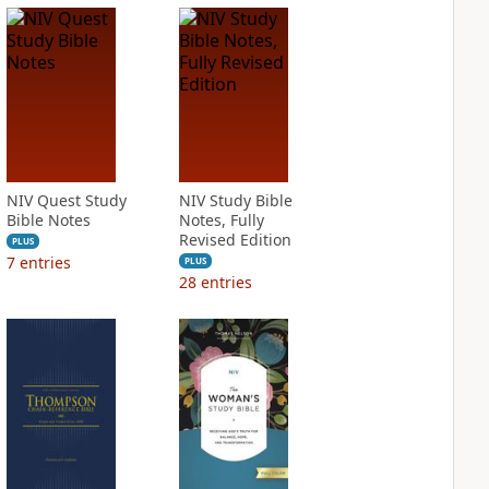
NIV Quest Study
NIV Study Bible
Bible Notes
Notes, Fully
Revised Edition
PLUS
7
entries
PLUS
28
entries