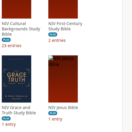
NIV Cultural
NIV First-Century
Backgrounds Study
Study Bible
Bible
PLUS
2
entries
PLUS
23
entries
NIV Grace and
NIV Jesus Bible
Truth Study Bible
PLUS
1
entry
PLUS
1
entry