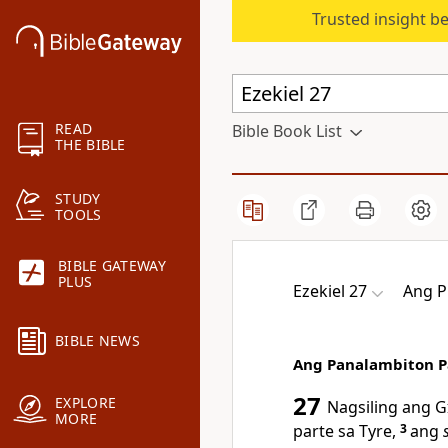
Trusted insight b
READ
Bible Book List
THE BIBLE
STUDY
TOOLS
BIBLE GATEWAY
PLUS
Ezekiel 27
Ang P
BIBLE NEWS
Ang Panalambiton Pa
27
EXPLORE
Nagsiling ang
G
MORE
parte sa Tyre,
3
ang