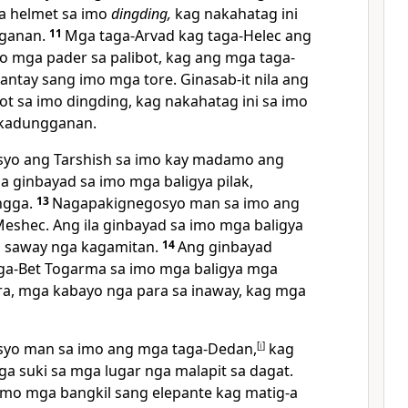
a helmet sa imo
dingding,
kag nakahatag ini
gganan.
11
Mga taga-Arvad kag taga-Helec ang
 mga pader sa palibot, kag ang mga taga-
tay sang imo mga tore. Ginasab-it nila ang
ot sa imo dingding, kag nakahatag ini sa imo
 kadungganan.
syo ang Tarshish sa imo kay madamo ang
a ginbayad sa imo mga baligya pilak,
ingga.
13
Nagapakignegosyo man sa imo ang
eshec. Ang ila ginbayad sa imo mga baligya
 saway nga kagamitan.
14
Ang ginbayad
a-Bet Togarma sa imo mga baligya mga
ra, mga kabayo nga para sa inaway, kag mga
syo man sa imo ang mga taga-Dedan,
[
i
]
kag
 suki sa mga lugar nga malapit sa dagat.
 imo mga bangkil sang elepante kag matig-a