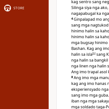
kag sentro sang neg
Silinga siya nga ak
STORE
nagapabugal ka nga
4
Ginpalapad mo ang 
sang mga nagtukod 
hinimo halin sa kaho
hinimo halin sa kah
mga bugsay hinimo h
Bashan. Kag ang imo
halin sa isla
[
b
]
sang Ki
nga halin sa bangkil
nga linen nga halin 
Ang imo trapal asol
8
Ang imo mga manu
kag ang imo hanas n
eksperiensyado nga
sang imo mga guba.
iban nga mga sakay
mga soldado taga-Per