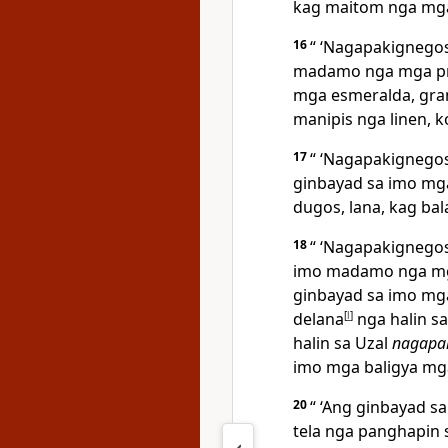
kag maitom nga mga
16
“ ‘Nagapakignego
madamo nga mga pro
mga esmeralda, gran
manipis nga linen, k
17
“ ‘Nagapakignegos
ginbayad sa imo mga 
dugos, lana, kag bal
18
“ ‘Nagapakignego
imo madamo nga mg
ginbayad sa imo mga
delana
[
l
]
nga halin sa
halin sa Uzal
nagapa
imo mga baligya mg
20
“ ‘Ang ginbayad 
tela nga panghapin 