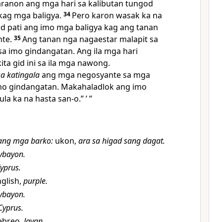
anon ang mga hari sa kalibutan tungod
ag mga baligya.
34
Pero karon wasak ka na
d pati ang imo mga baligya kag ang tanan
nte.
35
Ang tanan nga nagaestar malapit sa
sa imo gindangatan. Ang ila mga hari
ta gid ini sa ila mga nawong.
sa katingala
ang mga negosyante sa mga
mo gindangatan. Makahaladlok ang imo
a ka na hasta san-o.” ’ ”
ang mga barko
:
ukon,
ara sa higad sang dagat.
ybayon.
yprus.
glish,
purple.
ybayon.
Cyprus.
ebreo,
Javan.