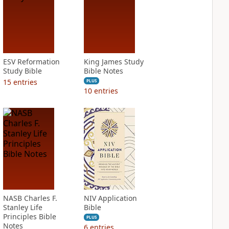
ESV Reformation
King James Study
Study Bible
Bible Notes
15
entries
PLUS
10
entries
NASB Charles F.
NIV Application
Stanley Life
Bible
Principles Bible
PLUS
Notes
6
entries