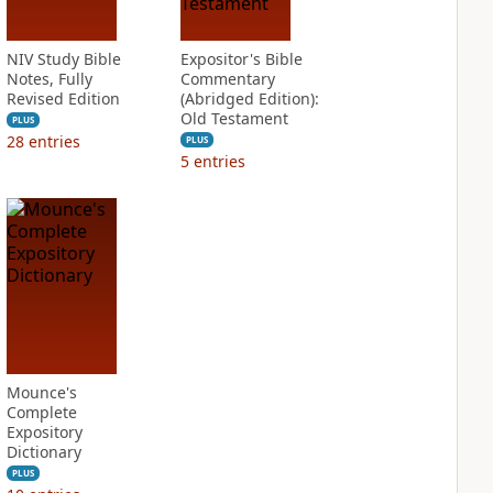
NIV Study Bible
Expositor's Bible
Notes, Fully
Commentary
Revised Edition
(Abridged Edition):
Old Testament
PLUS
28
entries
PLUS
5
entries
Mounce's
Complete
Expository
Dictionary
PLUS