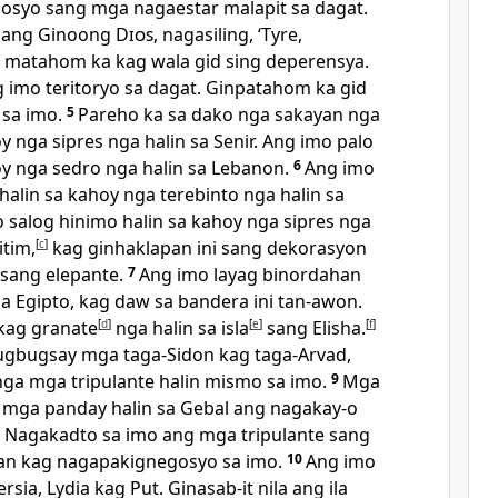
osyo sang mga nagaestar malapit sa dagat.
o, ang Ginoong
Dios
, nagasiling, ‘Tyre,
 matahom ka kag wala gid sing deperensya.
imo teritoryo sa dagat. Ginpatahom ka gid
sa imo.
5
Pareho ka sa dako nga sakayan nga
y nga sipres nga halin sa Senir. Ang imo palo
oy nga sedro nga halin sa Lebanon.
6
Ang imo
alin sa kahoy nga terebinto nga halin sa
 salog hinimo halin sa kahoy nga sipres nga
tim,
[
c
]
kag ginhaklapan ini sang dekorasyon
 sang elepante.
7
Ang imo layag binordahan
sa Egipto, kag daw sa bandera ini tan-awon.
 kag granate
[
d
]
nga halin sa isla
[
e
]
sang Elisha.
[
f
]
gbugsay mga taga-Sidon kag taga-Arvad,
ga mga tripulante halin mismo sa imo.
9
Mga
 mga panday halin sa Gebal ang nagakay-o
 Nagakadto sa imo ang mga tripulante sang
an kag nagapakignegosyo sa imo.
10
Ang imo
sia, Lydia kag Put. Ginasab-it nila ang ila