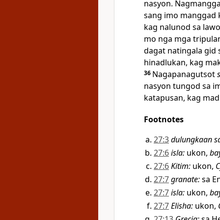
nasyon. Nagmanggar
sang imo manggad k
kag nalunod sa lawo
mo nga mga tripula
dagat natingala gid 
hinadlukan, kag maki
36
Nagapanagutsot
nasyon tungod sa i
katapusan, kag madul
Footnotes
27:3
dulungkaan s
27:6
isla
:
ukon,
ba
27:6
Kitim
:
ukon,
C
27:7
granate
:
sa En
27:7
isla
:
ukon,
ba
27:7
Elisha
:
ukon,
27:13
Grecia
:
sa H