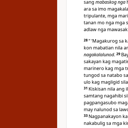
sang
mabaskog nga
h
ara sa imo magakal
tripulante, mga mar
tanan mo nga mga so
adlaw nga mawasak 
28
“ ‘Magakurog sa 
kon mabatian nila a
nagakalalunod
.
29
Ba
sakayan kag magati
marinero kag mga tr
tungod sa natabo sa
ulo kag magligid sil
31
Kiskisan nila ang
samtang nagahibi si
pagpangasubo magapa
may nalunod sa lawo
33
Nagpanakayon ka n
nakabulig sa mga 