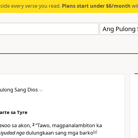
eside every verse you read.
Plans start under $6/month
wit
Ang Pulong 
ulong Sang Dios
rte sa Tyre
inoo
sa akon,
2
“Tawo, magpanalambiton ka
siyudad nga
dulungkaan sang mga barko
[
a
]