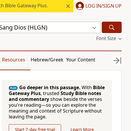
h Bible Gateway Plus.
LOG IN/SIGN UP
Sang Dios (HLGN)
Font Size
Resources
Hebrew/Greek
Your Content
Go deeper in this passage.
With
Bible
PLUS
Gateway Plus
, trusted
Study Bible notes
and commentary
show beside the verses
you're reading—so you can explore the
meaning and context of Scripture without
leaving the page.
Start 7-day free trial
Learn More