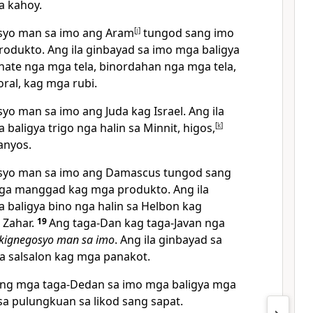
 kahoy.
syo man sa imo ang Aram
[
j
]
tungod sang imo
dukto. Ang ila ginbayad sa imo mga baligya
ate nga mga tela, binordahan nga mga tela,
oral, kag mga rubi.
yo man sa imo ang Juda kag Israel. Ang ila
baligya trigo nga halin sa Minnit, higos,
[
k
]
anyos.
syo man sa imo ang Damascus tungod sang
a manggad kag mga produkto. Ang ila
 baligya bino nga halin sa Helbon kag
 Zahar.
19
Ang taga-Dan kag taga-Javan nga
kignegosyo man sa imo
. Ang ila ginbayad sa
a salsalon kag mga panakot.
sang mga taga-Dedan sa imo mga baligya mga
sa pulungkuan sa likod sang sapat.