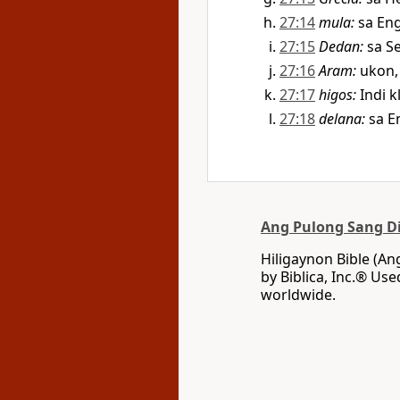
27:14
mula
:
sa Eng
27:15
Dedan
:
sa S
27:16
Aram
:
ukon
27:17
higos
:
Indi k
27:18
delana
:
sa E
Ang Pulong Sang D
Hiligaynon Bible (A
by Biblica, Inc.® Use
worldwide.