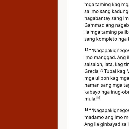
mga taming kag mg
sa imo sang kadun
nagabantay sang imo
Gammad ang nagaban
ila mga taming palib
sang kompleto nga
12
“ ‘Nagapakignego
imo manggad. Ang il
salsalon, lata, kag t
Grecia,
[
g
]
Tubal kag M
mga ulipon kag mga
naman sang mga tag
kabayo nga inug-ob
mula.
[
h
]
15
“ ‘Nagapakignego
madamo ang imo mga
Ang ila ginbayad sa