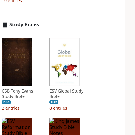
10
entries
Study Bibles
CSB Tony Evans
ESV Global Study
Study Bible
Bible
PLUS
PLUS
2
entries
8
entries