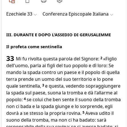
Ezechiele 33
Conferenza Episcopale Italiana
III. DURANTE E DOPO L'ASSEDIO DI GERUSALEMME
Il profeta come sentinella
33
Mi fu rivolta questa parola del Signore:
2
«Figlio
dell'uomo, parla ai figli del tuo popolo e dì loro: Se
mando la spada contro un paese e il popolo di quella
terra prende un uomo del suo territorio e lo pone
quale sentinella,
3
e questa, vedendo sopraggiungere
la spada sul paese, suona la tromba e dà l'allarme al
popolo:
4
se colui che ben sente il suono della tromba
non ci bada e la spada giunge e lo sorprende, egli
dovrà a se stesso la propria rovina.
5
Aveva udito il
suono della tromba, ma non ci ha badato: sarà
responsabile della sua rovina; se ci avesse badato, si