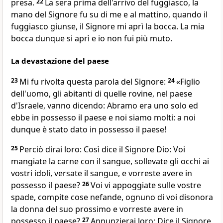
presa.
22
La sera prima dell'arrivo del fuggiasco, la
mano del Signore fu su di me e al mattino, quando il
fuggiasco giunse, il Signore mi aprì la bocca. La mia
bocca dunque si aprì e io non fui più muto.
La devastazione del paese
23
Mi fu rivolta questa parola del Signore:
24
«Figlio
dell'uomo, gli abitanti di quelle rovine, nel paese
d'Israele, vanno dicendo: Abramo era uno solo ed
ebbe in possesso il paese e noi siamo molti: a noi
dunque è stato dato in possesso il paese!
25
Perciò dirai loro: Così dice il Signore Dio: Voi
mangiate la carne con il sangue, sollevate gli occhi ai
vostri idoli, versate il sangue, e vorreste avere in
possesso il paese?
26
Voi vi appoggiate sulle vostre
spade, compite cose nefande, ognuno di voi disonora
la donna del suo prossimo e vorreste avere in
possesso il paese?
27
Annunzierai loro: Dice il Signore