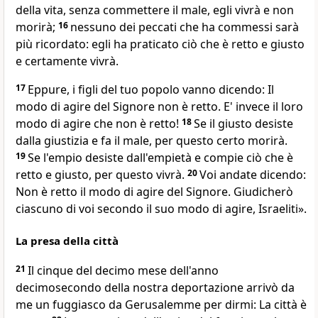
della vita, senza commettere il male, egli vivrà e non
morirà;
16
nessuno dei peccati che ha commessi sarà
più ricordato: egli ha praticato ciò che è retto e giusto
e certamente vivrà.
17
Eppure, i figli del tuo popolo vanno dicendo: Il
modo di agire del Signore non è retto. E' invece il loro
modo di agire che non è retto!
18
Se il giusto desiste
dalla giustizia e fa il male, per questo certo morirà.
19
Se l'empio desiste dall'empietà e compie ciò che è
retto e giusto, per questo vivrà.
20
Voi andate dicendo:
Non è retto il modo di agire del Signore. Giudicherò
ciascuno di voi secondo il suo modo di agire, Israeliti».
La presa della città
21
Il cinque del decimo mese dell'anno
decimosecondo della nostra deportazione arrivò da
me un fuggiasco da Gerusalemme per dirmi: La città è