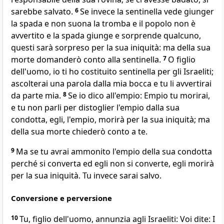
sarebbe salvato.
6
Se invece la sentinella vede giunger
la spada e non suona la tromba e il popolo non è
avvertito e la spada giunge e sorprende qualcuno,
questi sarà sorpreso per la sua iniquità: ma della sua
morte domanderò conto alla sentinella.
7
O figlio
dell'uomo, io ti ho costituito sentinella per gli Israeliti;
ascolterai una parola dalla mia bocca e tu li avvertirai
da parte mia.
8
Se io dico all'empio: Empio tu morirai,
e tu non parli per distoglier l'empio dalla sua
condotta, egli, l'empio, morirà per la sua iniquità; ma
della sua morte chiederò conto a te.
9
Ma se tu avrai ammonito l'empio della sua condotta
perché si converta ed egli non si converte, egli morirà
per la sua iniquità. Tu invece sarai salvo.
Conversione e perversione
10
Tu, figlio dell'uomo, annunzia agli Israeliti: Voi dite: I