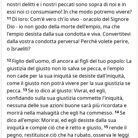
nostri delitti e i nostri peccati sono sopra di noi e in
essi noi ci consumiamo! In che modo potremo vivere?
11
Dì loro: Com'è vero ch'io vivo - oracolo del Signore
Dio - io non godo della morte dell'empio, ma che
l'empio desista dalla sua condotta e viva. Convertitevi
dalla vostra condotta perversa! Perché volete perire,
o Israeliti?
12
Figlio dell'uomo, dì ancora ai figli del tuo popolo: La
giustizia del giusto non lo salva se pecca, e l'empio
non cade per la sua iniquità se desiste dall'iniquità,
come il giusto non potrà vivere per la sua giustizia se
pecca.
13
Se io dico al giusto: Vivrai, ed egli,
confidando sulla sua giustizia commette l'iniquità,
nessuna delle sue azioni buone sarà più ricordata e
morirà nella malvagità che egli ha commesso.
14
Se
dico all'empio: Morirai, ed egli desiste dalla sua
iniquità e compie ciò che è retto e giusto,
15
rende il
pegno, restituisce ciò che ha rubato, osserva le leggi