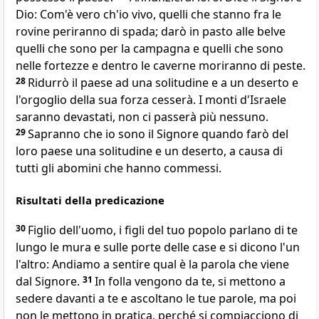
Dio: Com'è vero ch'io vivo, quelli che stanno fra le
rovine periranno di spada; darò in pasto alle belve
quelli che sono per la campagna e quelli che sono
nelle fortezze e dentro le caverne moriranno di peste.
28
Ridurrò il paese ad una solitudine e a un deserto e
l'orgoglio della sua forza cesserà. I monti d'Israele
saranno devastati, non ci passerà più nessuno.
29
Sapranno che io sono il Signore quando farò del
loro paese una solitudine e un deserto, a causa di
tutti gli abomini che hanno commessi.
Risultati della predicazione
30
Figlio dell'uomo, i figli del tuo popolo parlano di te
lungo le mura e sulle porte delle case e si dicono l'un
l'altro: Andiamo a sentire qual è la parola che viene
dal Signore.
31
In folla vengono da te, si mettono a
sedere davanti a te e ascoltano le tue parole, ma poi
non le mettono in pratica, perché si compiacciono di