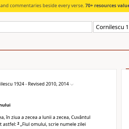
s and commentaries beside every verse.
70+ resources valued at $5,
Cornilescu 
ilescu 1924 - Revised 2010, 2014
mului
ea, în ziua a zecea a lunii a zecea, Cuvântul
 astfel:
2
„Fiul omului, scrie numele zilei