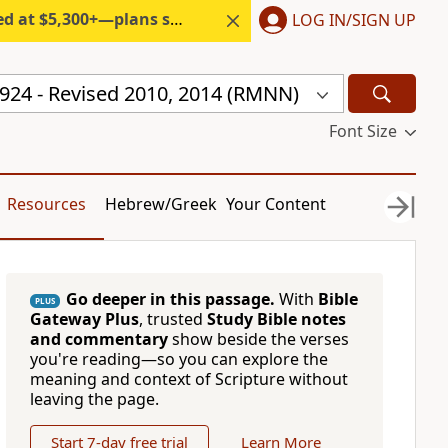
300+—plans start under $6/month.
LOG IN/SIGN UP
1924 - Revised 2010, 2014 (RMNN)
Font Size
Resources
Hebrew/Greek
Your Content
Go deeper in this passage.
With
Bible
PLUS
Gateway Plus
, trusted
Study Bible notes
and commentary
show beside the verses
you're reading—so you can explore the
meaning and context of Scripture without
leaving the page.
Start 7-day free trial
Learn More