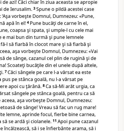
i de azi! Căci chiar în ziua aceasta
se apropie
i de Ierusalim.
3
Spune o pildă acestei case
-le: ‘Aşa vorbeşte Domnul, Dumnezeu: «Pune,
nă apă în el!
4
Pune bucăţi de carne în el,
une, coapsa şi spata, şi umple-l cu cele mai
e e mai bun din turmă şi pune lemnele
-l să fiarbă în clocot mare şi să fiarbă şi
ceea, aşa vorbeşte Domnul, Dumnezeu: «Vai
asă
de sânge, cazanul cel plin de rugină şi de
na! Scoateţi bucăţile din el unele după altele,
i.
7
Căci sângele pe care l-a vărsat ea este
-a pus pe stânca goală, nu l-a vărsat
pe
ere apoi cu ţărână.
8
Ca să-Mi arăt urgia, ca
ărsat
sângele pe stânca goală, pentru ca să
 aceea, aşa vorbeşte Domnul, Dumnezeu:
setoasă de sânge! Vreau să fac un rug mare!
e lemne, aprinde focul, fierbe bine carnea,
 să se ardă şi ciolanele.
11
Apoi pune cazanul
se încălzească, să i se înfierbânte arama, să i