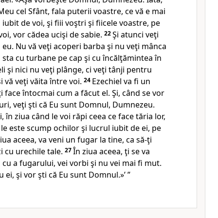
eu cel Sfânt, fala puterii voastre, ce vă e mai
iubit de voi, şi fiii
voştri şi fiicele voastre, pe
voi, vor cădea ucişi de sabie.
22
Şi atunci veţi
 eu. Nu
vă veţi acoperi barba şi nu veţi mânca
i sta cu turbane pe cap şi cu încălţămintea în
li şi nici nu veţi plânge, ci veţi tânji
pentru
 vă veţi văita între voi.
24
Ezechiel
va fi un
 face întocmai cum a făcut el. Şi
, când se vor
i, veţi şti
că Eu sunt Domnul, Dumnezeu.
i, în ziua când le voi răpi ceea ce face tăria
lor,
e le este scump ochilor şi lucrul iubit de ei, pe
ziua aceea, va veni un fugar
la tine, ca să-ţi
i cu urechile tale.
27
În
ziua aceea, ţi se va
u a fugarului, vei vorbi şi nu vei mai fi mut.
ei, şi vor şti că Eu sunt Domnul.»’ ”