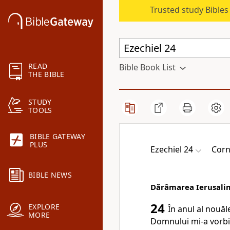
Trusted study Bible
READ
Bible Book List
THE BIBLE
STUDY
TOOLS
BIBLE GATEWAY
PLUS
Ezechiel 24
Corn
BIBLE NEWS
Dărâmarea Ierusali
24
EXPLORE
În anul al nouăl
MORE
Domnului mi-a vorbit