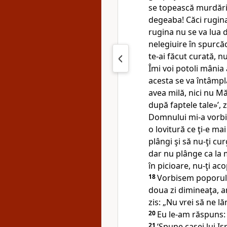
se topească
murdăria
degeaba! Căci rugina 
rugina nu se va lua d
nelegiuire în spurcăc
te-ai făcut curată, n
Îmi voi potoli mânia
acesta se va întâmpla
avea milă, nici nu Mă
după faptele tale»’
Domnului mi-a vorbit
o lovitură ce ţi-e mai
plângi şi să nu-ţi cu
dar nu plânge
ca la 
în picioare, nu-ţi aco
18
Vorbisem poporulu
doua zi dimineaţa, 
zis: „Nu vrei să ne l
20
Eu le-am răspuns: 
21
‘Spune casei lui I