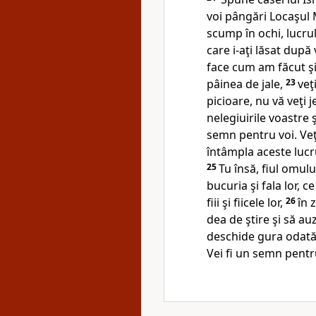
voi pângări
Locaşul M
scump
în ochi, lucrul 
care i-aţi lăsat după 
face cum am făcut şi
pâinea de jale,
23
veţ
picioare, nu
vă veţi je
nelegiuirile voastre şi
semn pentru voi. Veţi
întâmpla aceste lucrur
25
Tu însă, fiul omulu
bucuria şi fala lor, c
fiii şi fiicele lor,
26
în 
dea de ştire şi să auz
deschide gura odată c
Vei fi
un semn pentru 