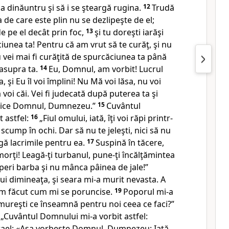
 dinăuntru şi să i se şteargă rugina.
12
Trudă
de care este plin nu se dezlipeşte de el;
e pe el decât prin foc,
13
şi tu doreşti iarăşi
iunea ta! Pentru că am vrut să te curăţ, şi nu
u vei mai fi curăţită de spurcăciunea ta până
 asupra ta.
14
Eu, Domnul
, am vorbit! Lucrul
, şi Eu îl voi împlini! Nu Mă voi lăsa, nu
voi
 voi căi. Vei fi judecată după puterea ta şi
, zice Domnul, Dumnezeu.”
15
Cuvântul
 astfel:
16
„Fiul omului, iată, îţi voi răpi printr-
 scump în ochi. Dar să nu te jeleşti, nici să nu
rgă lacrimile pentru ea.
17
Suspină în tăcere,
morţi! Leagă-ţi turbanul
, pune-ţi încălţămintea
peri
barba şi nu mânca pâinea de jale!”
i dimineaţa, şi seara mi-a murit nevasta. A
am făcut cum mi se poruncise.
19
Poporul mi-a
ămureşti
ce înseamnă pentru noi ceea ce faci?”
„Cuvântul Domnului mi-a vorbit astfel:
srael: «Aşa vorbeşte Domnul, Dumnezeu: Iată,