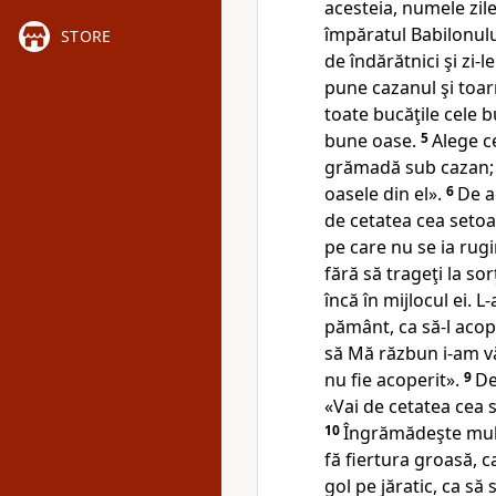
acesteia, numele zile
împăratul Babilonulu
STORE
de îndărătnici şi zi
pune cazanul
şi toar
toate bucăţile cele b
bune oase.
5
Alege c
grămadă sub cazan; fă
oasele din el».
6
De a
de cetatea cea seto
pe care nu se ia rugi
fără să trageţi
la sorţ
încă în mijlocul ei. L
pământ, ca să-l acop
să Mă răzbun i-am v
nu fie acoperit».
9
De
«Vai
de cetatea cea 
10
Îngrămădeşte mult
fă fiertura groasă, ca
gol pe jăratic, ca să 