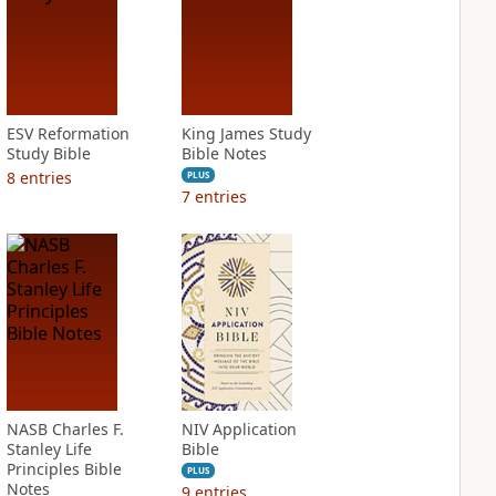
ESV Reformation
King James Study
Study Bible
Bible Notes
8
entries
PLUS
7
entries
NASB Charles F.
NIV Application
Stanley Life
Bible
Principles Bible
PLUS
Notes
9
entries