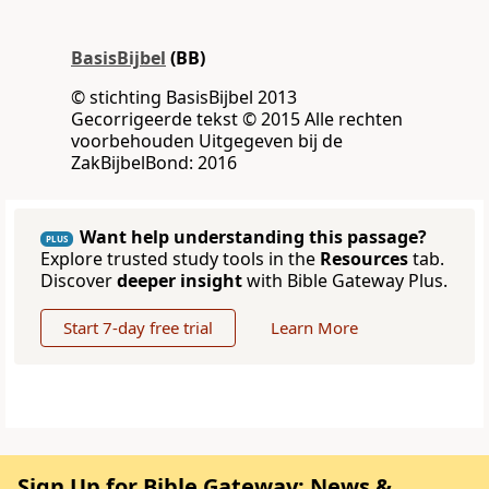
BasisBijbel
(BB)
© stichting BasisBijbel 2013
Gecorrigeerde tekst © 2015 Alle rechten
voorbehouden Uitgegeven bij de
ZakBijbelBond: 2016
Want help understanding this passage?
PLUS
Explore trusted study tools in the
Resources
tab.
Discover
deeper insight
with Bible Gateway Plus.
Start 7-day free trial
Learn More
Sign Up for Bible Gateway: News &