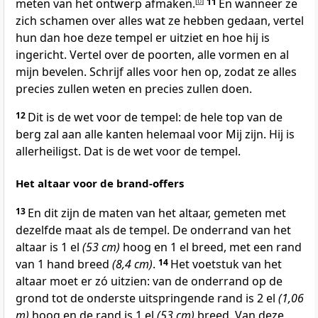
meten van het ontwerp afmaken.
[
b
]
11
En wanneer ze
zich schamen over alles wat ze hebben gedaan, vertel
hun dan hoe deze tempel er uitziet en hoe hij is
ingericht. Vertel over de poorten, alle vormen en al
mijn bevelen. Schrijf alles voor hen op, zodat ze alles
precies zullen weten en precies zullen doen.
12
Dit is de wet voor de tempel: de hele top van de
berg zal aan alle kanten helemaal voor Mij zijn. Hij is
allerheiligst. Dat is de wet voor de tempel.
Het altaar voor de brand-offers
13
En dit zijn de maten van het altaar, gemeten met
dezelfde maat als de tempel. De onderrand van het
altaar is 1 el
(53 cm)
hoog en 1 el breed, met een rand
van 1 hand breed
(8,4 cm)
.
14
Het voetstuk van het
altaar moet er zó uitzien: van de onderrand op de
grond tot de onderste uitspringende rand is 2 el
(1,06
m)
hoog en de rand is 1 el
(53 cm)
breed. Van deze