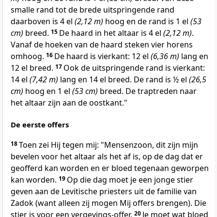
smalle rand tot de brede uitspringende rand
daarboven is 4 el
(2,12 m)
hoog en de rand is 1 el
(53
cm)
breed.
15
De haard in het altaar is 4 el
(2,12 m)
.
Vanaf de hoeken van de haard steken vier horens
omhoog.
16
De haard is vierkant: 12 el
(6,36 m)
lang en
12 el breed.
17
Ook de uitspringende rand is vierkant:
14 el
(7,42 m)
lang en 14 el breed. De rand is ½ el
(26,5
cm)
hoog en 1 el
(53 cm)
breed. De traptreden naar
het altaar zijn aan de oostkant."
De eerste offers
18
Toen zei Hij tegen mij: "Mensenzoon, dit zijn mijn
bevelen voor het altaar als het af is, op de dag dat er
geofferd kan worden en er bloed tegenaan geworpen
kan worden.
19
Op die dag moet je een jonge stier
geven aan de Levitische priesters uit de familie van
Zadok (want alleen zij mogen Mij offers brengen). Die
stier is voor een vergevings-offer.
20
Je moet wat bloed