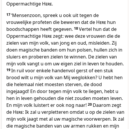
Oppermachtige
Here
.
17
‘Mensenzoon, spreek u ook uit tegen de
vrouwelijke profeten die beweren dat de
Here
hun
boodschappen heeft gegeven.
18
Vertel hun dat de
Oppermachtige
Here
zegt: wee deze vrouwen die de
zielen van mijn volk, van jong en oud, misleiden. Zij
doen magische banden om hun polsen, hullen zich in
sluiers en proberen zielen te winnen. De zielen van
mijn volk vangt u om uw eigen ziel in leven te houden.
19
In ruil voor enkele handenvol gerst of een stuk
brood wilt u mijn volk van Mij weglokken? U hebt hen
die helemaal niet moesten sterven, de dood
ingejaagd! En door tegen mijn volk te liegen, hebt u
hen in leven gehouden die niet zouden moeten leven.
En mijn volk luistert er ook nog naar!
20
Daarom zegt
de
Here
: Ik zal u verpletteren omdat u op de zielen van
mijn volk jaagt met al uw magische voorwerpen. Ik zal
die magische banden van uw armen rukken en mijn