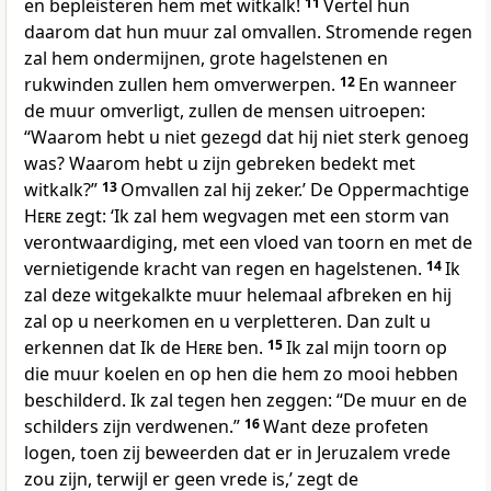
en bepleisteren hem met witkalk!
11
Vertel hun
daarom dat hun muur zal omvallen. Stromende regen
zal hem ondermijnen, grote hagelstenen en
rukwinden zullen hem omverwerpen.
12
En wanneer
de muur omverligt, zullen de mensen uitroepen:
“Waarom hebt u niet gezegd dat hij niet sterk genoeg
was? Waarom hebt u zijn gebreken bedekt met
witkalk?”
13
Omvallen zal hij zeker.’ De Oppermachtige
Here
zegt: ‘Ik zal hem wegvagen met een storm van
verontwaardiging, met een vloed van toorn en met de
vernietigende kracht van regen en hagelstenen.
14
Ik
zal deze witgekalkte muur helemaal afbreken en hij
zal op u neerkomen en u verpletteren. Dan zult u
erkennen dat Ik de
Here
ben.
15
Ik zal mijn toorn op
die muur koelen en op hen die hem zo mooi hebben
beschilderd. Ik zal tegen hen zeggen: “De muur en de
schilders zijn verdwenen.”
16
Want deze profeten
logen, toen zij beweerden dat er in Jeruzalem vrede
zou zijn, terwijl er geen vrede is,’ zegt de