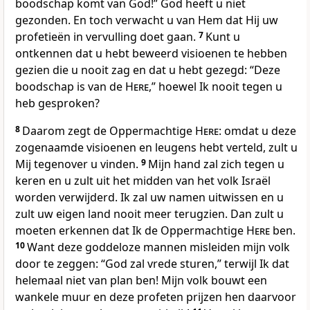
boodschap komt van God!” God heeft u niet
gezonden. En toch verwacht u van Hem dat Hij uw
profetieën in vervulling doet gaan.
7
Kunt u
ontkennen dat u hebt beweerd visioenen te hebben
gezien die u nooit zag en dat u hebt gezegd: “Deze
boodschap is van de
Here
,” hoewel Ik nooit tegen u
heb gesproken?
8
Daarom zegt de Oppermachtige
Here
: omdat u deze
zogenaamde visioenen en leugens hebt verteld, zult u
Mij tegenover u vinden.
9
Mijn hand zal zich tegen u
keren en u zult uit het midden van het volk Israël
worden verwijderd. Ik zal uw namen uitwissen en u
zult uw eigen land nooit meer terugzien. Dan zult u
moeten erkennen dat Ik de Oppermachtige
Here
ben.
10
Want deze goddeloze mannen misleiden mijn volk
door te zeggen: “God zal vrede sturen,” terwijl Ik dat
helemaal niet van plan ben! Mijn volk bouwt een
wankele muur en deze profeten prijzen hen daarvoor