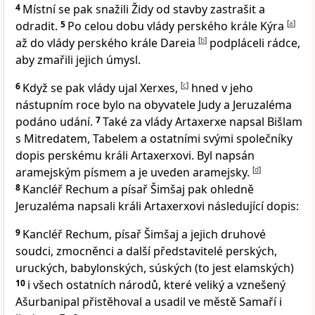
4
Místní se pak snažili Židy od stavby zastrašit a
odradit.
5
Po celou dobu vlády perského krále Kýra
[
a
]
až do vlády perského krále Dareia
[
b
]
podpláceli rádce,
aby zmařili jejich úmysl.
6
Když se pak vlády ujal Xerxes,
[
c
]
hned v jeho
nástupním roce bylo na obyvatele Judy a Jeruzaléma
podáno udání.
7
Také za vlády Artaxerxe napsal Bišlam
s Mitredatem, Tabelem a ostatními svými společníky
dopis perskému králi Artaxerxovi. Byl napsán
aramejským písmem a je uveden aramejsky.
[
d
]
8
Kancléř Rechum a písař Šimšaj pak ohledně
Jeruzaléma napsali králi Artaxerxovi následující dopis:
9
Kancléř Rechum, písař Šimšaj a jejich druhové
soudci, zmocněnci a další představitelé perských,
uruckých, babylonských, súských (to jest elamských)
10
i všech ostatních národů, které veliký a vznešený
Ašurbanipal přistěhoval a usadil ve městě Samaří i