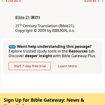
Ezdráš 3
Ezdráš 5
Bible 21
(B21)
st
21
Century Translation (Bible21).
Copyright © 2009 by BIBLION, o.s.
Want help understanding this passage?
PLUS
Explore trusted study tools in the
Resources
tab.
Discover
deeper insight
with Bible Gateway Plus.
Start 7-day free trial
Learn More
Sign Up for Bible Gateway: News &