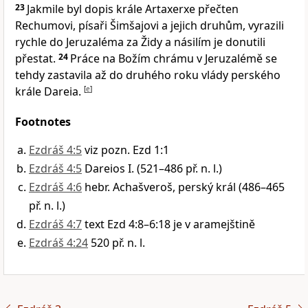
23
Jakmile byl dopis krále Artaxerxe přečten
Rechumovi, písaři Šimšajovi a jejich druhům, vyrazili
rychle do Jeruzaléma za Židy a násilím je donutili
přestat.
24
Práce na Božím chrámu v Jeruzalémě se
tehdy zastavila až do druhého roku vlády perského
krále Dareia.
[
e
]
Footnotes
Ezdráš 4:5
viz pozn. Ezd 1:1
Ezdráš 4:5
Dareios I. (521–486 př. n. l.)
Ezdráš 4:6
hebr. Achašveroš, perský král (486–465
př. n. l.)
Ezdráš 4:7
text Ezd 4:8–6:18 je v aramejštině
Ezdráš 4:24
520 př. n. l.