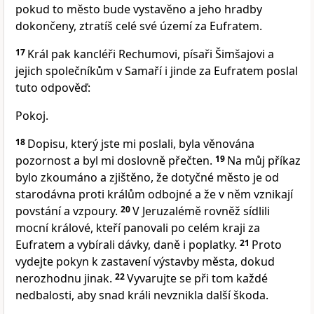
pokud to město bude vystavěno a jeho hradby
dokončeny, ztratíš celé své území za Eufratem.
17
Král pak kancléři Rechumovi, písaři Šimšajovi a
jejich společníkům v Samaří i jinde za Eufratem poslal
tuto odpověď:
Pokoj.
18
Dopisu, který jste mi poslali, byla věnována
pozornost a byl mi doslovně přečten.
19
Na můj příkaz
bylo zkoumáno a zjištěno, že dotyčné město je od
starodávna proti králům odbojné a že v něm vznikají
povstání a vzpoury.
20
V Jeruzalémě rovněž sídlili
mocní králové, kteří panovali po celém kraji za
Eufratem a vybírali dávky, daně i poplatky.
21
Proto
vydejte pokyn k zastavení výstavby města, dokud
nerozhodnu jinak.
22
Vyvarujte se při tom každé
nedbalosti, aby snad králi nevznikla další škoda.