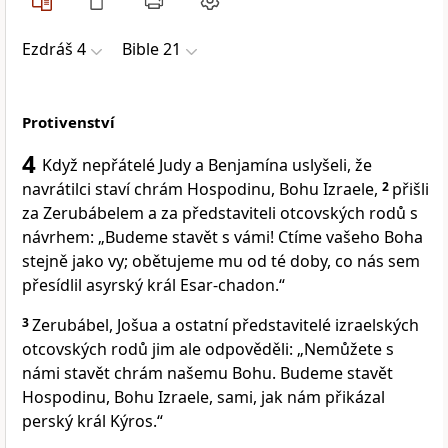
Ezdráš 4
Bible 21
Protivenství
4
Když nepřátelé Judy a Benjamína uslyšeli, že
navrátilci staví chrám Hospodinu, Bohu Izraele,
2
přišli
za Zerubábelem a za představiteli otcovských rodů s
návrhem: „Budeme stavět s vámi! Ctíme vašeho Boha
stejně jako vy; obětujeme mu od té doby, co nás sem
přesídlil asyrský král Esar-chadon.“
3
Zerubábel, Jošua a ostatní představitelé izraelských
otcovských rodů jim ale odpověděli: „Nemůžete s
námi stavět chrám našemu Bohu. Budeme stavět
Hospodinu, Bohu Izraele, sami, jak nám přikázal
perský král Kýros.“