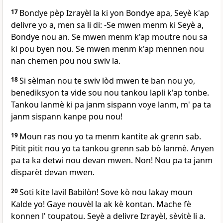
17
Bondye pèp Izrayèl la ki yon Bondye apa, Seyè k'ap
delivre yo a, men sa li di: -Se mwen menm ki Seyè a,
Bondye nou an. Se mwen menm k'ap moutre nou sa
ki pou byen nou. Se mwen menm k'ap mennen nou
nan chemen pou nou swiv la.
18
Si sèlman nou te swiv lòd mwen te ban nou yo,
benediksyon ta vide sou nou tankou lapli k'ap tonbe.
Tankou lanmè ki pa janm sispann voye lanm, m' pa ta
janm sispann kanpe pou nou!
19
Moun ras nou yo ta menm kantite ak grenn sab.
Pitit pitit nou yo ta tankou grenn sab bò lanmè. Anyen
pa ta ka detwi nou devan mwen. Non! Nou pa ta janm
disparèt devan mwen.
20
Soti kite lavil Babilòn! Sove kò nou lakay moun
Kalde yo! Gaye nouvèl la ak kè kontan. Mache fè
konnen l' toupatou. Seyè a delivre Izrayèl, sèvitè li a.