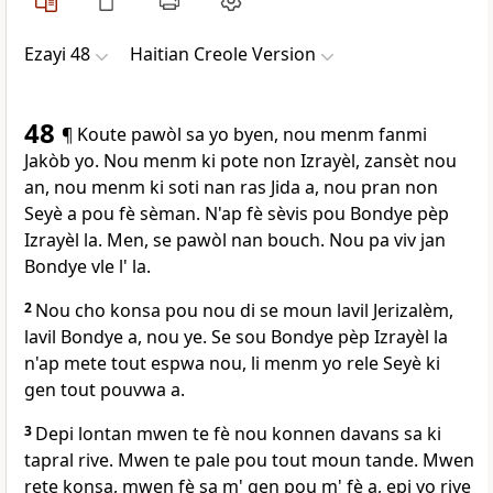
Ezayi 48
Haitian Creole Version
48
¶ Koute pawòl sa yo byen, nou menm fanmi
Jakòb yo. Nou menm ki pote non Izrayèl, zansèt nou
an, nou menm ki soti nan ras Jida a, nou pran non
Seyè a pou fè sèman. N'ap fè sèvis pou Bondye pèp
Izrayèl la. Men, se pawòl nan bouch. Nou pa viv jan
Bondye vle l' la.
2
Nou cho konsa pou nou di se moun lavil Jerizalèm,
lavil Bondye a, nou ye. Se sou Bondye pèp Izrayèl la
n'ap mete tout espwa nou, li menm yo rele Seyè ki
gen tout pouvwa a.
3
Depi lontan mwen te fè nou konnen davans sa ki
tapral rive. Mwen te pale pou tout moun tande. Mwen
rete konsa, mwen fè sa m' gen pou m' fè a, epi yo rive