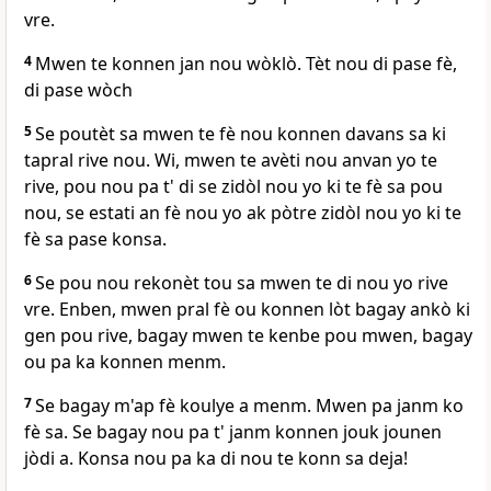
vre.
4
Mwen te konnen jan nou wòklò. Tèt nou di pase fè,
di pase wòch
5
Se poutèt sa mwen te fè nou konnen davans sa ki
tapral rive nou. Wi, mwen te avèti nou anvan yo te
rive, pou nou pa t' di se zidòl nou yo ki te fè sa pou
nou, se estati an fè nou yo ak pòtre zidòl nou yo ki te
fè sa pase konsa.
6
Se pou nou rekonèt tou sa mwen te di nou yo rive
vre. Enben, mwen pral fè ou konnen lòt bagay ankò ki
gen pou rive, bagay mwen te kenbe pou mwen, bagay
ou pa ka konnen menm.
7
Se bagay m'ap fè koulye a menm. Mwen pa janm ko
fè sa. Se bagay nou pa t' janm konnen jouk jounen
jòdi a. Konsa nou pa ka di nou te konn sa deja!