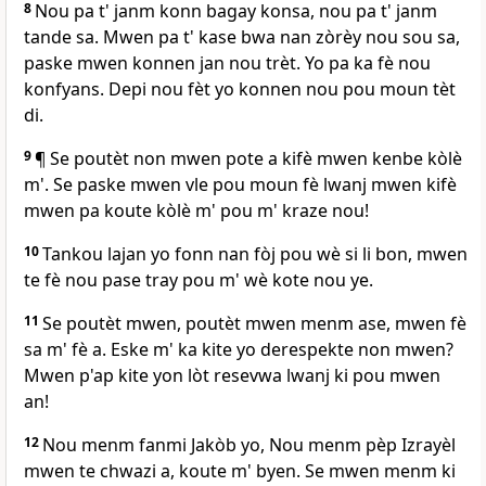
8
Nou pa t' janm konn bagay konsa, nou pa t' janm
tande sa. Mwen pa t' kase bwa nan zòrèy nou sou sa,
paske mwen konnen jan nou trèt. Yo pa ka fè nou
konfyans. Depi nou fèt yo konnen nou pou moun tèt
di.
9
¶ Se poutèt non mwen pote a kifè mwen kenbe kòlè
m'. Se paske mwen vle pou moun fè lwanj mwen kifè
mwen pa koute kòlè m' pou m' kraze nou!
10
Tankou lajan yo fonn nan fòj pou wè si li bon, mwen
te fè nou pase tray pou m' wè kote nou ye.
11
Se poutèt mwen, poutèt mwen menm ase, mwen fè
sa m' fè a. Eske m' ka kite yo derespekte non mwen?
Mwen p'ap kite yon lòt resevwa lwanj ki pou mwen
an!
12
Nou menm fanmi Jakòb yo, Nou menm pèp Izrayèl
mwen te chwazi a, koute m' byen. Se mwen menm ki