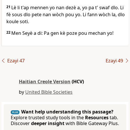
21
Lè li t'ap mennen yo nan dezè a, yo pa t' swaf dlo. Li
fè sous dlo pete nan wòch pou yo. Li fann wòch la, dlo
koule soti.
22
Men Seyè a di: Pa gen kè poze pou mechan yo!
Ezayi 47
Ezayi 49
Haitian Creole Version
(HCV)
by
United Bible Societies
Want help understanding this passage?
PLUS
Explore trusted study tools in the
Resources
tab.
Discover
deeper insight
with Bible Gateway Plus.