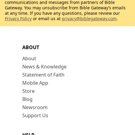
communications and messages from partners of Bible
Gateway. You may unsubscribe from Bible Gateway’s emails
at any time. If you have any questions, please review our
Privacy Policy
or email us at
privacy@biblegateway.com
.
ABOUT
About
News & Knowledge
Statement of Faith
Mobile App
Store
Blog
Newsroom
Support Us