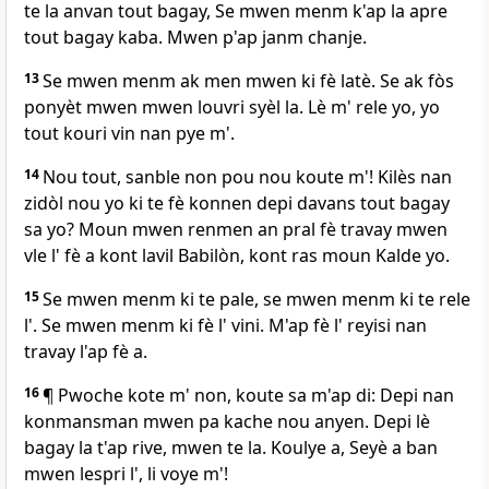
te la anvan tout bagay, Se mwen menm k'ap la apre
tout bagay kaba. Mwen p'ap janm chanje.
13
Se mwen menm ak men mwen ki fè latè. Se ak fòs
ponyèt mwen mwen louvri syèl la. Lè m' rele yo, yo
tout kouri vin nan pye m'.
14
Nou tout, sanble non pou nou koute m'! Kilès nan
zidòl nou yo ki te fè konnen depi davans tout bagay
sa yo? Moun mwen renmen an pral fè travay mwen
vle l' fè a kont lavil Babilòn, kont ras moun Kalde yo.
15
Se mwen menm ki te pale, se mwen menm ki te rele
l'. Se mwen menm ki fè l' vini. M'ap fè l' reyisi nan
travay l'ap fè a.
16
¶ Pwoche kote m' non, koute sa m'ap di: Depi nan
konmansman mwen pa kache nou anyen. Depi lè
bagay la t'ap rive, mwen te la. Koulye a, Seyè a ban
mwen lespri l', li voye m'!