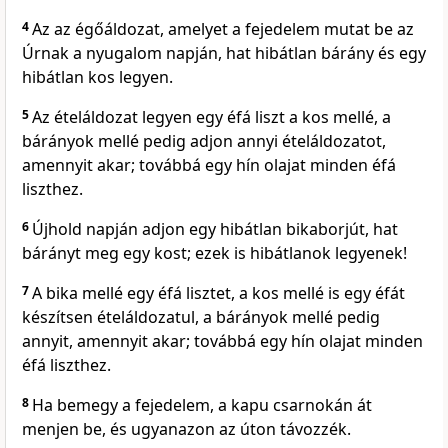
4
Az az égőáldozat, amelyet a fejedelem mutat be az
Úrnak a nyugalom napján, hat hibátlan bárány és egy
hibátlan kos legyen.
5
Az ételáldozat legyen egy éfá liszt a kos mellé, a
bárányok mellé pedig adjon annyi ételáldozatot,
amennyit akar; továbbá egy hín olajat minden éfá
liszthez.
6
Újhold napján adjon egy hibátlan bikaborjút, hat
bárányt meg egy kost; ezek is hibátlanok legyenek!
7
A bika mellé egy éfá lisztet, a kos mellé is egy éfát
készítsen ételáldozatul, a bárányok mellé pedig
annyit, amennyit akar; továbbá egy hín olajat minden
éfá liszthez.
8
Ha bemegy a fejedelem, a kapu csarnokán át
menjen be, és ugyanazon az úton távozzék.