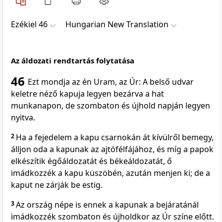
Ezékiel 46
Hungarian New Translation
Az áldozati rendtartás folytatása
46
Ezt mondja az én Uram, az Úr: A belső udvar
keletre néző kapuja legyen bezárva a hat
munkanapon, de szombaton és újhold napján legyen
nyitva.
2
Ha a fejedelem a kapu csarnokán át kívülről bemegy,
álljon oda a kapunak az ajtófélfájához, és míg a papok
elkészítik égőáldozatát és békeáldozatát, ő
imádkozzék a kapu küszöbén, azután menjen ki; de a
kaput ne zárják be estig.
3
Az ország népe is ennek a kapunak a bejáratánál
imádkozzék szombaton és újholdkor az Úr színe előtt.