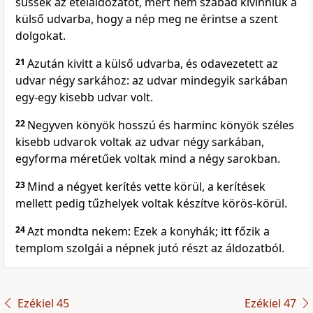
süssék az ételáldozatot, mert nem szabad kivinniük a
külső udvarba, hogy a nép meg ne érintse a szent
dolgokat.
21
Azután kivitt a külső udvarba, és odavezetett az
udvar négy sarkához: az udvar mindegyik sarkában
egy-egy kisebb udvar volt.
22
Negyven könyök hosszú és harminc könyök széles
kisebb udvarok voltak az udvar négy sarkában,
egyforma méretűek voltak mind a négy sarokban.
23
Mind a négyet kerítés vette körül, a kerítések
mellett pedig tűzhelyek voltak készítve körös-körül.
24
Azt mondta nekem: Ezek a konyhák; itt főzik a
templom szolgái a népnek jutó részt az áldozatból.
Ezékiel 45
Ezékiel 47