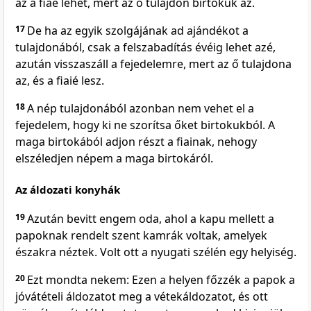
az a fiáé lehet, mert az ő tulajdon birtokuk az.
17
De ha az egyik szolgájának ad ajándékot a
tulajdonából, csak a felszabadítás évéig lehet azé,
azután visszaszáll a fejedelemre, mert az ő tulajdona
az, és a fiaié lesz.
18
A nép tulajdonából azonban nem vehet el a
fejedelem, hogy ki ne szorítsa őket birtokukból. A
maga birtokából adjon részt a fiainak, nehogy
elszéledjen népem a maga birtokáról.
Az áldozati konyhák
19
Azután bevitt engem oda, ahol a kapu mellett a
papoknak rendelt szent kamrák voltak, amelyek
északra néztek. Volt ott a nyugati szélén egy helyiség.
20
Ezt mondta nekem: Ezen a helyen főzzék a papok a
jóvátételi áldozatot meg a vétekáldozatot, és ott