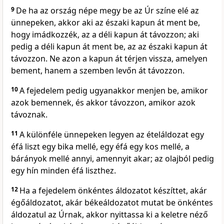
9
De ha az ország népe megy be az Úr színe elé az
ünnepeken, akkor aki az északi kapun át ment be,
hogy imádkozzék, az a déli kapun át távozzon; aki
pedig a déli kapun át ment be, az az északi kapun át
távozzon. Ne azon a kapun át térjen vissza, amelyen
bement, hanem a szemben levőn át távozzon.
10
A fejedelem pedig ugyanakkor menjen be, amikor
azok bemennek, és akkor távozzon, amikor azok
távoznak.
11
A különféle ünnepeken legyen az ételáldozat egy
éfá liszt egy bika mellé, egy éfá egy kos mellé, a
bárányok mellé annyi, amennyit akar; az olajból pedig
egy hín minden éfá liszthez.
12
Ha a fejedelem önkéntes áldozatot készíttet, akár
égőáldozatot, akár békeáldozatot mutat be önkéntes
áldozatul az Úrnak, akkor nyittassa ki a keletre néző