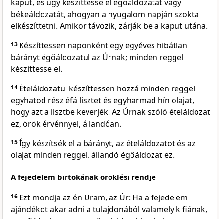
kaput, és úgy készíttesse el égőáldozatát vagy
békeáldozatát, ahogyan a nyugalom napján szokta
elkészíttetni. Amikor távozik, zárják be a kaput utána.
13
Készíttessen naponként egy egyéves hibátlan
bárányt égőáldozatul az Úrnak; minden reggel
készíttesse el.
14
Ételáldozatul készíttessen hozzá minden reggel
egyhatod rész éfá lisztet és egyharmad hín olajat,
hogy azt a lisztbe keverjék. Az Úrnak szóló ételáldozat
ez, örök érvénnyel, állandóan.
15
Így készítsék el a bárányt, az ételáldozatot és az
olajat minden reggel, állandó égőáldozat ez.
A fejedelem birtokának öröklési rendje
16
Ezt mondja az én Uram, az Úr: Ha a fejedelem
ajándékot akar adni a tulajdonából valamelyik fiának,