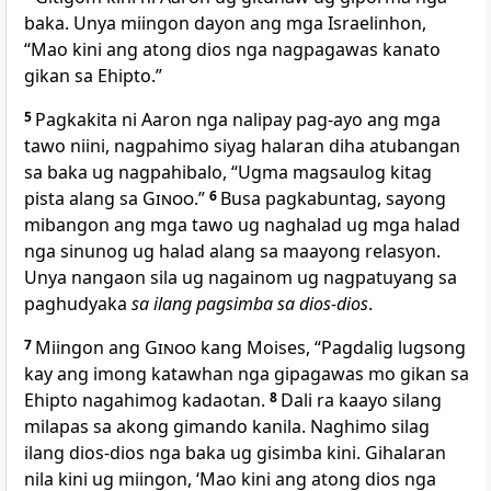
baka. Unya miingon dayon ang mga Israelinhon,
“Mao kini ang atong dios nga nagpagawas kanato
gikan sa Ehipto.”
5
Pagkakita ni Aaron nga nalipay pag-ayo ang mga
tawo niini, nagpahimo siyag halaran diha atubangan
sa baka ug nagpahibalo, “Ugma magsaulog kitag
pista alang sa
Ginoo
.”
6
Busa pagkabuntag, sayong
mibangon ang mga tawo ug naghalad ug mga halad
nga sinunog ug halad alang sa maayong relasyon.
Unya nangaon sila ug nagainom ug nagpatuyang sa
paghudyaka
sa ilang pagsimba sa dios-dios
.
7
Miingon ang
Ginoo
kang Moises, “Pagdalig lugsong
kay ang imong katawhan nga gipagawas mo gikan sa
Ehipto nagahimog kadaotan.
8
Dali ra kaayo silang
milapas sa akong gimando kanila. Naghimo silag
ilang dios-dios nga baka ug gisimba kini. Gihalaran
nila kini ug miingon, ‘Mao kini ang atong dios nga