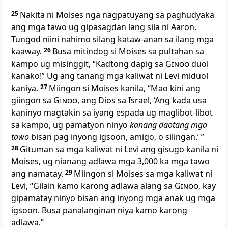
25
Nakita ni Moises nga nagpatuyang sa paghudyaka
ang mga tawo ug gipasagdan lang sila ni Aaron.
Tungod niini nahimo silang kataw-anan sa ilang mga
kaaway.
26
Busa mitindog si Moises sa pultahan sa
kampo ug misinggit, “Kadtong dapig sa
Ginoo
duol
kanako!” Ug ang tanang mga kaliwat ni Levi miduol
kaniya.
27
Miingon si Moises kanila, “Mao kini ang
giingon sa
Ginoo
, ang Dios sa Israel, ‘Ang kada usa
kaninyo magtakin sa iyang espada ug maglibot-libot
sa kampo, ug pamatyon ninyo
kanang daotang mga
tawo
bisan pag inyong igsoon, amigo, o silingan.’ ”
28
Gituman sa mga kaliwat ni Levi ang gisugo kanila ni
Moises, ug nianang adlawa mga 3,000 ka mga tawo
ang namatay.
29
Miingon si Moises sa mga kaliwat ni
Levi, “Gilain kamo karong adlawa alang sa
Ginoo
, kay
gipamatay ninyo bisan ang inyong mga anak ug mga
igsoon. Busa panalanginan niya kamo karong
adlawa.”