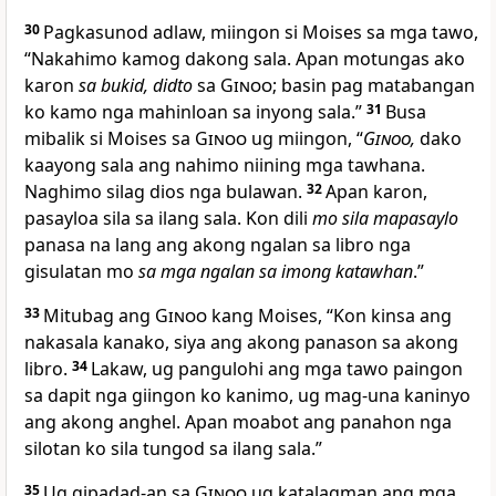
30
Pagkasunod adlaw, miingon si Moises sa mga tawo,
“Nakahimo kamog dakong sala. Apan motungas ako
karon
sa bukid, didto
sa
Ginoo
; basin pag matabangan
ko kamo nga mahinloan sa inyong sala.”
31
Busa
mibalik si Moises sa
Ginoo
ug miingon, “
Ginoo
,
dako
kaayong sala ang nahimo niining mga tawhana.
Naghimo silag dios nga bulawan.
32
Apan karon,
pasayloa sila sa ilang sala. Kon dili
mo sila mapasaylo
panasa na lang ang akong ngalan sa libro nga
gisulatan mo
sa mga ngalan sa imong katawhan
.”
33
Mitubag ang
Ginoo
kang Moises, “Kon kinsa ang
nakasala kanako, siya ang akong panason sa akong
libro.
34
Lakaw, ug pangulohi ang mga tawo paingon
sa dapit nga giingon ko kanimo, ug mag-una kaninyo
ang akong anghel. Apan moabot ang panahon nga
silotan ko sila tungod sa ilang sala.”
35
Ug gipadad-an sa
Ginoo
ug katalagman ang mga