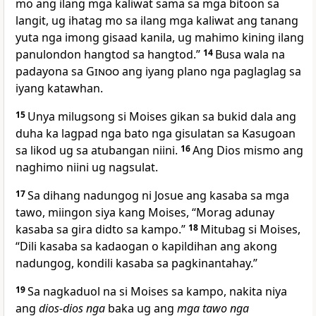
mo ang ilang mga kaliwat sama sa mga bitoon sa
langit, ug ihatag mo sa ilang mga kaliwat ang tanang
yuta nga imong gisaad kanila, ug mahimo kining ilang
panulondon hangtod sa hangtod.”
14
Busa wala na
padayona sa
Ginoo
ang iyang plano nga paglaglag sa
iyang katawhan.
15
Unya milugsong si Moises gikan sa bukid dala ang
duha ka lagpad nga bato nga gisulatan sa Kasugoan
sa likod ug sa atubangan niini.
16
Ang Dios mismo ang
naghimo niini ug nagsulat.
17
Sa dihang nadungog ni Josue ang kasaba sa mga
tawo, miingon siya kang Moises, “Morag adunay
kasaba sa gira didto sa kampo.”
18
Mitubag si Moises,
“Dili kasaba sa kadaogan o kapildihan ang akong
nadungog, kondili kasaba sa pagkinantahay.”
19
Sa nagkaduol na si Moises sa kampo, nakita niya
ang
dios-dios nga
baka ug ang
mga tawo nga