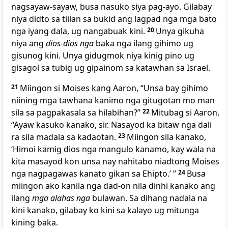
nagsayaw-sayaw, busa nasuko siya pag-ayo. Gilabay
niya didto sa tiilan sa bukid ang lagpad nga mga bato
nga iyang dala, ug nangabuak kini.
20
Unya gikuha
niya ang
dios-dios nga
baka nga ilang gihimo ug
gisunog kini. Unya gidugmok niya kinig pino ug
gisagol sa tubig ug gipainom sa katawhan sa Israel.
21
Miingon si Moises kang Aaron, “Unsa bay gihimo
niining mga tawhana kanimo nga gitugotan mo man
sila sa pagpakasala sa hilabihan?”
22
Mitubag si Aaron,
“Ayaw kasuko kanako, sir. Nasayod ka bitaw nga dali
ra sila madala sa kadaotan.
23
Miingon sila kanako,
‘Himoi kamig dios nga mangulo kanamo, kay wala na
kita masayod kon unsa nay nahitabo niadtong Moises
nga nagpagawas kanato gikan sa Ehipto.’ ”
24
Busa
miingon ako kanila nga dad-on nila dinhi kanako ang
ilang
mga alahas nga
bulawan. Sa dihang nadala na
kini kanako, gilabay ko kini sa kalayo ug mitunga
kining baka.