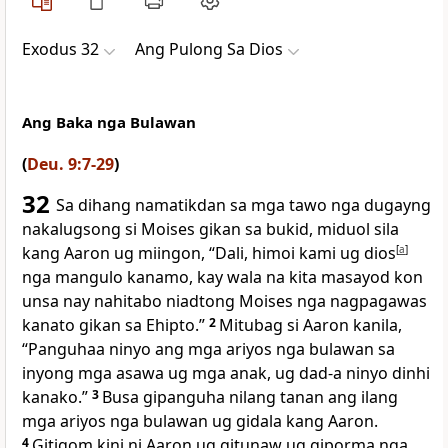
Exodus 32
Ang Pulong Sa Dios
Ang Baka nga Bulawan
(
Deu. 9:7-29
)
32
Sa dihang namatikdan sa mga tawo nga dugayng
nakalugsong si Moises gikan sa bukid, miduol sila
kang Aaron ug miingon, “Dali, himoi kami ug dios
[
a
]
nga mangulo kanamo, kay wala na kita masayod kon
unsa nay nahitabo niadtong Moises nga nagpagawas
kanato gikan sa Ehipto.”
2
Mitubag si Aaron kanila,
“Panguhaa ninyo ang mga ariyos nga bulawan sa
inyong mga asawa ug mga anak, ug dad-a ninyo dinhi
kanako.”
3
Busa gipanguha nilang tanan ang ilang
mga ariyos nga bulawan ug gidala kang Aaron.
4
Gitigom kini ni Aaron ug gitunaw ug giporma nga