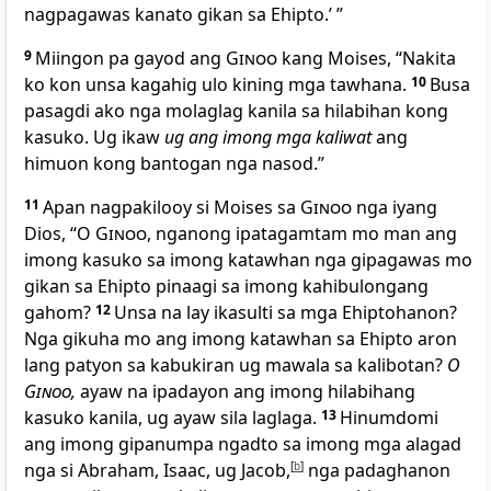
nagpagawas kanato gikan sa Ehipto.’ ”
9
Miingon pa gayod ang
Ginoo
kang Moises, “Nakita
ko kon unsa kagahig ulo kining mga tawhana.
10
Busa
pasagdi ako nga molaglag kanila sa hilabihan kong
kasuko. Ug ikaw
ug ang imong mga kaliwat
ang
himuon kong bantogan nga nasod.”
11
Apan nagpakilooy si Moises sa
Ginoo
nga iyang
Dios, “O
Ginoo
, nganong ipatagamtam mo man ang
imong kasuko sa imong katawhan nga gipagawas mo
gikan sa Ehipto pinaagi sa imong kahibulongang
gahom?
12
Unsa na lay ikasulti sa mga Ehiptohanon?
Nga gikuha mo ang imong katawhan sa Ehipto aron
lang patyon sa kabukiran ug mawala sa kalibotan?
O
Ginoo
,
ayaw na ipadayon ang imong hilabihang
kasuko kanila, ug ayaw sila laglaga.
13
Hinumdomi
ang imong gipanumpa ngadto sa imong mga alagad
nga si Abraham, Isaac, ug Jacob,
[
b
]
nga padaghanon