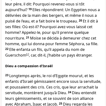
leur père, il dit: Pourquoi revenez-vous si tôt
aujourd’hui?
19
Elles répondirent: Un Egyptien nous a
délivrées de la main des bergers, et même il nous a
puisé de l’eau, et a fait boire le troupeau.
20
Et il dit à
ses filles: Où est-il? Pourquoi avez-vous laissé cet
homme? Appelez-le, pour qu’il prenne quelque
nourriture.
21
Moïse se décida à demeurer chez cet
homme, qui lui donna pour femme Séphora, sa fille.
22
Elle enfanta un fils, qu’il appela du nom de
Guerschom
[
c
]
, car, dit-il, j’habite un pays étranger.
Dieu a compassion d’Israël
23
Longtemps après, le roi d’Egypte mourut, et les
enfants d’Israël gémissaient encore sous la servitude,
et poussaient des cris. Ces cris, que leur arrachait la
servitude, montèrent jusqu’à Dieu.
24
Dieu entendit
leurs gémissements, et se souvint de son alliance
avec Abraham, Isaac et Jacob.
25
Dieu regarda les