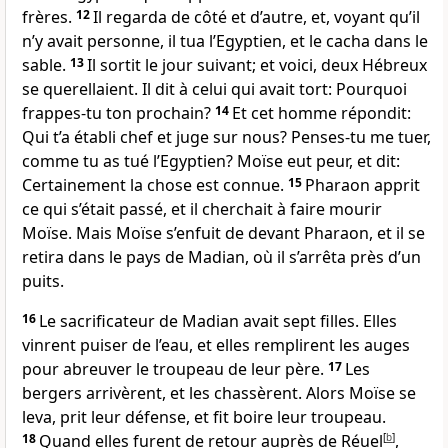
frères.
12
Il regarda de côté et d’autre, et, voyant qu’il
n’y avait personne, il tua l’Egyptien, et le cacha dans le
sable.
13
Il sortit le jour suivant; et voici, deux Hébreux
se querellaient. Il dit à celui qui avait tort: Pourquoi
frappes-tu ton prochain?
14
Et cet homme répondit:
Qui t’a établi chef et juge sur nous? Penses-tu me tuer,
comme tu as tué l’Egyptien? Moïse eut peur, et dit:
Certainement la chose est connue.
15
Pharaon apprit
ce qui s’était passé, et il cherchait à faire mourir
Moïse. Mais Moïse s’enfuit de devant Pharaon, et il se
retira dans le pays de Madian, où il s’arrêta près d’un
puits.
16
Le sacrificateur de Madian avait sept filles. Elles
vinrent puiser de l’eau, et elles remplirent les auges
pour abreuver le troupeau de leur père.
17
Les
bergers arrivèrent, et les chassèrent. Alors Moïse se
leva, prit leur défense, et fit boire leur troupeau.
18
Quand elles furent de retour auprès de Réuel
[
b
]
,