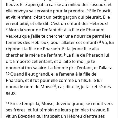
fleuve. Elle aperçut la caisse au milieu des roseaux, et
elle envoya sa servante pour la prendre.
6
Elle l’ouvrit,
et vit l’enfant: c’était un petit garçon qui pleurait. Elle
en eut pitié, et elle dit: C’est un enfant des Hébreux!
7
Alors la sœur de l’enfant dit à la fille de Pharaon:
Veux-tu que j’aille te chercher une nourrice parmi les
femmes des Hébreux, pour allaiter cet enfant?
8
Va, lui
répondit la fille de Pharaon. Et la jeune fille alla
chercher la mère de l’enfant.
9
La fille de Pharaon lui
dit: Emporte cet enfant, et allaite-le-moi; je te
donnerai ton salaire. La femme prit l’enfant, et l’allaita.
10
Quand il eut grandi, elle l’amena à la fille de
Pharaon, et il fut pour elle comme un fils. Elle lui
donna le nom de Moïse
[
a
]
, car, dit-elle, je l’ai retiré des
eaux.
11
En ce temps-là, Moïse, devenu grand, se rendit vers
ses frères, et fut témoin de leurs pénibles travaux. Il
vit un Egyptien qui frappait un Hébreu d’entre ses