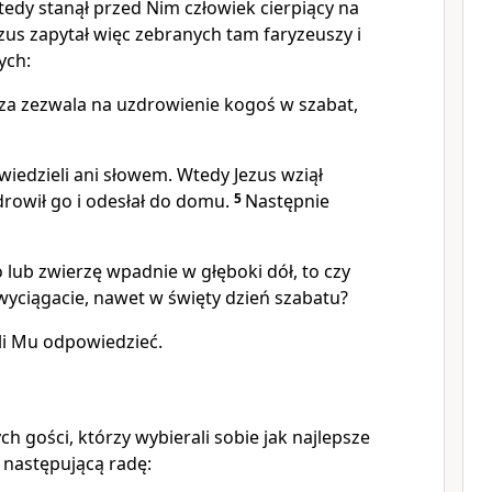
edy stanął przed Nim człowiek cierpiący na
zus zapytał więc zebranych tam faryzeuszy i
ych:
a zezwala na uzdrowienie kogoś w szabat,
wiedzieli ani słowem. Wtedy Jezus wziął
drowił go i odesłał do domu.
5
Następnie
 lub zwierzę wpadnie w głęboki dół, to czy
wyciągacie, nawet w święty dzień szabatu?
ili Mu odpowiedzieć.
h gości, którzy wybierali sobie jak najlepsze
m następującą radę: