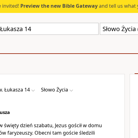
 invited!
Preview the new Bible Gateway
and tell us what 
Słowo Życia 
. Łukasza 14
Słowo Życia
usza
 święty dzień szabatu, Jezus gościł w domu
w faryzeuszy. Obecni tam goście śledzili