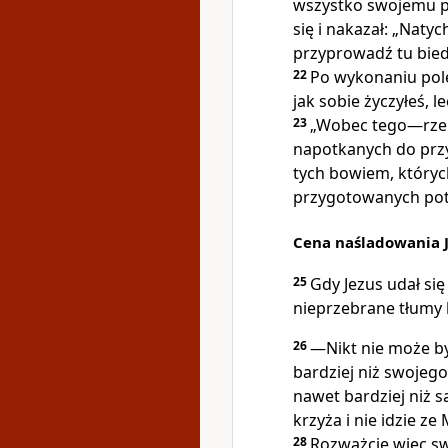
wszystko swojemu pa
się i nakazał: „Natyc
przyprowadź tu bied
22
Po wykonaniu polec
jak sobie życzyłeś, 
23
„Wobec tego—rzek
napotkanych do przy
tych bowiem, których
przygotowanych pot
Cena naśladowania 
25
Gdy Jezus udał się
nieprzebrane tłumy l
26
—Nikt nie może by
bardziej niż swojego 
nawet bardziej niż 
krzyża i nie idzie z
28
Rozważcie więc sw