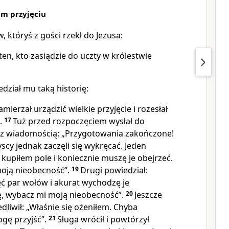
im przyjęciu
w, któryś z gości rzekł do Jezusa:
en, kto zasiądzie do uczty w królestwie
dział mu taką historię:
ierzał urządzić wielkie przyjęcie i rozesłał
.
17
Tuż przed rozpoczęciem wysłał do
 z wiadomością: „Przygotowania zakończone!
scy jednak zaczęli się wykręcać. Jeden
 kupiłem pole i koniecznie muszę je obejrzeć.
moją nieobecność”.
19
Drugi powiedział:
ęć par wołów i akurat wychodzę je
, wybacz mi moją nieobecność”.
20
Jeszcze
edliwił: „Właśnie się ożeniłem. Chyba
ogę przyjść”.
21
Sługa wrócił i powtórzył