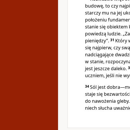
budowę, to czy najpi
starczy mu na jej u
położeniu fundamen
stanie się obiektem 
powiedzą ludzie. „Za
pieniędzy”.
31
Który 
się najpierw, czy sw
nadciągające dwadzi
w stanie, rozpoczyn
jest jeszcze daleko.
uczniem, jeśli nie w
34
Sól jest dobra—mów
staje się bezwartoś
do nawożenia gleby. 
niech słucha uważni