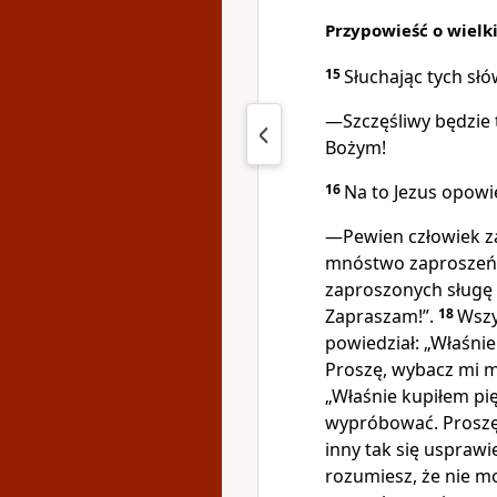
Przypowieść o wielk
15
Słuchając tych słó
—Szczęśliwy będzie t
Bożym!
16
Na to Jezus opowie
—Pewien człowiek zam
mnóstwo zaproszeń
zaproszonych sługę
Zapraszam!”.
18
Wszy
powiedział: „Właśnie
Proszę, wybacz mi 
„Właśnie kupiłem pi
wypróbować. Proszę
inny tak się usprawi
rozumiesz, że nie m