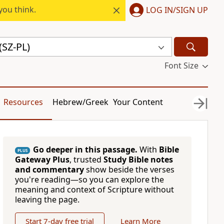
you think.
LOG IN/SIGN UP
(SZ-PL)
Font Size
Resources
Hebrew/Greek
Your Content
Go deeper in this passage.
With
Bible
PLUS
Gateway Plus
, trusted
Study Bible notes
and commentary
show beside the verses
you're reading—so you can explore the
meaning and context of Scripture without
leaving the page.
Start 7-day free trial
Learn More