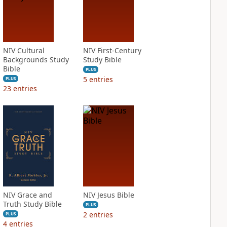
NIV Cultural
NIV First-Century
Backgrounds Study
Study Bible
Bible
PLUS
5
entries
PLUS
23
entries
NIV Grace and
NIV Jesus Bible
Truth Study Bible
PLUS
2
entries
PLUS
4
entries