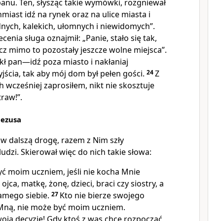
nu. Ten, słysząc takie wymówki, rozgniewał
hmiast idź na rynek oraz na ulice miasta i
nych, kalekich, ułomnych i niewidomych”.
enia sługa oznajmił: „Panie, stało się tak,
lecz mimo to pozostały jeszcze wolne miejsca”.
ł pan—idź poza miasto i nakłaniaj
jścia, tak aby mój dom był pełen gości.
24
Z
 wcześniej zaprosiłem, nikt nie skosztuje
raw!”.
Jezusa
 w dalszą drogę, razem z Nim szły
udzi. Skierował więc do nich takie słowa:
ć moim uczniem, jeśli nie kocha Mnie
ojca, matkę, żonę, dzieci, braci czy siostry, a
samego siebie.
27
Kto nie bierze swojego
e Mną, nie może być moim uczniem.
oją decyzję! Gdy ktoś z was chce rozpocząć