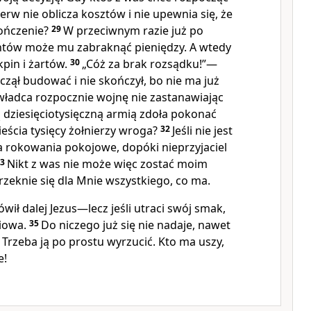
erw nie oblicza kosztów i nie upewnia się, że
kończenie?
29
W przeciwnym razie już po
tów może mu zabraknąć pieniędzy. A wtedy
kpin i żartów.
30
„Cóż za brak rozsądku!”—
czął budować i nie skończył, bo nie ma już
władca rozpocznie wojnę nie zastanawiając
ą dziesięciotysięczną armią zdoła pokonać
eścia tysięcy żołnierzy wroga?
32
Jeśli nie jest
a rokowania pokojowe, dopóki nieprzyjaciel
33
Nikt z was nie może więc zostać moim
yrzeknie się dla Mnie wszystkiego, co ma.
ił dalej Jezus—lecz jeśli utraci swój smak,
ciowa.
35
Do niczego już się nie nadaje, nawet
Trzeba ją po prostu wyrzucić. Kto ma uszy,
e!