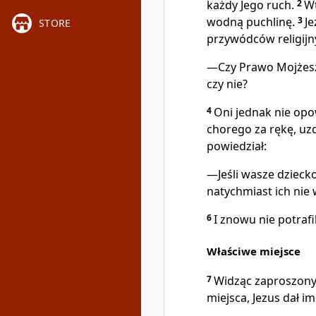
każdy Jego ruch.
2
Wt
wodną puchlinę.
3
Je
STORE
przywódców religijn
—Czy Prawo Mojżesz
czy nie?
4
Oni jednak nie opo
chorego za rękę, uz
powiedział:
—Jeśli wasze dziecko
natychmiast ich nie 
6
I znowu nie potraf
Właściwe miejsce
7
Widząc zaproszonyc
miejsca, Jezus dał i