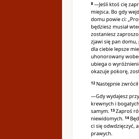
8
—Jeśli ktoś cię zap
miejsca. Bo gdy wejd
domu powie ci: „Pro
będziesz musiał wte
zostaniesz zaproszon
zjawi się pan domu, 
dla ciebie lepsze mi
uhonorowany wobec 
ubiega o wyróżnienie
okazuje pokorę, zos
12
Następnie zwrócił
—Gdy wydajesz przyję
krewnych i bogatych
samym.
13
Zaproś ró
niewidomych.
14
Będ
ci się odwdzięczyć,
prawych.