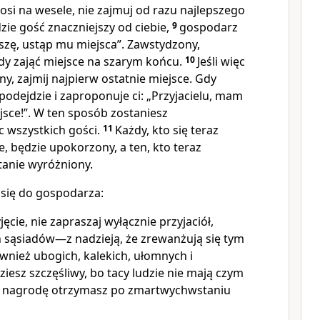
rosi na wesele, nie zajmuj od razu najlepszego
zie gość znaczniejszy od ciebie,
9
gospodarz
szę, ustąp mu miejsca”. Zawstydzony,
dy zająć miejsce na szarym końcu.
10
Jeśli więc
y, zajmij najpierw ostatnie miejsce. Gdy
podejdzie i zaproponuje ci: „Przyjacielu, mam
ejsce!”. W ten sposób zostaniesz
wszystkich gości.
11
Każdy, kto się teraz
, będzie upokorzony, a ten, kto teraz
tanie wyróżniony.
 się do gospodarza:
cie, nie zapraszaj wyłącznie przyjaciół,
 sąsiadów—z nadzieją, że zrewanżują się tym
wnież ubogich, kalekich, ułomnych i
ziesz szczęśliwy, bo tacy ludzie nie mają czym
 a nagrodę otrzymasz po zmartwychwstaniu