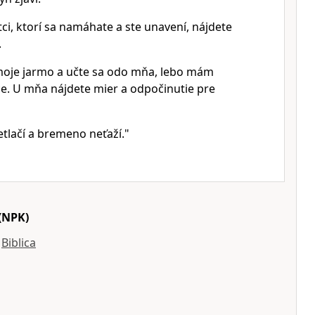
ci, ktorí sa namáhate a ste unavení, nájdete
.
moje jarmo a učte sa odo mňa, lebo mám
ce. U mňa nájdete mier a odpočinutie pre
tlačí a bremeno neťaží."
(NPK)
y
Biblica