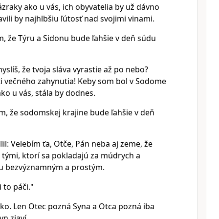
ázraky ako u vás, ich obyvatelia by už dávno
avili by najhlbšiu ľútosť nad svojimi vinami.
, že Týru a Sidonu bude ľahšie v deň súdu
yslíš, že tvoja sláva vyrastie až po nebo?
sti večného zahynutia! Keby som bol v Sodome
ako u vás, stála by dodnes.
, že sodomskej krajine bude ľahšie v deň
lil: Velebím ťa, Otče, Pán neba aj zeme, že
 tými, ktorí sa pokladajú za múdrych a
 ju bezvýznamným a prostým.
 to páči."
etko. Len Otec pozná Syna a Otca pozná iba
yn zjaví.