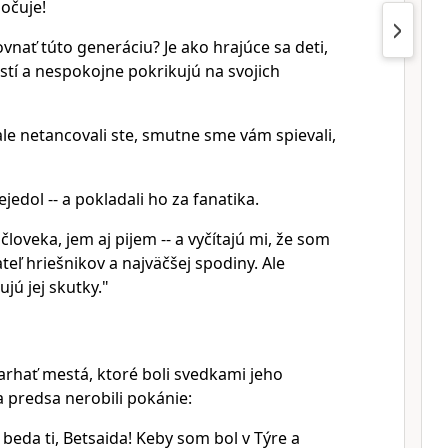
očuje!
nať túto generáciu? Je ako hrajúce sa deti,
stí a nespokojne pokrikujú na svojich
le netancovali ste, smutne sme vám spievali,
nejedol -- a pokladali ho za fanatika.
 človeka, jem aj pijem -- a vyčítajú mi, že som
iateľ hriešnikov a najväčšej spodiny. Ale
jú jej skutky."
karhať mestá, ktoré boli svedkami jeho
 predsa nerobili pokánie:
 beda ti, Betsaida! Keby som bol v Týre a