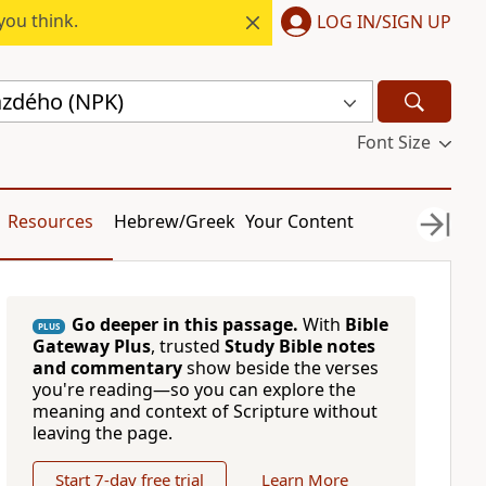
you think.
LOG IN/SIGN UP
azdého (NPK)
Font Size
Resources
Hebrew/Greek
Your Content
Go deeper in this passage.
With
Bible
PLUS
Gateway Plus
, trusted
Study Bible notes
and commentary
show beside the verses
you're reading—so you can explore the
meaning and context of Scripture without
leaving the page.
Start 7-day free trial
Learn More