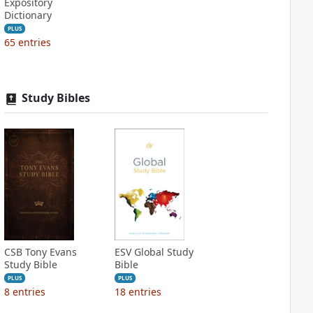
Expository
Dictionary
PLUS
65
entries
Study Bibles
CSB Tony Evans
ESV Global Study
Study Bible
Bible
PLUS
PLUS
8
entries
18
entries