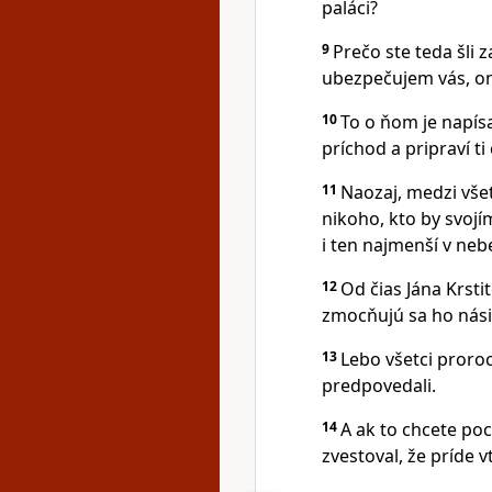
paláci?
9
Prečo ste teda šli 
ubezpečujem vás, on 
10
To o ňom je napísa
príchod a pripraví t
11
Naozaj, medzi všet
nikoho, kto by svojí
i ten najmenší v neb
12
Od čias Jána Krsti
zmocňujú sa ho násil
13
Lebo všetci proroc
predpovedali.
14
A ak to chcete poc
zvestoval, že príde v