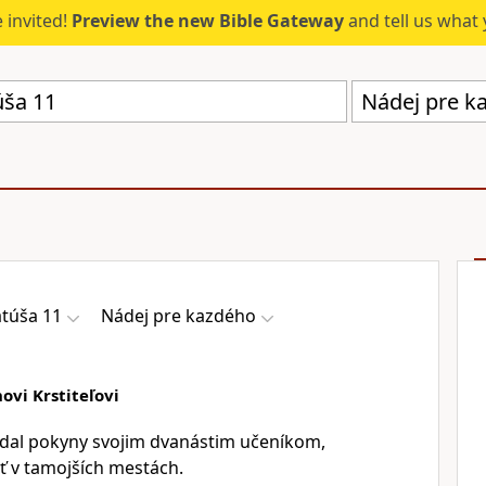
 invited!
Preview the new Bible Gateway
and tell us what 
Nádej pre k
túša 11
Nádej pre kazdého
ovi Krstiteľovi
zdal pokyny svojim dvanástim učeníkom,
ať v tamojších mestách.