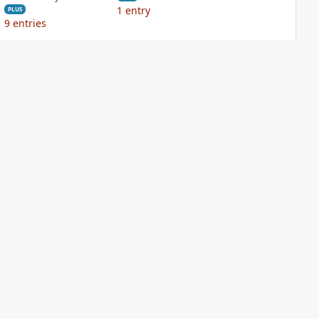
1
entry
PLUS
9
entries
NIV Quest Study
NIV Storyline Bible
Bible Notes
PLUS
1
entry
PLUS
9
entries
Sign Up for Bible Gateway: News