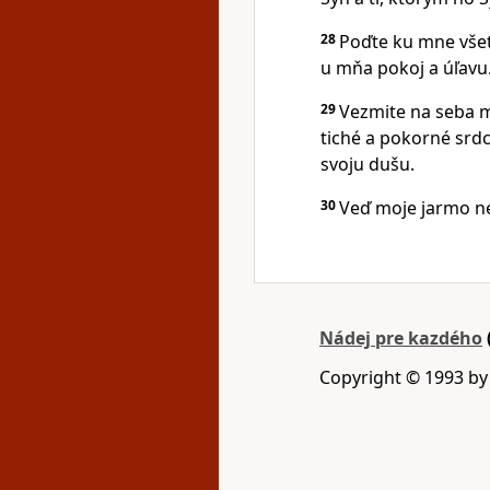
28
Poďte ku mne všet
u mňa pokoj a úľavu
29
Vezmite na seba 
tiché a pokorné srd
svoju dušu.
30
Veď moje jarmo ne
Nádej pre kazdého
Copyright © 1993 b