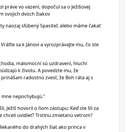
bol práve vo väzení, dopočul sa o Ježišovej
ním svojich dvoch žiakov
 Si ty naozaj sľúbený Spasiteľ, alebo máme čakať
 Vráťte sa k Jánovi a vyrozprávajte mu, čo ste
 chodia, malomocní sú uzdravení, hluchí
búdzajú k životu. A povedzte mu, že
rinášam radostnú zvesť, že Boh ráta aj s
í o mne nepochybujú."
šli, Ježiš hovoril o ňom zástupu: Keď ste šli za
e chceli uvidieť? Trstinu zmietanú vetrom?
liekaného do drahých šiat ako princa v