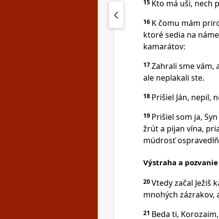
15
Kto má uši, nech p
16
K čomu mám prirov
ktoré sedia na náme
kamarátov:
17
Zahrali sme vám, a
ale neplakali ste.
18
Prišiel Ján, nepil, 
19
Prišiel som ja, Syn
žrút a pijan vína, pr
múdrosť ospravedlňu
Výstraha a pozvanie
20
Vtedy začal Ježiš 
mnohých zázrakov, a
21
Beda ti, Korozaim,