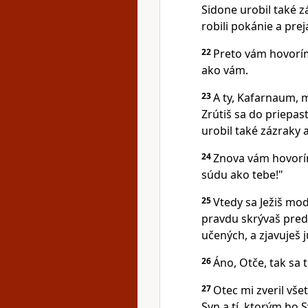
Sidone urobil také z
robili pokánie a prej
22
Preto vám hovorím
ako vám.
23
A ty, Kafarnaum, m
Zrútiš sa do priepa
urobil také zázraky 
24
Znova vám hovorím
súdu ako tebe!"
25
Vtedy sa Ježiš mod
pravdu skrývaš pred
učených, a zjavuješ
26
Áno, Otče, tak sa ti
27
Otec mi zveril vš
Syn a tí, ktorým ho S