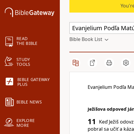
You're
READ
Bible Book List
THE BIBLE
STUDY
TOOLS
BIBLE GATEWAY
PLUS
Evanjelium Podľa Ma
BIBLE NEWS
Ježišova odpoveď Ján
11
EXPLORE
Keď Ježiš odov
MORE
pobral sa učiť a káz