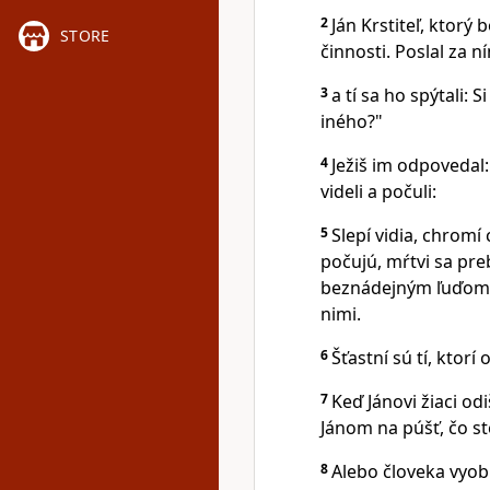
2
Ján Krstiteľ, ktorý 
STORE
činnosti. Poslal za 
3
a tí sa ho spýtali:
iného?"
4
Ježiš im odpovedal:
videli a počuli:
5
Slepí vidia, chromí
počujú, mŕtvi sa pre
beznádejným ľuďom p
nimi.
6
Šťastní sú tí, ktor
7
Keď Jánovi žiaci odi
Jánom na púšť, čo st
8
Alebo človeka vyob