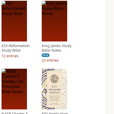
ESV Reformation
King James Study
Study Bible
Bible Notes
12
entries
PLUS
22
entries
NASB Charles F.
NIV Application