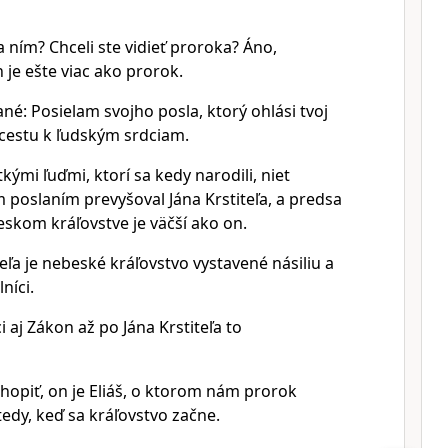
za ním? Chceli ste vidieť proroka? Áno,
je ešte viac ako prorok.
né: Posielam svojho posla, ktorý ohlási tvoj
i cestu k ľudským srdciam.
kými ľuďmi, ktorí sa kedy narodili, niet
m poslaním prevyšoval Jána Krstiteľa, a predsa
eskom kráľovstve je väčší ako on.
teľa je nebeské kráľovstvo vystavené násiliu a
níci.
i aj Zákon až po Jána Krstiteľa to
hopiť, on je Eliáš, o ktorom nám prorok
tedy, keď sa kráľovstvo začne.