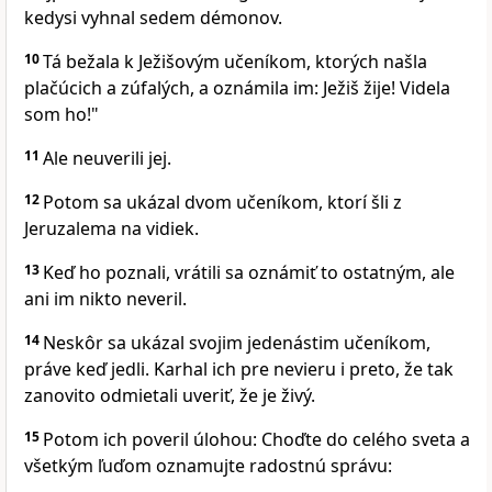
kedysi vyhnal sedem démonov.
10
Tá bežala k Ježišovým učeníkom, ktorých našla
plačúcich a zúfalých, a oznámila im: Ježiš žije! Videla
som ho!"
11
Ale neuverili jej.
12
Potom sa ukázal dvom učeníkom, ktorí šli z
Jeruzalema na vidiek.
13
Keď ho poznali, vrátili sa oznámiť to ostatným, ale
ani im nikto neveril.
14
Neskôr sa ukázal svojim jedenástim učeníkom,
práve keď jedli. Karhal ich pre nevieru i preto, že tak
zanovito odmietali uveriť, že je živý.
15
Potom ich poveril úlohou: Choďte do celého sveta a
všetkým ľuďom oznamujte radostnú správu: