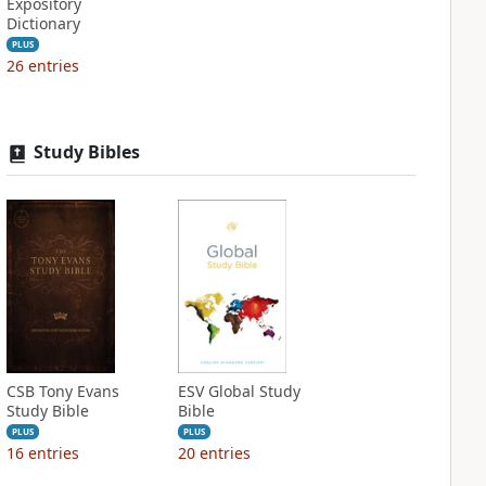
Expository
Dictionary
PLUS
26
entries
Study Bibles
CSB Tony Evans
ESV Global Study
Study Bible
Bible
PLUS
PLUS
16
entries
20
entries