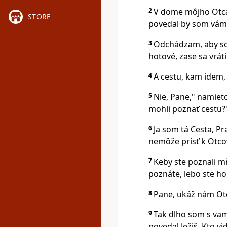
2
V dome môjho Otca 
STORE
povedal by som vám 
3
Odchádzam, aby som
hotové, zase sa vrá
4
A cestu, kam idem,
5
Nie, Pane," namiet
mohli poznať cestu?
6
Ja som tá Cesta, Pra
nemôže prísť k Otco
7
Keby ste poznali mň
poznáte, lebo ste ho 
8
Pane, ukáž nám Otc
9
Tak dlho som s vami
povedal Ježiš. Kto vi