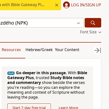
h
with Bible Gateway Plus.
LOG IN/SIGN UP
azdého (NPK)
Font Size
Resources
Hebrew/Greek
Your Content
Go deeper in this passage.
With
Bible
PLUS
Gateway Plus
, trusted
Study Bible notes
and commentary
show beside the verses
you're reading—so you can explore the
meaning and context of Scripture without
leaving the page.
Start 7-day free trial
Learn More