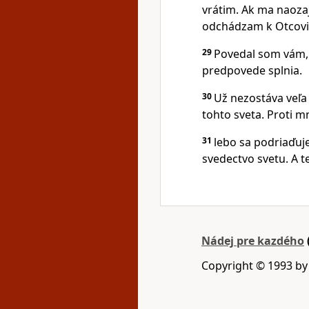
vrátim. Ak ma naozaj
odchádzam k Otcovi, 
29
Povedal som vám, č
predpovede splnia.
30
Už nezostáva veľa 
tohto sveta. Proti m
31
lebo sa podriaďuje
svedectvo svetu. A t
Nádej pre kazdého
Copyright © 1993 b