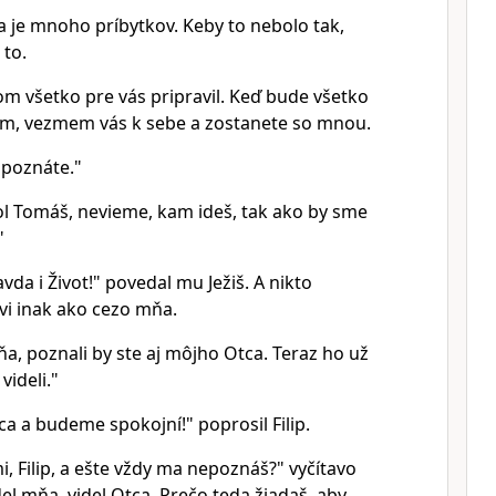
je mnoho príbytkov. Keby to nebolo tak,
to.
 všetko pre vás pripravil. Keď bude všetko
tim, vezmem vás k sebe a zostanete so mnou.
 poznáte."
ol Tomáš, nevieme, kam ideš, tak ako by sme
"
vda i Život!" povedal mu Ježiš. A nikto
vi inak ako cezo mňa.
a, poznali by ste aj môjho Otca. Teraz ho už
videli."
a a budeme spokojní!" poprosil Filip.
, Filip, a ešte vždy ma nepoznáš?" vyčítavo
del mňa, videl Otca. Prečo teda žiadaš, aby