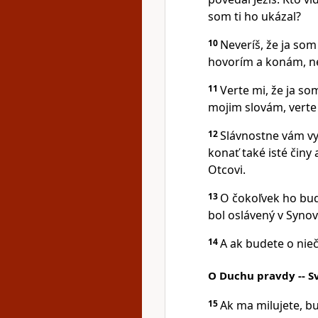
som ti ho ukázal?
10
Neveríš, že ja som
hovorím a konám, n
11
Verte mi, že ja so
mojim slovám, vert
12
Slávnostne vám vy
konať také isté činy 
Otcovi.
13
O čokoľvek ho bud
bol oslávený v Synov
14
A ak budete o nie
O Duchu pravdy -- S
15
Ak ma milujete, bu