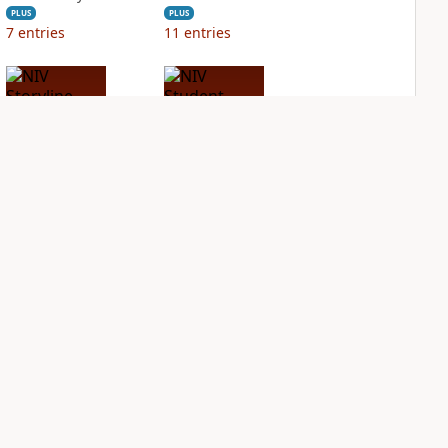
PLUS
PLUS
7
entries
11
entries
NIV Storyline Bible
NIV Student Bible
Notes
PLUS
2
entries
PLUS
4
entries