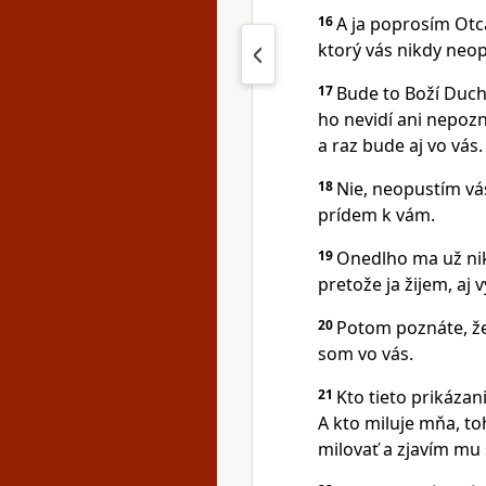
16
A ja poprosím Otc
ktorý vás nikdy neop
17
Bude to Boží Duch 
ho nevidí ani nepozná
a raz bude aj vo vás.
18
Nie, neopustím vá
prídem k vám.
19
Onedlho ma už nik 
pretože ja žijem, aj v
20
Potom poznáte, že
som vo vás.
21
Kto tieto prikázan
A kto miluje mňa, to
milovať a zjavím mu 