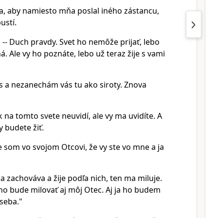
a, aby namiesto mňa poslal iného zástancu,
ustí.
-- Duch pravdy. Svet ho nemôže prijať, lebo
. Ale vy ho poznáte, lebo už teraz žije s vami
s a nezanechám vás tu ako siroty. Znova
na tomto svete neuvidí, ale vy ma uvidíte. A
y budete žiť.
 som vo svojom Otcovi, že vy ste vo mne a ja
ia zachováva a žije podľa nich, ten ma miluje.
ho bude milovať aj môj Otec. Aj ja ho budem
seba."