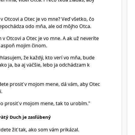
 v Otcovi a Otec je vo mne? Veď všetko, čo
epochádza odo mňa, ale od môjho Otca.
m v Otcovi a Otec je vo mne. A ak už neveríte
e aspoň mojim činom.
hlasujem, že každý, kto verí vo mňa, bude
ako ja, ba aj väčšie, lebo ja odchádzam k
ete prosiť v mojom mene, dá vám, aby Otec
i.
čo prosiť v mojom mene, tak to urobím."
vätý Duch je zasľúbený
dete žiť tak, ako som vám prikázal.