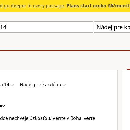
d go deeper in every passage.
Plans start under $6/mont
Nádej pre k
na 14
Nádej pre kazdého
lov
dce nechveje úzkosťou. Veríte v Boha, verte