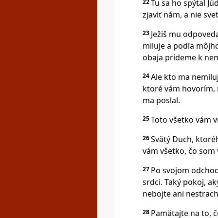
22
Tu sa ho spýtal Jú
zjaviť nám, a nie sve
23
Ježiš mu odpoveda
miluje a podľa môjho
obaja prídeme k ne
24
Ale kto ma nemiluj
ktoré vám hovorím, 
ma poslal.
25
Toto všetko vám v
26
Svätý Duch, ktor
vám všetko, čo som v
27
Po svojom odchode
srdci. Taký pokoj, a
nebojte ani nestrach
28
Pamätajte na to, 