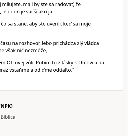
 milujete, mali by ste sa radovať, že
lebo on je väčší ako ja.
o sa stane, aby ste uverili, keď sa moje
času na rozhovor, lebo prichádza zlý vládca
ne však nič nezmôže,
m Otcovej vôli. Robím to z lásky k Otcovi a na
eraz vstaňme a odíďme odtiaľto."
(NPK)
y
Biblica