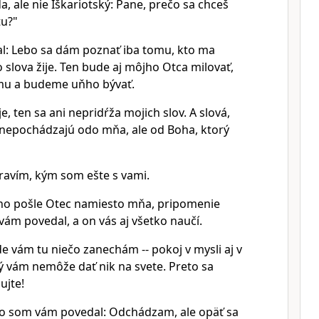
da, ale nie Iškariotský: Pane, prečo sa chceš
tu?"
l: Lebo sa dám poznať iba tomu, kto ma
 slova žije. Ten bude aj môjho Otca milovať,
mu a budeme uňho bývať.
e, ten sa ani nepridŕža mojich slov. A slová,
nepochádzajú odo mňa, ale od Boha, ktorý
ravím, kým som ešte s vami.
ého pošle Otec namiesto mňa, pripomenie
ám povedal, a on vás aj všetko naučí.
 vám tu niečo zanechám -- pokoj v mysli aj v
ký vám nemôže dať nik na svete. Preto sa
ujte!
čo som vám povedal: Odchádzam, ale opäť sa