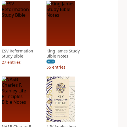
ESV Reformation
King James Study
Study Bible
Bible Notes
27
entries
PLUS
55
entries
NASB Charles F.
NIV Application