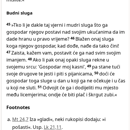
Budni sluga
45
»Tko li je dakle taj vjerni i mudri sluga što ga
gospodar njegov postavi nad svojim ukućanima da im
dade hranu u pravo vrijeme?
46
Blažen onaj sluga
koga njegov gospodar, kad dođe, nađe da tako čini!
47
Zaista, kažem vam, postavit će ga nad svim svojim
imanjem.
48
Ako li pak onaj opaki sluga rekne u
svojemu srcu: 'Gospodar moj kasni',
49
pa stane tući
svoje drugove te jesti i piti s pijanicama,
50
doći će
gospodar toga sluge u dan u koji ga ne očekuje i u čas
u koji ne sluti.
51
Odvojit će ga i dodijeliti mu mjesto
među licemjerima; ondje će biti plač i škrgut zubi.«
Footnotes
Mt 24,7
Iza »gladi«, neki rukopisi dodaju: »i
pošasti«. Usp.
Lk 21,11
.