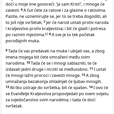
doći u moje ime govoreći: 'Ja sam Krist!', i mnoge će
zavesti.
6
A čut ćete za ratove i za glasine o ratovima.
Pazite, ne uznemirujte se, jer to se treba dogoditi, ali
to još nije svršetak;
7
jer će narod ustati protiv naroda
i kraljevstvo protiv kraljevstva; i bit će gladi i potresa
po raznim mjestima.
[
a
]
8
A sve je to tek početak
porođajnih muka.
9
Tada će vas predavati na muke i ubijati vas, a zbog
imena mojega bit ćete omraženi među svim
narodima.
10
Tada će se i mnogi sablazniti, te će
izdavati jedni druge i mrziti se međusobno.
11
I ustat
će mnogi lažni proroci i zavesti mnoge.
12
A zbog
umnažanja bezakonja ohladnjet će ljubav mnogih.
13
Ali tko ustraje do svršetka, bit će spašen.
14
I ovo će
se Evanđelje Kraljevstva propovijedati po svem svijetu
za svjedočanstvo svim narodima; i tada će doći
svršetak.