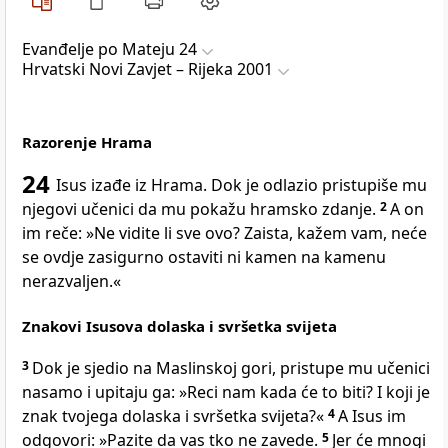
Evanđelje po Mateju 24
Hrvatski Novi Zavjet – Rijeka 2001
Razorenje Hrama
24
Isus izađe iz Hrama. Dok je odlazio pristupiše mu
njegovi učenici da mu pokažu hramsko zdanje.
2
A on
im reče: »Ne vidite li sve ovo? Zaista, kažem vam, neće
se ovdje zasigurno ostaviti ni kamen na kamenu
nerazvaljen.«
Znakovi Isusova dolaska i svršetka svijeta
3
Dok je sjedio na Maslinskoj gori, pristupe mu učenici
nasamo i upitaju ga: »Reci nam kada će to biti? I koji je
znak tvojega dolaska i svršetka svijeta?«
4
A Isus im
odgovori: »Pazite da vas tko ne zavede.
5
Jer će mnogi