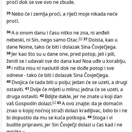
proći dok se sve ovo ne zbude.
35
Nebo će i zemlja proći, a riječi moje nikada neće
proći.
36
A o onom danu i času nitko ne zna, ni anđeli
nebeski, ni Sin, nego samo Otac.
[
b
]
37
Doista, kao u
dane Noine, tako će biti i dolazak Sina Čovječjega.
38
Jer kao što su u dane one, pred potop, jeli i pili,
ženili se i udavali sve do dana kad Noa uđe u korablju,
39
i ništa nisu ni naslutili dok ne dođe potop i sve
odnese - tako će biti i dolazak Sina Čovječjega.
40
Dvojica će tada biti u polju; jedan će se uzeti, a drugi
ostaviti.
41
Dvije će mljeti u mlinu; jedna će se uzeti, a
druga ostaviti.
42
Bdijte dakle, jer ne znate u koji dan
vaš Gospodin dolazi.
[
c
]
43
A ovo znajte: da je domaćin
znao o kojoj noćnoj straži dolazi kradljivac, bdio bi i ne
bi dopustio da mu se kuća potkopa.
44
Stoga i vi
budite pripravni, jer Sin Čovječji dolazi u čas kad i ne
mislite.«