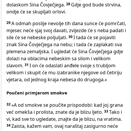
dolaskom Sina Čovječjega.
28
Gdje god bude strvina,
ondje će se skupljati orlovi.
29
A odmah poslije nevolje tih dana sunce će pomrčati,
mjesec neće sjaj svoj davati, zvijezde će s neba padati i
sile će se nebeske poljuljati.
30
I tada će se pojaviti
znak Sina Čovječjega na nebu; i tada će zaplakati sva
plemena zemaljska. I ugledat će Sina Čovječjega gdje
dolazi na oblacima nebeskim sa silom i velikom
slavom.
31
I on će odaslati anđele svoje s trubljom
velikom i skupit će mu izabranike njegove od četiriju
vjetara, od jednog kraja nebesa do drugoga.«
Poučeni primjerom smokve
32
»A od smokve se poučite prispodobi: kad joj grana
već omekša i prolista, znate da je blizu ljeto.
33
Tako i
vi, kad sve to ugledate, znajte da je blizu, na vratima.
34
Zaista, kažem vam, ovaj naraštaj zasigurno neće