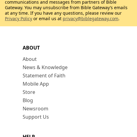
communications and messages from partners of Bible
Gateway. You may unsubscribe from Bible Gateway’s emails
at any time. If you have any questions, please review our
Privacy Policy
or email us at
privacy@biblegateway.com
.
ABOUT
About
News & Knowledge
Statement of Faith
Mobile App
Store
Blog
Newsroom
Support Us
HELP