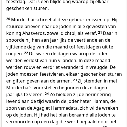
feestdag. Dat is een blijde dag waarop zij elkaar
geschenken sturen.
20
Mordechai schreef al deze gebeurtenissen op. Hij
stuurde brieven naar de Joden in alle gewesten van
koning Ahasveros, zowel dichtbij als veraf.
21
Daarin
spoorde hij hen aan jaarlijks de veertiende en de
vijftiende dag van die maand tot feestdagen uit te
roepen.
22
Dit waren de dagen waarop de Joden
werden verlost van hun vijanden. In deze maand
werden rouw en verdriet veranderd in vreugde. De
Joden moesten feestvieren, elkaar geschenken sturen
en giften geven aan de armen.
23
Zij stemden in met
Mordechaiʼs voorstel en begonnen deze dagen
jaarlijks te vieren.
24
Zo hielden zij de herinnering
levend aan de tijd waarin de jodenhater Haman, de
zoon van de Agagiet Hammedata, zich wilde wreken
op de Joden. Hij had het plan beraamd alle Joden te
vermoorden op een dag die werd bepaald door het