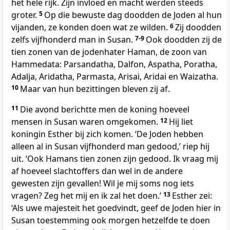
het hele rijk. Zijn invloed en macht werden steeds
groter.
5
Op die bewuste dag doodden de Joden al hun
vijanden, ze konden doen wat ze wilden.
6
Zij doodden
zelfs vijfhonderd man in Susan.
7-9
Ook doodden zij de
tien zonen van de jodenhater Haman, de zoon van
Hammedata: Parsandatha, Dalfon, Aspatha, Poratha,
Adalja, Aridatha, Parmasta, Arisai, Aridai en Waizatha.
10
Maar van hun bezittingen bleven zij af.
11
Die avond berichtte men de koning hoeveel
mensen in Susan waren omgekomen.
12
Hij liet
koningin Esther bij zich komen. ‘De Joden hebben
alleen al in Susan vijfhonderd man gedood,’ riep hij
uit. ‘Ook Hamans tien zonen zijn gedood. Ik vraag mij
af hoeveel slachtoffers dan wel in de andere
gewesten zijn gevallen! Wil je mij soms nog iets
vragen? Zeg het mij en ik zal het doen.’
13
Esther zei:
‘Als uwe majesteit het goedvindt, geef de Joden hier in
Susan toestemming ook morgen hetzelfde te doen