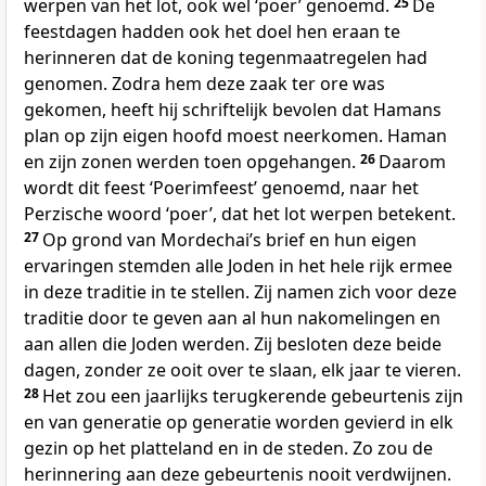
werpen van het lot, ook wel ‘poer’ genoemd.
25
De
feestdagen hadden ook het doel hen eraan te
herinneren dat de koning tegenmaatregelen had
genomen. Zodra hem deze zaak ter ore was
gekomen, heeft hij schriftelijk bevolen dat Hamans
plan op zijn eigen hoofd moest neerkomen. Haman
en zijn zonen werden toen opgehangen.
26
Daarom
wordt dit feest ‘Poerimfeest’ genoemd, naar het
Perzische woord ‘poer’, dat het lot werpen betekent.
27
Op grond van Mordechaiʼs brief en hun eigen
ervaringen stemden alle Joden in het hele rijk ermee
in deze traditie in te stellen. Zij namen zich voor deze
traditie door te geven aan al hun nakomelingen en
aan allen die Joden werden. Zij besloten deze beide
dagen, zonder ze ooit over te slaan, elk jaar te vieren.
28
Het zou een jaarlijks terugkerende gebeurtenis zijn
en van generatie op generatie worden gevierd in elk
gezin op het platteland en in de steden. Zo zou de
herinnering aan deze gebeurtenis nooit verdwijnen.