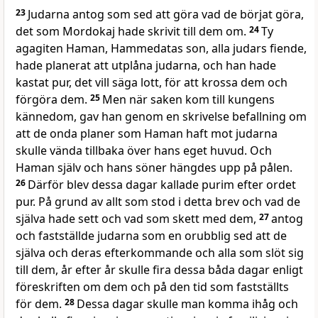
23
Judarna antog som sed att göra vad de börjat göra,
det som Mordokaj hade skrivit till dem om.
24
Ty
agagiten Haman, Hammedatas son, alla judars fiende,
hade planerat att utplåna judarna, och han hade
kastat pur, det vill säga lott, för att krossa dem och
förgöra dem.
25
Men när saken kom till kungens
kännedom, gav han genom en skrivelse befallning om
att de onda planer som Haman haft mot judarna
skulle vända tillbaka över hans eget huvud. Och
Haman själv och hans söner hängdes upp på pålen.
26
Därför blev dessa dagar kallade purim efter ordet
pur. På grund av allt som stod i detta brev och vad de
själva hade sett och vad som skett med dem,
27
antog
och fastställde judarna som en orubblig sed att de
själva och deras efterkommande och alla som slöt sig
till dem, år efter år skulle fira dessa båda dagar enligt
föreskriften om dem och på den tid som fastställts
för dem.
28
Dessa dagar skulle man komma ihåg och