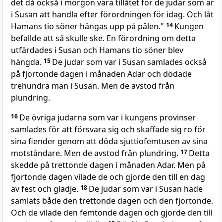
det då också i morgon vara tillåtet för de judar som är
i Susan att handla efter förordningen för idag. Och låt
Hamans tio söner hängas upp på pålen."
14
Kungen
befallde att så skulle ske. En förordning om detta
utfärdades i Susan och Hamans tio söner blev
hängda.
15
De judar som var i Susan samlades också
på fjortonde dagen i månaden Adar och dödade
trehundra män i Susan. Men de avstod från
plundring.
16
De övriga judarna som var i kungens provinser
samlades för att försvara sig och skaffade sig ro för
sina fiender genom att döda sjuttiofemtusen av sina
motståndare. Men de avstod från plundring.
17
Detta
skedde på trettonde dagen i månaden Adar. Men på
fjortonde dagen vilade de och gjorde den till en dag
av fest och glädje.
18
De judar som var i Susan hade
samlats både den trettonde dagen och den fjortonde.
Och de vilade den femtonde dagen och gjorde den till