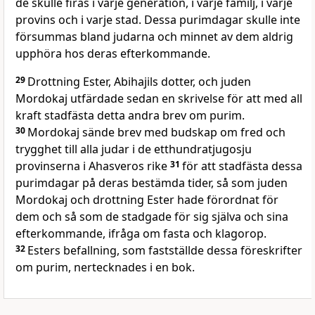
de skulle firas i varje generation, i varje familj, i varje
provins och i varje stad. Dessa purimdagar skulle inte
försummas bland judarna och minnet av dem aldrig
upphöra hos deras efterkommande.
29
Drottning Ester, Abihajils dotter, och juden
Mordokaj utfärdade sedan en skrivelse för att med all
kraft stadfästa detta andra brev om purim.
30
Mordokaj sände brev med budskap om fred och
trygghet till alla judar i de etthundratjugosju
provinserna i Ahasveros rike
31
för att stadfästa dessa
purimdagar på deras bestämda tider, så som juden
Mordokaj och drottning Ester hade förordnat för
dem och så som de stadgade för sig själva och sina
efterkommande, ifråga om fasta och klagorop.
32
Esters befallning, som fastställde dessa föreskrifter
om purim, nertecknades i en bok.