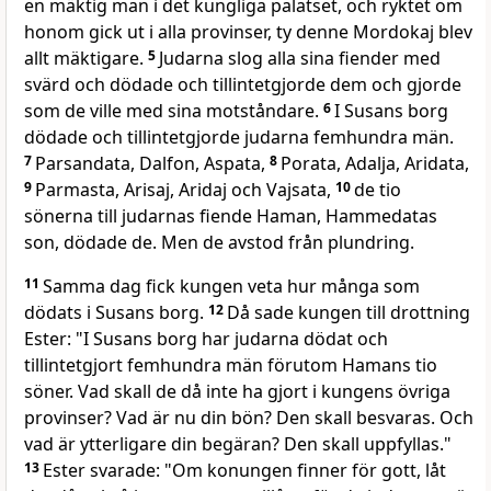
en mäktig man i det kungliga palatset, och ryktet om
honom gick ut i alla provinser, ty denne Mordokaj blev
allt mäktigare.
5
Judarna slog alla sina fiender med
svärd och dödade och tillintetgjorde dem och gjorde
som de ville med sina motståndare.
6
I Susans borg
dödade och tillintetgjorde judarna femhundra män.
7
Parsandata, Dalfon, Aspata,
8
Porata, Adalja, Aridata,
9
Parmasta, Arisaj, Aridaj och Vajsata,
10
de tio
sönerna till judarnas fiende Haman, Hammedatas
son, dödade de. Men de avstod från plundring.
11
Samma dag fick kungen veta hur många som
dödats i Susans borg.
12
Då sade kungen till drottning
Ester: "I Susans borg har judarna dödat och
tillintetgjort femhundra män förutom Hamans tio
söner. Vad skall de då inte ha gjort i kungens övriga
provinser? Vad är nu din bön? Den skall besvaras. Och
vad är ytterligare din begäran? Den skall uppfyllas."
13
Ester svarade: "Om konungen finner för gott, låt