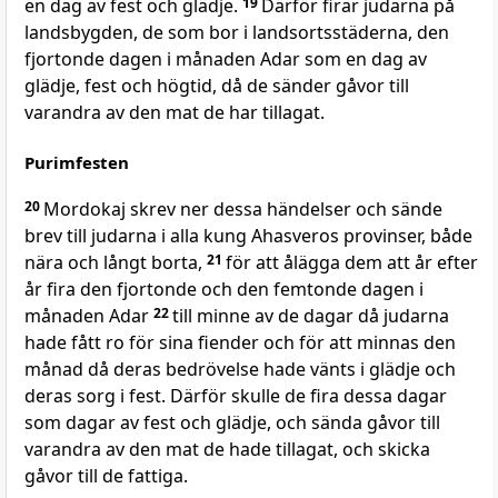
en dag av fest och glädje.
19
Därför firar judarna på
landsbygden, de som bor i landsortsstäderna, den
fjortonde dagen i månaden Adar som en dag av
glädje, fest och högtid, då de sänder gåvor till
varandra av den mat de har tillagat.
Purimfesten
20
Mordokaj skrev ner dessa händelser och sände
brev till judarna i alla kung Ahasveros provinser, både
nära och långt borta,
21
för att ålägga dem att år efter
år fira den fjortonde och den femtonde dagen i
månaden Adar
22
till minne av de dagar då judarna
hade fått ro för sina fiender och för att minnas den
månad då deras bedrövelse hade vänts i glädje och
deras sorg i fest. Därför skulle de fira dessa dagar
som dagar av fest och glädje, och sända gåvor till
varandra av den mat de hade tillagat, och skicka
gåvor till de fattiga.