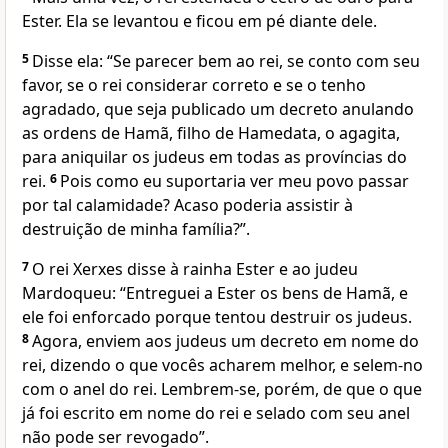
Ester. Ela se levantou e ficou em pé diante dele.
5
Disse ela: “Se parecer bem ao rei, se conto com seu
favor, se o rei considerar correto e se o tenho
agradado, que seja publicado um decreto anulando
as ordens de Hamã, filho de Hamedata, o agagita,
para aniquilar os judeus em todas as províncias do
rei.
6
Pois como eu suportaria ver meu povo passar
por tal calamidade? Acaso poderia assistir à
destruição de minha família?”.
7
O rei Xerxes disse à rainha Ester e ao judeu
Mardoqueu: “Entreguei a Ester os bens de Hamã, e
ele foi enforcado porque tentou destruir os judeus.
8
Agora, enviem aos judeus um decreto em nome do
rei, dizendo o que vocês acharem melhor, e selem-no
com o anel do rei. Lembrem-se, porém, de que o que
já foi escrito em nome do rei e selado com seu anel
não pode ser revogado”.