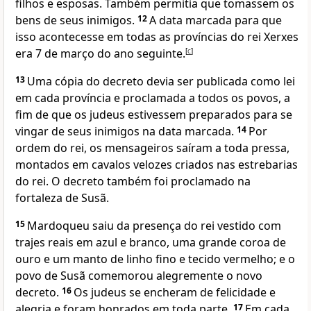
filhos e esposas. Também permitia que tomassem os
bens de seus inimigos.
12
A data marcada para que
isso acontecesse em todas as províncias do rei Xerxes
era 7 de março do ano seguinte.
[
c
]
13
Uma cópia do decreto devia ser publicada como lei
em cada província e proclamada a todos os povos, a
fim de que os judeus estivessem preparados para se
vingar de seus inimigos na data marcada.
14
Por
ordem do rei, os mensageiros saíram a toda pressa,
montados em cavalos velozes criados nas estrebarias
do rei. O decreto também foi proclamado na
fortaleza de Susã.
15
Mardoqueu saiu da presença do rei vestido com
trajes reais em azul e branco, uma grande coroa de
ouro e um manto de linho fino e tecido vermelho; e o
povo de Susã comemorou alegremente o novo
decreto.
16
Os judeus se encheram de felicidade e
alegria e foram honrados em toda parte.
17
Em cada