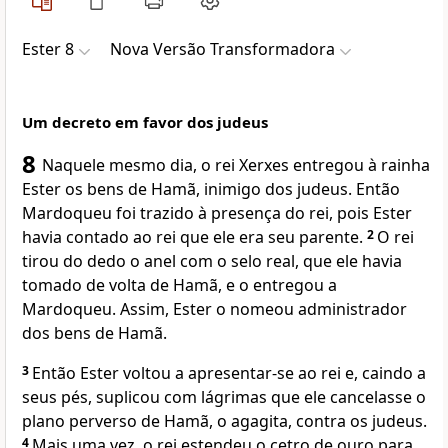
Ester 8
Nova Versão Transformadora
Um decreto em favor dos judeus
8
Naquele mesmo dia, o rei Xerxes entregou à rainha
Ester os bens de Hamã, inimigo dos judeus. Então
Mardoqueu foi trazido à presença do rei, pois Ester
havia contado ao rei que ele era seu parente.
2
O rei
tirou do dedo o anel com o selo real, que ele havia
tomado de volta de Hamã, e o entregou a
Mardoqueu. Assim, Ester o nomeou administrador
dos bens de Hamã.
3
Então Ester voltou a apresentar-se ao rei e, caindo a
seus pés, suplicou com lágrimas que ele cancelasse o
plano perverso de Hamã, o agagita, contra os judeus.
4
Mais uma vez, o rei estendeu o cetro de ouro para