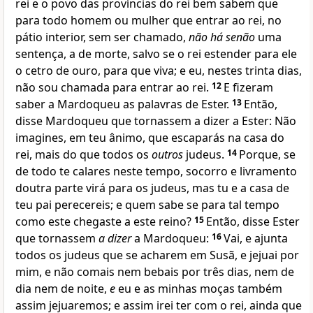
rei e o povo das províncias do rei bem sabem que
para todo homem ou mulher que entrar ao rei, no
pátio interior, sem ser chamado,
não há senão
uma
sentença, a de morte, salvo se o rei estender para ele
o cetro de ouro, para que viva; e eu, nestes trinta dias,
não sou chamada para entrar ao rei.
12
E fizeram
saber a Mardoqueu as palavras de Ester.
13
Então,
disse Mardoqueu que tornassem a dizer a Ester: Não
imagines, em teu ânimo, que escaparás na casa do
rei, mais do que todos os
outros
judeus.
14
Porque, se
de todo te calares neste tempo, socorro e livramento
doutra parte virá para os judeus, mas tu e a casa de
teu pai perecereis; e quem sabe se para tal tempo
como este chegaste a este reino?
15
Então, disse Ester
que tornassem
a dizer
a Mardoqueu:
16
Vai, e ajunta
todos os judeus que se acharem em Susã, e jejuai por
mim, e não comais nem bebais por três dias, nem de
dia nem de noite,
e
eu e as minhas moças também
assim jejuaremos; e assim irei ter com o rei, ainda que