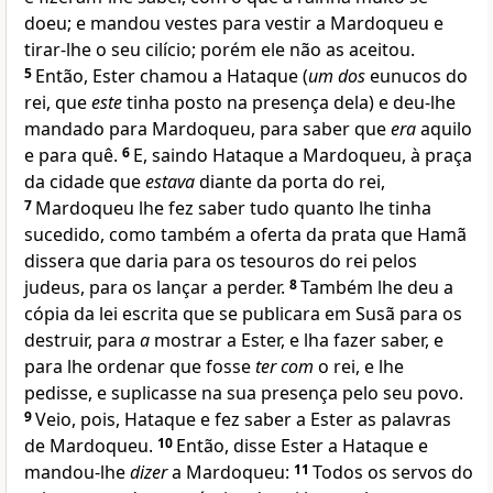
doeu; e mandou vestes para vestir a Mardoqueu e
tirar-lhe o seu cilício; porém ele não as aceitou.
5
Então, Ester chamou a Hataque (
um dos
eunucos do
rei, que
este
tinha posto na presença dela) e deu-lhe
mandado para Mardoqueu, para saber que
era
aquilo
e para quê.
6
E, saindo Hataque a Mardoqueu, à praça
da cidade que
estava
diante da porta do rei,
7
Mardoqueu lhe fez saber tudo quanto lhe tinha
sucedido, como também a oferta da prata que Hamã
dissera que daria para os tesouros do rei pelos
judeus, para os lançar a perder.
8
Também lhe deu a
cópia da lei escrita que se publicara em Susã para os
destruir, para
a
mostrar a Ester, e lha fazer saber, e
para lhe ordenar que fosse
ter com
o rei, e lhe
pedisse, e suplicasse na sua presença pelo seu povo.
9
Veio, pois, Hataque e fez saber a Ester as palavras
de Mardoqueu.
10
Então, disse Ester a Hataque e
mandou-lhe
dizer
a Mardoqueu:
11
Todos os servos do