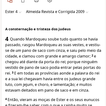
Ester 4
Almeida Revista e Corrigida 2009
A consternação e tristeza dos judeus
4
Quando Mardoqueu soube tudo quanto se havia
passado, rasgou Mardoqueu as suas vestes, e vestiu-
se de
um
pano de saco com cinza, e saiu pelo meio da
cidade, e clamou com grande e amargo clamor;
2
e
chegou até diante da porta do rei; porque ninguém
vestido de pano de saco podia entrar pelas portas do
rei.
3
E em todas as províncias aonde a palavra do rei
e a sua lei chegavam havia entre os judeus grande
luto, com jejum, e choro, e lamentação;
e
muitos
estavam deitados em pano de saco e em cinza.
4
Então, vieram as moças de Ester e os seus eunucos
e fizeram-lhe saber, com o que a rainha muito se