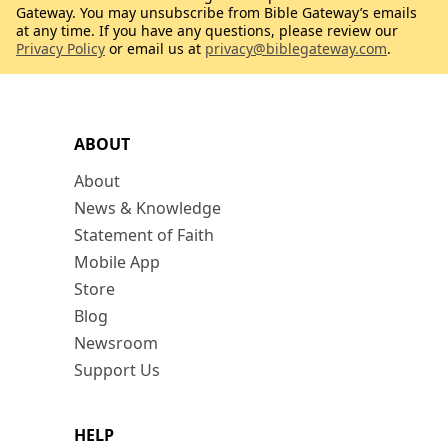
Gateway. You may unsubscribe from Bible Gateway’s emails
at any time. If you have any questions, please review our
Privacy Policy
or email us at
privacy@biblegateway.com
.
ABOUT
About
News & Knowledge
Statement of Faith
Mobile App
Store
Blog
Newsroom
Support Us
HELP