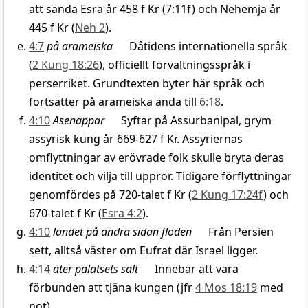
att sända Esra år 458 f Kr (7:11f) och Nehemja år
445 f Kr (
Neh 2
).
4:7
på arameiska
Dåtidens internationella språk
(
2 Kung 18:26
), officiellt förvaltningsspråk i
perserriket. Grundtexten byter här språk och
fortsätter på arameiska ända till
6:18
.
4:10
Asenappar
Syftar på Assurbanipal, grym
assyrisk kung år 669-627 f Kr. Assyriernas
omflyttningar av erövrade folk skulle bryta deras
identitet och vilja till uppror. Tidigare förflyttningar
genomfördes på 720-talet f Kr (
2 Kung 17:24f
) och
670-talet f Kr (
Esra 4:2
).
4:10
landet på andra sidan floden
Från Persien
sett, alltså väster om Eufrat där Israel ligger.
4:14
äter palatsets salt
Innebär att vara
förbunden att tjäna kungen (jfr
4 Mos 18:19
med
not).