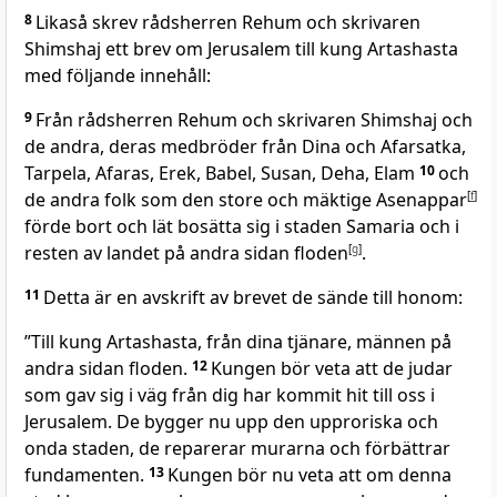
8
Likaså skrev rådsherren Rehum och skrivaren
Shimshaj ett brev om Jerusalem till kung Artashasta
med följande innehåll:
9
Från rådsherren Rehum och skrivaren Shimshaj och
de andra, deras medbröder från Dina och Afarsatka,
Tarpela, Afaras, Erek, Babel, Susan, Deha, Elam
10
och
de andra folk som den store och mäktige Asenappar
[
f
]
förde bort och lät bosätta sig i staden Samaria och i
resten av landet på andra sidan floden
[
g
]
.
11
Detta är en avskrift av brevet de sände till honom:
”Till kung Artashasta, från dina tjänare, männen på
andra sidan floden.
12
Kungen bör veta att de judar
som gav sig i väg från dig har kommit hit till oss i
Jerusalem. De bygger nu upp den upproriska och
onda staden, de reparerar murarna och förbättrar
fundamenten.
13
Kungen bör nu veta att om denna