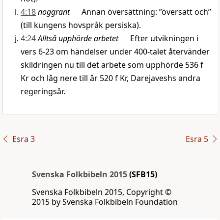
4:18
noggrant
Annan översättning: ”översatt och”
(till kungens hovspråk persiska).
4:24
Alltså upphörde arbetet
Efter utvikningen i
vers 6-23 om händelser under 400-talet återvänder
skildringen nu till det arbete som upphörde 536 f
Kr och låg nere till år 520 f Kr, Darejaveshs andra
regeringsår.
Esra 3
Esra 5
Svenska Folkbibeln 2015
(SFB15)
Svenska Folkbibeln 2015, Copyright ©
2015 by Svenska Folkbibeln Foundation