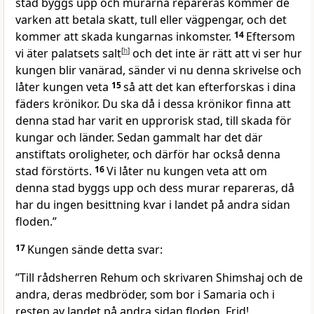
stad byggs upp och murarna repareras kommer de
varken att betala skatt, tull eller vägpengar, och det
kommer att skada kungarnas inkomster.
14
Eftersom
vi äter palatsets salt
[
h
]
och det inte är rätt att vi ser hur
kungen blir vanärad, sänder vi nu denna skrivelse och
låter kungen veta
15
så att det kan efterforskas i dina
fäders krönikor. Du ska då i dessa krönikor finna att
denna stad har varit en upprorisk stad, till skada för
kungar och länder. Sedan gammalt har det där
anstiftats oroligheter, och därför har också denna
stad förstörts.
16
Vi låter nu kungen veta att om
denna stad byggs upp och dess murar repareras, då
har du ingen besittning kvar i landet på andra sidan
floden.”
17
Kungen sände detta svar:
”Till rådsherren Rehum och skrivaren Shimshaj och de
andra, deras medbröder, som bor i Samaria och i
resten av landet på andra sidan floden. Frid!