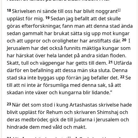
18
Skrivelsen ni sände till oss har blivit noggrant
[
i
]
uppläst för mig.
19
Sedan jag befallt att det skulle
göras efterforskningar, fann man att denna stad ända
sedan gammalt har brukat sätta sig upp mot kungar
och att uppror och oroligheter har anstiftats där.
20
I
Jerusalem har det också funnits mäktiga kungar som
har härskat över hela landet på andra sidan floden.
Skatt, tull och vägpengar har getts till dem.
21
Utfärda
därför en befallning att dessa män ska sluta. Denna
stad ska inte byggas upp förrän jag befaller det.
22
Se
till att ni inte är försumliga med denna sak, så att
skadan inte växer och kungarna blir lidande.”
23
När det som stod i kung Artashastas skrivelse hade
blivit uppläst för Rehum och skrivaren Shimshaj och
deras medbröder, gick de till judarna i Jerusalem och
hindrade dem med våld och makt.