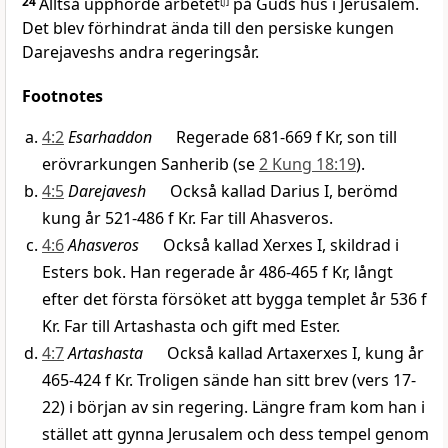
24
Alltså upphörde arbetet
[
j
]
på Guds hus i Jerusalem.
Det blev förhindrat ända till den persiske kungen
Darejaveshs andra regeringsår.
Footnotes
4:2
Esarhaddon
Regerade 681-669 f Kr, son till
erövrarkungen Sanherib (se
2 Kung 18:19
).
4:5
Darejavesh
Också kallad Darius I, berömd
kung år 521-486 f Kr. Far till Ahasveros.
4:6
Ahasveros
Också kallad Xerxes I, skildrad i
Esters bok. Han regerade år 486-465 f Kr, långt
efter det första försöket att bygga templet år 536 f
Kr. Far till Artashasta och gift med Ester.
4:7
Artashasta
Också kallad Artaxerxes I, kung år
465-424 f Kr. Troligen sände han sitt brev (vers 17-
22) i början av sin regering. Längre fram kom han i
stället att gynna Jerusalem och dess tempel genom