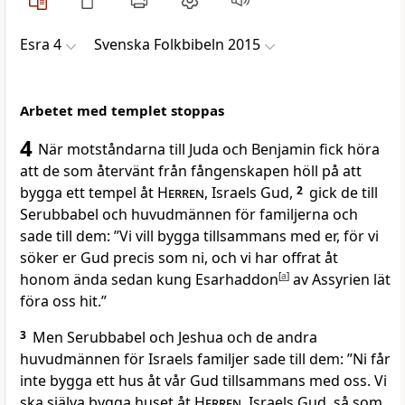
Esra 4
Svenska Folkbibeln 2015
Arbetet med templet stoppas
4
När motståndarna till Juda och Benjamin fick höra
att de som återvänt från fångenskapen höll på att
bygga ett tempel åt
Herren
, Israels Gud,
2
gick de till
Serubbabel och huvudmännen för familjerna och
sade till dem: ”Vi vill bygga tillsammans med er, för vi
söker er Gud precis som ni, och vi har offrat åt
honom ända sedan kung Esarhaddon
[
a
]
av Assyrien lät
föra oss hit.”
3
Men Serubbabel och Jeshua och de andra
huvudmännen för Israels familjer sade till dem: ”Ni får
inte bygga ett hus åt vår Gud tillsammans med oss. Vi
ska själva bygga huset åt
Herren
, Israels Gud, så som