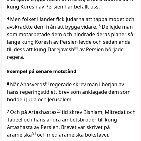
kung Koresh av Persien har befallt oss.”
4
Men folket i landet fick judarna att tappa modet och
avskräckte dem från att bygga vidare.
5
De lejde män
som motarbetade dem och hindrade deras planer så
länge kung Koresh av Persien levde och sedan ända
till dess att kung Darejavesh
[
b
]
av Persien började
regera.
Exempel på senare motstånd
6
När Ahasveros
[
c
]
regerade skrev man i början av
hans regeringstid ett brev som anklagade dem som
bodde i Juda och Jerusalem.
7
Och på Artashastas
[
d
]
tid skrev Bishlam, Mitredat och
Tabeel och hans andra ämbetsbröder till kung
Artashasta av Persien. Brevet var skrivet på
arameiska
[
e
]
och med arameiska bokstäver.