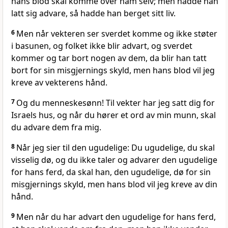
hans blod skal komme over ham selv; men hadde han
latt sig advare, så hadde han berget sitt liv.
6
Men når vekteren ser sverdet komme og ikke støter
i basunen, og folket ikke blir advart, og sverdet
kommer og tar bort nogen av dem, da blir han tatt
bort for sin misgjernings skyld, men hans blod vil jeg
kreve av vekterens hånd.
7
Og du menneskesønn! Til vekter har jeg satt dig for
Israels hus, og når du hører et ord av min munn, skal
du advare dem fra mig.
8
Når jeg sier til den ugudelige: Du ugudelige, du skal
visselig dø, og du ikke taler og advarer den ugudelige
for hans ferd, da skal han, den ugudelige, dø for sin
misgjernings skyld, men hans blod vil jeg kreve av din
hånd.
9
Men når du har advart den ugudelige for hans ferd,