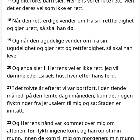
Og ditt folks barn sier: Herrens vei er ikke rett. Men
det er deres vei som ikke er rett.
18
Når den rettferdige vender om fra sin rettferdighet
og gjør urett, så skal han dø.
19
Og når den ugudelige vender om fra sin
ugudelighet og gjør rett og rettferdighet, så skal han
leve.
20
Og enda sier I: Herrens vei er ikke rett. Jeg vil
dømme eder, Israels hus, hver efter hans ferd.
21
I det tolvte år efterat vi var bortført, i den tiende
måned, på den femte dag i måneden, kom det nogen
flyktninger fra Jerusalem til mig og sa: Staden er
inntatt.
22
Og Herrens hånd var kommet over mig om
aftenen, før flyktningene kom, og han oplot min
munn, innen de kom til mig om morgenen; min munn