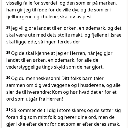
visselig falle for sverdet, og den som er på marken,
ham gir jeg til føde for de ville dyr, og de som er i
fjellborgene og i hulene, skal dø av pest.
28
Jeg vil gjøre landet til en ørken, en ødemark, og det
skal være ute med dets stolte makt, og fjellene i Israel
skal ligge øde, så ingen ferdes der.
29
Og de skal kjenne at jeg er Herren, når jeg gjør
landet til en ørken, en ødemark, for alle de
vederstyggelige tings skyld som de har gjort.
30
Og du menneskesønn! Ditt folks barn taler
sammen om dig ved veggene og i husdørene, og alle
sier de til hverandre: Kom og hør hvad det er for et
ord som utgår fra Herren!
31
Så kommer de til dig i store skarer, og de setter sig
foran dig som mitt folk og hører dine ord, men de
gjør ikke efter dem; for det som er efter deres smak,