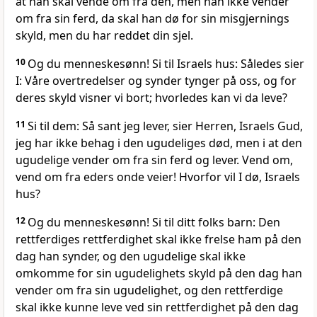
at han skal vende om fra den, men han ikke vender
om fra sin ferd, da skal han dø for sin misgjernings
skyld, men du har reddet din sjel.
10
Og du menneskesønn! Si til Israels hus: Således sier
I: Våre overtredelser og synder tynger på oss, og for
deres skyld visner vi bort; hvorledes kan vi da leve?
11
Si til dem: Så sant jeg lever, sier Herren, Israels Gud,
jeg har ikke behag i den ugudeliges død, men i at den
ugudelige vender om fra sin ferd og lever. Vend om,
vend om fra eders onde veier! Hvorfor vil I dø, Israels
hus?
12
Og du menneskesønn! Si til ditt folks barn: Den
rettferdiges rettferdighet skal ikke frelse ham på den
dag han synder, og den ugudelige skal ikke
omkomme for sin ugudelighets skyld på den dag han
vender om fra sin ugudelighet, og den rettferdige
skal ikke kunne leve ved sin rettferdighet på den dag