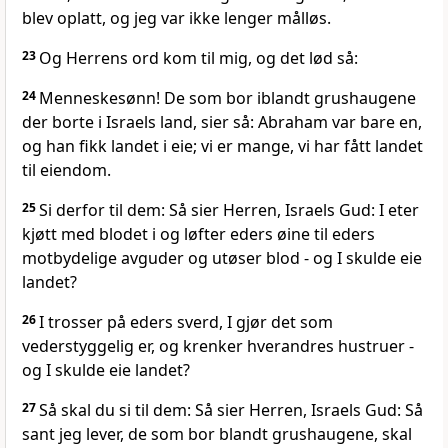
blev oplatt, og jeg var ikke lenger målløs.
23
Og Herrens ord kom til mig, og det lød så:
24
Menneskesønn! De som bor iblandt grushaugene
der borte i Israels land, sier så: Abraham var bare en,
og han fikk landet i eie; vi er mange, vi har fått landet
til eiendom.
25
Si derfor til dem: Så sier Herren, Israels Gud: I eter
kjøtt med blodet i og løfter eders øine til eders
motbydelige avguder og utøser blod - og I skulde eie
landet?
26
I trosser på eders sverd, I gjør det som
vederstyggelig er, og krenker hverandres hustruer -
og I skulde eie landet?
27
Så skal du si til dem: Så sier Herren, Israels Gud: Så
sant jeg lever, de som bor blandt grushaugene, skal