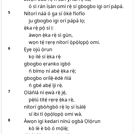
ó sì rán ìṣàn omi rẹ̀ sí gbogbo igi orí pápá.
5
Nítorí náà ó ga sí òkè fíofío
ju gbogbo igi orí pápá lọ;
ẹ̀ka rẹ̀ pọ̀ sí i:
àwọn ẹ̀ka rẹ̀ sì gùn,
wọn tẹ́ rẹrẹ nítorí ọ̀pọ̀lọpọ̀ omi.
6
Ẹyẹ ojú ọ̀run
kọ ilé sí ẹ̀ka rẹ̀
gbogbo ẹranko igbó
ń bímọ ní abẹ́ ẹ̀ka rẹ̀;
gbogbo orílẹ̀-èdè ńlá
ń gbé abẹ́ ìji rẹ̀.
7
Ọláńlá ní ẹwà rẹ̀ jẹ́,
pẹ̀lú títẹ́ rẹrẹ ẹ̀ka rẹ̀,
nítorí gbòǹgbò rẹ̀ lọ sí ìsàlẹ̀
sí ibi tí ọ̀pọ̀lọpọ̀ omi wà.
8
Àwọn igi kedari nínú ọgbà Ọlọ́run
kò lè è bò ó mọ́lẹ̀;