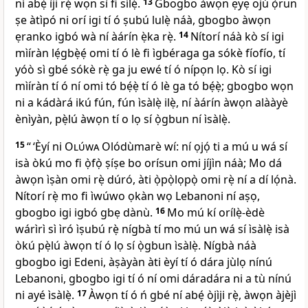
ní abẹ́ ìji rẹ̀ wọn sì fi sílẹ̀.
13
Gbogbo àwọn ẹyẹ ojú ọ̀run
ṣe àtìpó ni orí igi tí ó ṣubú lulẹ̀ náà, gbogbo àwọn
ẹranko igbó wà ní àárín ẹ̀ka rẹ̀.
14
Nítorí náà kò sí igi
mìíràn lẹ́gbẹ̀ẹ́ omi tí ó lè fi ìgbéraga ga sókè fíofío, tí
yóò sì gbé sókè rẹ̀ ga ju ewé tí ó nípọn lọ. Kò sí igi
mìíràn tí ó ní omi tó bẹ́ẹ̀ tí ó lè ga tó bẹ́ẹ̀; gbogbo wọn
ni a kádàrá ikú fún, fún ìsàlẹ̀ ilẹ̀, ní àárín àwọn alààyè
ènìyàn, pẹ̀lú àwọn tí o lọ sí ọ̀gbun ní ìsàlẹ̀.
15
“ ‘Èyí ni
Olúwa
Olódùmarè wí: ní ọjọ́ ti a mú u wá sí
isà òkú mo fi ọ̀fọ̀ ṣíṣe bo orísun omi jíjìn náà; Mo dá
àwọn ìṣàn omi rẹ̀ dúró, àti ọ̀pọ̀lọpọ̀ omi rẹ̀ ní a dí lọ́nà.
Nítorí rẹ̀ mo fi ìwúwo ọkàn wọ Lebanoni ní aṣọ,
gbogbo igi igbó gbẹ dànù.
16
Mo mú kí orílẹ̀-èdè
wárìrì sì ìró ìṣubú rẹ̀ nígbà tí mo mú un wá sí ìsàlẹ̀ isà
òkú pẹ̀lú àwọn tí ó lọ sí ọ̀gbun ìsàlẹ̀. Nígbà náà
gbogbo igi Edeni, àṣàyàn àti èyí tí ó dára jùlọ nínú
Lebanoni, gbogbo igi tí ó ní omi dáradára ni a tù nínú
ni ayé ìsàlẹ̀.
17
Àwọn tí ó ń gbé ní abẹ́ òjìji rẹ̀, àwọn àjèjì