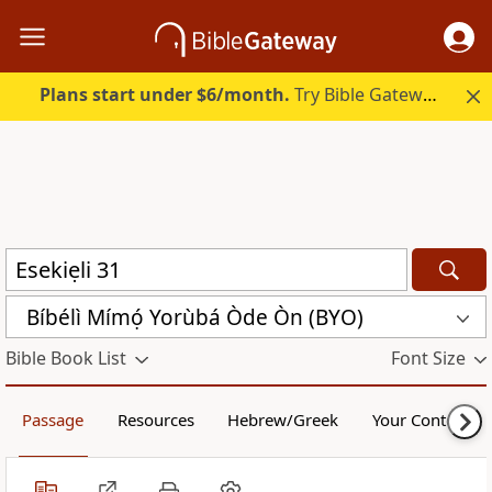
Plans start under $6/month.
Try Bible Gateway Plus.
Bíbélì Mímọ́ Yorùbá Òde Òn (BYO)
Bible Book List
Font Size
Passage
Resources
Hebrew/Greek
Your Content