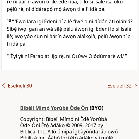
rẹ ní àárín àwọn orílẹ̀-èdè náà, ti lọ sí ìsàlẹ̀ isà òkú
pẹ̀lú rẹ̀, ní dídárapọ̀ mọ́ àwọn tí a fi idà pa.
18
“ ‘Èwo lára igi Edeni ní a lè fiwé ọ ní dídán àti ọláńlá?
Síbẹ̀ ìwọ, gan an wá sílẹ̀ pẹ̀lú àwọn igi Edeni lọ sí ìsàlẹ̀
ilẹ̀; ìwọ yóò sùn ni àárín àwọn aláìkọlà, pẹ̀lú àwọn tí a
fi idà pa.
“ ‘Èyí yìí ní Farao àti ìjọ rẹ̀, ní
Olúwa
Olódùmarè wí.’ ”
Esekiẹli 30
Esekiẹli 32
Bíbélì Mímọ́ Yorùbá Òde Òn
(BYO)
Copyright: Bíbélì Mímọ́ ní Èdè Yorùbá
Òde-Òní Ẹ̀tọ́ àdàkọ © 2009, 2017 by
Biblica, Inc. A lò ó nípa ìgbàyọ̀ǹda láti ọwọ́
Bíbílíkà Inc. Ààbò lórí ẹ̀tọ́ àdàkọ yìí múlẹ̀