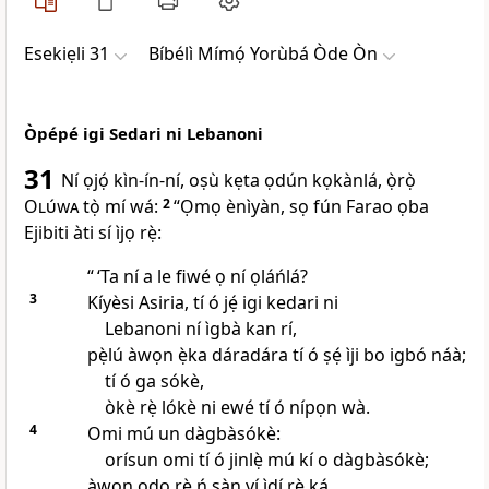
Esekiẹli 31
Bíbélì Mímọ́ Yorùbá Òde Òn
Òpépé igi Sedari ni Lebanoni
31
Ní ọjọ́ kìn-ín-ní, oṣù kẹta ọdún kọkànlá, ọ̀rọ̀
Olúwa
tọ̀ mí wá:
2
“Ọmọ ènìyàn, sọ fún Farao ọba
Ejibiti àti sí ìjọ rẹ̀:
“ ‘Ta ní a le fiwé ọ ní ọláńlá?
3
Kíyèsi Asiria, tí ó jẹ́ igi kedari ni
Lebanoni ní ìgbà kan rí,
pẹ̀lú àwọn ẹ̀ka dáradára tí ó ṣẹ́ ìji bo igbó náà;
tí ó ga sókè,
òkè rẹ̀ lókè ni ewé tí ó nípọn wà.
4
Omi mú un dàgbàsókè:
orísun omi tí ó jinlẹ̀ mú kí o dàgbàsókè;
àwọn odo rẹ̀ ń sàn yí ìdí rẹ̀ ká,