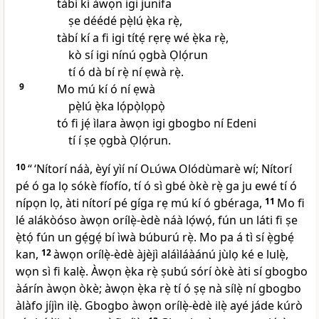
tàbí kí àwọn igi junifa
ṣe déédé pẹ̀lú ẹ̀ka rẹ̀,
tàbí kí a fi igi títẹ́ rẹrẹ wé ẹ̀ka rẹ̀,
kò sí igi nínú ọgbà Ọlọ́run
tí ó dà bí rẹ̀ ní ẹwà rẹ̀.
9
Mo mú kí ó ní ẹwà
pẹ̀lú ẹ̀ka lọ́pọ̀lọpọ̀
tó fi jẹ́ ìlara àwọn igi gbogbo ní Edeni
tí í ṣe ọgbà Ọlọ́run.
10
“ ‘Nítorí náà, èyí yìí ní
Olúwa
Olódùmarè wí; Nítorí
pé ó ga lọ sókè fíofío, tí ó sì gbé òkè rẹ̀ ga ju ewé tí ó
nípọn lọ, àti nítorí pé gíga rẹ mú kí ó gbéraga,
11
Mo fi
lé alákòóso àwọn orílẹ̀-èdè náà lọ́wọ́, fún un láti fi ṣe
ẹ̀tọ́ fún un gẹ́gẹ́ bí ìwà búburú rẹ̀. Mo pa á tì sí ẹ̀gbẹ́
kan,
12
àwọn orílẹ̀-èdè àjèjì aláìláàánú jùlọ ké e lulẹ̀,
wọn sì fi kalẹ̀. Àwọn ẹ̀ka rẹ̀ ṣubú sórí òkè àti sí gbogbo
àárín àwọn òkè; àwọn ẹ̀ka rẹ̀ tí ó ṣẹ nà sílẹ̀ ní gbogbo
àlàfo jíjìn ilẹ̀. Gbogbo àwọn orílẹ̀-èdè ilẹ̀ ayé jáde kúrò