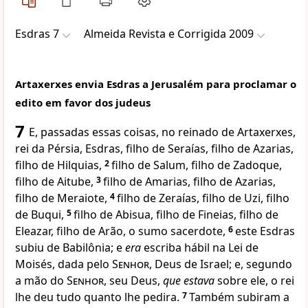
Esdras 7
Almeida Revista e Corrigida 2009
Artaxerxes envia Esdras a Jerusalém para proclamar o
edito em favor dos judeus
7
E, passadas essas coisas, no reinado de Artaxerxes,
rei da Pérsia, Esdras, filho de Seraías, filho de Azarias,
filho de Hilquias,
2
filho de Salum, filho de Zadoque,
filho de Aitube,
3
filho de Amarias, filho de Azarias,
filho de Meraiote,
4
filho de Zeraías, filho de Uzi, filho
de Buqui,
5
filho de Abisua, filho de Fineias, filho de
Eleazar, filho de Arão, o sumo sacerdote,
6
este Esdras
subiu de Babilônia; e
era
escriba hábil na Lei de
Moisés, dada pelo
Senhor
, Deus de Israel; e, segundo
a mão do
Senhor
, seu Deus,
que estava
sobre ele, o rei
lhe deu tudo quanto lhe pedira.
7
Também subiram a