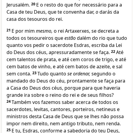
Jerusalém.
20
E o resto do que for necessário para a
Casa de teu Deus, que te convenha dar,
o
darás da
casa dos tesouros do rei.
21
E por mim
mesmo,
o rei Artaxerxes, se decreta a
todos os tesoureiros que
estão
dalém do rio que tudo
quanto vos pedir o sacerdote Esdras, escriba da Lei
do Deus dos céus, apressuradamente se faça.
22
Até
cem talentos de prata, e até cem coros de trigo, e até
cem batos de vinho, e até cem batos de azeite, e sal
sem conta.
23
Tudo quanto
se ordenar,
segundo o
mandado do Deus do céu, prontamente se faça para
a Casa do Deus dos céus, porque para que haveria
grande ira sobre o reino do rei e de seus filhos?
24
Também vos fazemos saber acerca de todos os
sacerdotes, levitas, cantores, porteiros, netineus e
ministros desta Casa de Deus que se lhes não possa
impor nem direito, nem antigo tributo, nem renda.
25
E tu, Esdras, conforme a sabedoria do teu Deus,