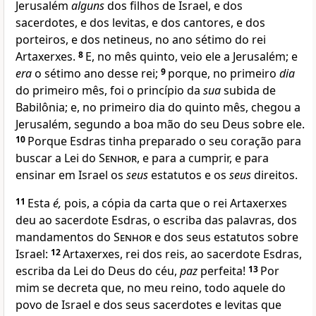
Jerusalém
alguns
dos filhos de Israel, e dos
sacerdotes, e dos levitas, e dos cantores, e dos
porteiros, e dos netineus, no ano sétimo do rei
Artaxerxes.
8
E, no mês quinto, veio ele a Jerusalém; e
era
o sétimo ano desse rei;
9
porque, no primeiro
dia
do primeiro mês, foi o princípio da
sua
subida de
Babilônia; e, no primeiro dia do quinto mês, chegou a
Jerusalém, segundo a boa mão do seu Deus sobre ele.
10
Porque Esdras tinha preparado o seu coração para
buscar a Lei do
Senhor
, e para a cumprir, e para
ensinar em Israel os
seus
estatutos e os
seus
direitos.
11
Esta
é,
pois, a cópia da carta que o rei Artaxerxes
deu ao sacerdote Esdras, o escriba das palavras, dos
mandamentos do
Senhor
e dos seus estatutos sobre
Israel:
12
Artaxerxes, rei dos reis, ao sacerdote Esdras,
escriba da Lei do Deus do céu,
paz
perfeita!
13
Por
mim se decreta que, no meu reino, todo aquele do
povo de Israel e dos seus sacerdotes e levitas que