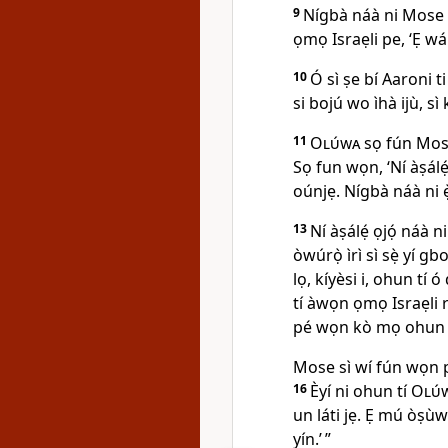
9
Nígbà náà ni Mose 
ọmọ Israẹli pe, ‘Ẹ wá
10
Ó sì ṣe bí Aaroni 
si bojú wo ìhà ijù, sì
11
Olúwa
sọ fún Mos
Sọ fun wọn, ‘Ní àṣálẹ́,
oúnjẹ. Nígbà náà ni 
13
Ní àṣálẹ́ ọjọ́ náà n
òwúrọ̀ ìrì sì sẹ̀ yí g
lọ, kíyèsi i, ohun tí ó 
tí àwọn ọmọ Israẹli rí
pé wọn kò mọ ohun tí
Mose sì wí fún wọn pé
16
Èyí ni ohun tí
Olú
un láti jẹ. Ẹ mú òṣùw
yín.’ ”