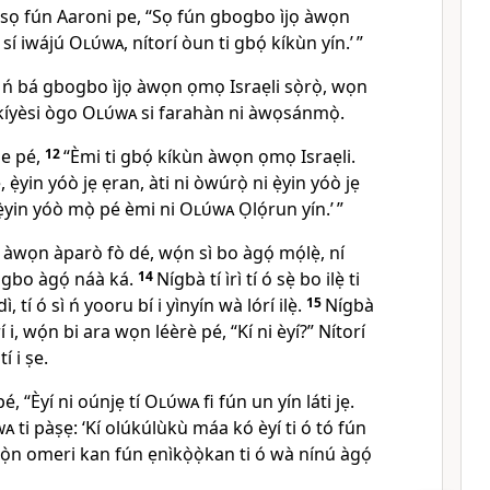
sọ fún Aaroni pe, “Sọ fún gbogbo ìjọ àwọn
 sí iwájú
Olúwa
, nítorí òun ti gbọ́ kíkùn yín.’ ”
ti ń bá gbogbo ìjọ àwọn ọmọ Israẹli sọ̀rọ̀, wọn
 kíyèsi ògo
Olúwa
si farahàn ni àwọsánmọ̀.
e pé,
12
“Èmi ti gbọ́ kíkùn àwọn ọmọ Israẹli.
 ẹ̀yin yóò jẹ ẹran, àti ni òwúrọ̀ ni ẹ̀yin yóò jẹ
ẹ̀yin yóò mọ̀ pé èmi ni
Olúwa
Ọlọ́run yín.’ ”
i àwọn àparò fò dé, wọ́n sì bo àgọ́ mọ́lẹ̀, ní
bogbo àgọ́ náà ká.
14
Nígbà tí ìrì tí ó sẹ̀ bo ilẹ̀ ti
dì, tí ó sì ń yooru bí i yìnyín wà lórí ilẹ̀.
15
Nígbà
 i, wọ́n bi ara wọn léèrè pé, “Kí ni èyí?” Nítorí
 i ṣe.
, “Èyí ni oúnjẹ tí
Olúwa
fi fún un yín láti jẹ.
wa
ti pàṣẹ: ‘Kí olúkúlùkù máa kó èyí ti ó tó fún
ọ̀n omeri kan fún ẹnìkọ̀ọ̀kan ti ó wà nínú àgọ́