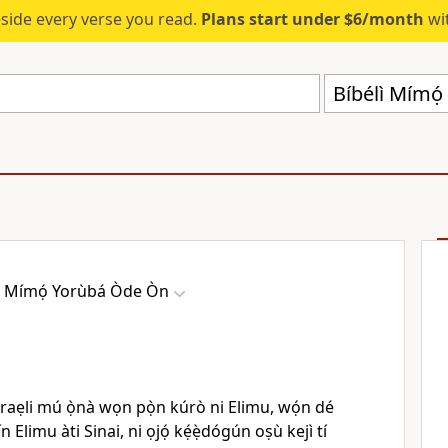
eside every verse you read.
Plans start under $6/month
wit
Bíbélì Mímọ
ì Mímọ́ Yorùbá Òde Òn
raẹli mú ọ̀nà wọn pọ̀n kúrò ni Elimu, wọ́n dé
rín Elimu àti Sinai, ni ọjọ́ kẹ́ẹ̀dógún oṣù kejì tí