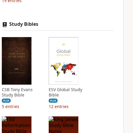
19
entries
Study Bibles
CSB Tony Evans
ESV Global Study
Study Bible
Bible
PLUS
PLUS
5
entries
12
entries