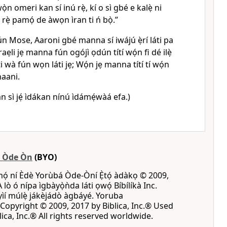
n omeri kan sí inú rẹ̀, kí o sì gbé e kalẹ̀ ni
ú rẹ̀ pamọ́ de àwọn ìran ti ń bọ̀.”
ún Mose, Aaroni gbé manna sí iwájú ẹ̀rí láti pa
ẹli jẹ manna fún ogójì ọdún títí wọ́n fi dé ilẹ̀
ti wà fún wọn láti jẹ; Wọ́n jẹ manna títí tí wọ́n
naani.
 sì jẹ́ ìdákan nínú ìdámẹ́wàá efa.)
á Òde Òn
(BYO)
mọ́ ní Èdè Yorùbá Òde-Òní Ẹ̀tọ́ àdàkọ © 2009,
A lò ó nípa ìgbàyọ̀ǹda láti ọwọ́ Bíbílíkà Inc.
 yìí múlẹ̀ jákèjádò àgbáyé. Yoruba
opyright © 2009, 2017 by Biblica, Inc.® Used
ica, Inc.® All rights reserved worldwide.