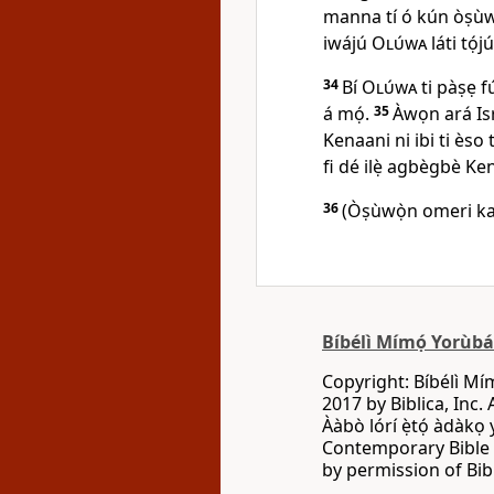
manna tí ó kún òṣùwọ̀
iwájú
Olúwa
láti tọ́j
34
Bí
Olúwa
ti pàṣẹ f
á mọ́.
35
Àwọn ará Isra
Kenaani ni ibi ti èso 
fi dé ilẹ̀ agbègbè Ke
36
(Òṣùwọ̀n omeri kan
Bíbélì Mímọ́ Yorùb
Copyright: Bíbélì Mí
2017 by Biblica, Inc. 
Ààbò lórí ẹ̀tọ́ àdàkọ
Contemporary Bible C
by permission of Bibl