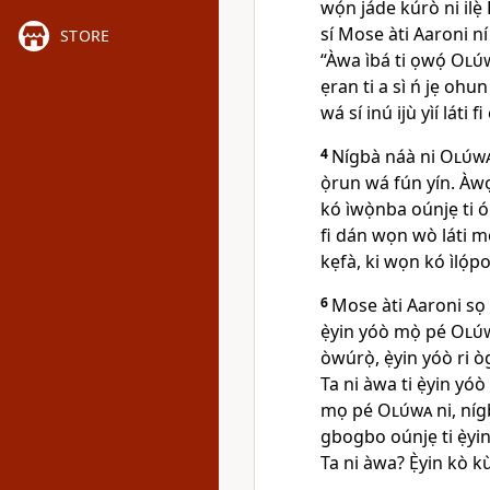
wọ́n jáde kúrò ni ilẹ̀ 
sí Mose àti Aaroni ní
STORE
“Àwa ìbá ti ọwọ́
Olú
ẹran ti a sì ń jẹ ohu
wá sí inú ijù yìí láti f
4
Nígbà náà ni
Olúw
ọ̀run wá fún yín. Àwọ
kó ìwọ̀nba oúnjẹ ti ó
fi dán wọn wò láti m
kẹfà, ki wọn kó ìlọ́po
6
Mose àti Aaroni sọ 
ẹ̀yin yóò mọ̀ pé
Olú
òwúrọ̀, ẹ̀yin yóò ri 
Ta ni àwa ti ẹ̀yin yó
mọ pé
Olúwa
ni, nígb
gbogbo oúnjẹ ti ẹ̀yin ń
Ta ni àwa? Ẹ̀yin kò k