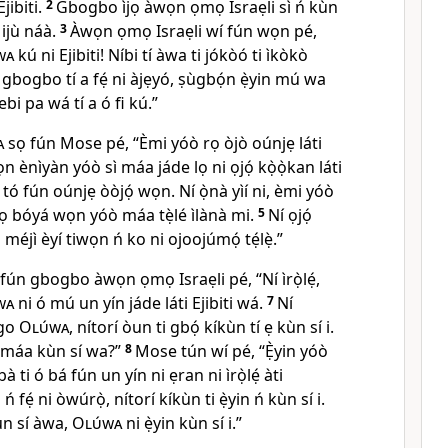
Ejibiti.
2
Gbogbo ìjọ àwọn ọmọ Israẹli sì ń kùn
 ijù náà.
3
Àwọn ọmọ Israẹli wí fún wọn pé,
wa
kú ni Ejibiti! Níbi tí àwa ti jókòó ti ìkòkò
n gbogbo tí a fẹ́ ni àjẹyó, ṣùgbọ́n ẹ̀yin mú wa
i ebi pa wá tí a ó fi kú.”
a
sọ fún Mose pé, “Èmi yóò rọ òjò oúnjẹ láti
n ènìyàn yóò sì máa jáde lọ ni ọjọ́ kọ̀ọ̀kan láti
 tó fún oúnjẹ òòjọ́ wọn. Ní ọ̀nà yìí ni, èmi yóò
ọ bóyá wọn yóò máa tẹ̀lé ìlànà mi.
5
Ní ọjọ́
 méjì èyí tiwọn ń ko ni ojoojúmọ́ tẹ́lẹ̀.”
fún gbogbo àwọn ọmọ Israẹli pé, “Ní ìrọ̀lẹ́,
wa
ni ó mú un yín jáde láti Ejibiti wá.
7
Ní
ògo
Olúwa
, nítorí òun ti gbọ́ kíkùn tí ẹ kùn sí i.
ò máa kùn sí wa?”
8
Mose tún wí pé, “Ẹ̀yin yóò
à ti ó bá fún un yín ni ẹran ni ìrọ̀lẹ́ àti
 fẹ́ ni òwúrọ̀, nítorí kíkùn ti ẹ̀yin ń kùn sí i.
ùn sí àwa,
Olúwa
ni ẹ̀yin kùn sí i.”