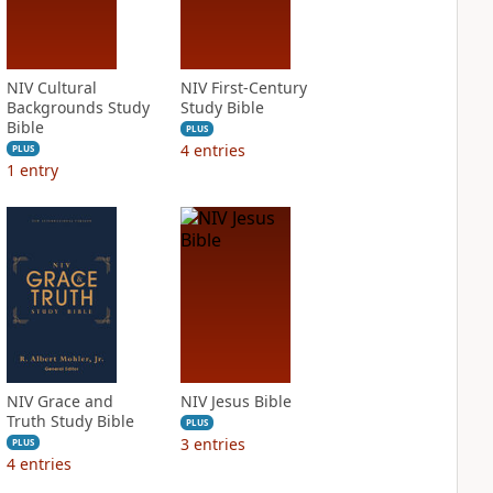
NIV Cultural
NIV First-Century
Backgrounds Study
Study Bible
Bible
PLUS
4
entries
PLUS
1
entry
NIV Grace and
NIV Jesus Bible
Truth Study Bible
PLUS
3
entries
PLUS
4
entries