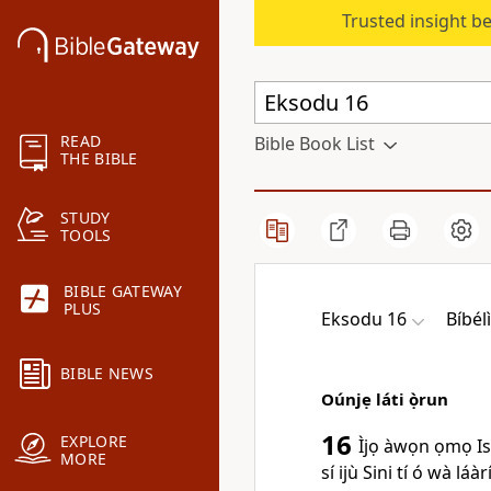
Trusted insight b
READ
Bible Book List
THE BIBLE
STUDY
TOOLS
BIBLE GATEWAY
PLUS
Eksodu 16
Bíbél
BIBLE NEWS
Oúnjẹ láti ọ̀run
16
EXPLORE
Ìjọ àwọn ọmọ Is
MORE
sí ijù Sini tí ó wà láà