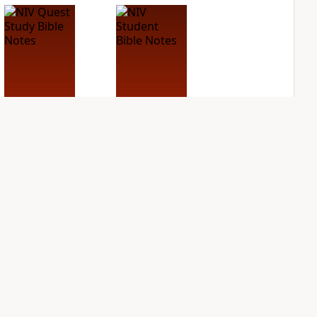
NIV Quest Study
NIV Student Bible
Bible Notes
Notes
PLUS
PLUS
11
entries
3
entries