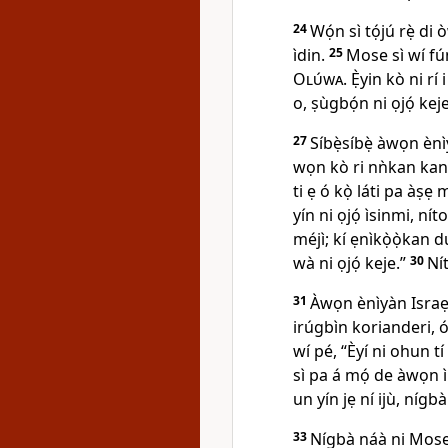
24
Wọ́n sì tọ́jú rẹ̀ di
ìdin.
25
Mose sì wí fún 
Olúwa
. Ẹ̀yin kò ni rí i
o, ṣùgbọ́n ni ọjọ́ keje
27
Síbẹ̀síbẹ̀ àwọn ènì
wọn kò ri nǹkan kan
ti ẹ ó kọ̀ láti pa àṣẹ 
yín ni ọjọ́ ìsinmi, nít
méjì; kí ẹnìkọ̀ọ̀kan d
wà ni ọjọ́ keje.”
30
Ní
31
Àwọn ènìyàn Israẹl
irúgbìn korianderi, ó s
wí pé, “Èyí ni ohun tí
sì pa á mọ́ de àwọn ìr
un yín jẹ ní ijù, nígbà 
33
Nígbà náà ni Mose 