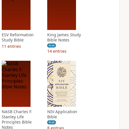
ESV Reformation
King James Study
Study Bible
Bible Notes
11
entries
PLUS
14
entries
NASB Charles F.
NIV Application
Stanley Life
Bible
Principles Bible
PLUS
Notes
8
entries