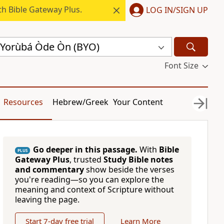
h Bible Gateway Plus.
LOG IN/SIGN UP
́ Yorùbá Òde Òn (BYO)
Font Size
Resources
Hebrew/Greek
Your Content
Go deeper in this passage.
With
Bible
PLUS
Gateway Plus
, trusted
Study Bible notes
and commentary
show beside the verses
you're reading—so you can explore the
meaning and context of Scripture without
leaving the page.
Start 7-day free trial
Learn More