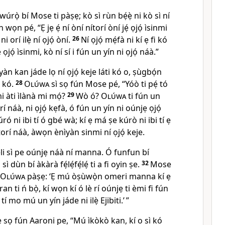
 òwúrọ̀ bí Mose ti pàṣẹ; kò sì rùn bẹ́ẹ̀ ni kò sì ní
wọn pé, “Ẹ jẹ ẹ́ ní òní nítorí òní jẹ́ ọjọ́ ìsinmi
 ni orí ilẹ̀ ní ọjọ́ òní.
26
Ní ọjọ́ mẹ́fà ni kí ẹ fi kó
 ọjọ́ ìsinmi, kò ní sí i fún un yín ni ọjọ́ náà.”
yàn kan jáde lọ ní ọjọ́ keje láti kó o, ṣùgbọ́n
 kó.
28
Olúwa
sì sọ fún Mose pé, “Yóò ti pẹ́ tó
mi àti ìlànà mi mọ́?
29
Wò ó?
Olúwa
ti fún un
orí náà, ni ọjọ́ kẹfà, ó fún un yín ni oúnjẹ ọjọ́
úró ni ibi tí ó gbé wà; kí ẹ má ṣe kúrò ni ibi tí ẹ
torí náà, àwọn ènìyàn sinmi ní ọjọ́ keje.
i sì pe oúnjẹ náà ní manna. Ó funfun bí
ì dùn bí àkàrà fẹ́lẹ́fẹ́lẹ́ ti a fi oyin ṣe.
32
Mose
Olúwa
pàṣẹ: ‘Ẹ mú òṣùwọ̀n omeri manna kí ẹ
an ti ń bọ̀, kí wọn kí ó lè rí oúnjẹ ti èmi fi fún
tí mo mú un yín jáde ni ilẹ̀ Ejibiti.’ ”
sọ fún Aaroni pe, “Mú ìkòkò kan, kí o sì kó