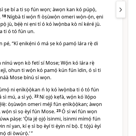
ì ṣe bí a ti sọ fún wọn; àwọn kan kó púpọ̀,
.
18
Nígbà tí wọ́n fi òṣùwọ̀n omeri wọ̀n-ọ́n, ẹni
ọ̀ jù, bẹ́ẹ̀ ni ẹni tí ó kó ìwọ̀nba kò ní kéré jù.
a ti ó tó fún un.
 pé, “Kí ẹnikẹ́ni ó má ṣe kó pamọ́ lára rẹ̀ di
nínú wọn kò fetí sí Mose; Wọ́n kó lára rẹ̀
ejì, ohun ti wọ́n kó pamọ́ kún fún ìdin, ó sì ti
rí náà Mose bínú sí wọn.
úmọ́ ni ẹnìkọ̀ọ̀kan ń lọ kó ìwọ̀nba ti ó tó fún
 sì mú, a sì yọ́.
22
Ní ọjọ́ kẹfà, wọ́n kó ìlọ́po
ẹ́lẹ̀: òṣùwọ̀n omeri méjì fún ẹnìkọ̀ọ̀kan; àwọn
á, wọ́n sì sọ èyí fún Mose.
23
Ó sì wí fún wọn
úwa
pàṣẹ: ‘Ọ̀la jẹ́ ọjọ́ ìsinmi, ìsinmi mímọ́ fún
yin ní yan, kí ẹ sì bọ èyí ti ẹ̀yin ní bọ̀. Ẹ tọ́jú èyí
 mọ́ di òwúrọ̀.’ ”