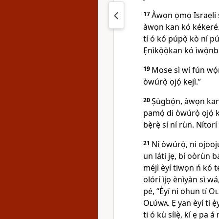
17
Àwọn ọmọ Israẹli s
àwọn kan kó kékeré
tí ó kó púpọ̀ kò ní púp
Ẹnìkọ̀ọ̀kan kó ìwọ̀nb
19
Mose sì wí fún wọ́n
òwúrọ̀ ọjọ́ kejì.”
20
Ṣùgbọ́n, àwọn kan 
pamọ́ di òwúrọ̀ ọjọ́ k
bẹ̀rẹ̀ sí ní rùn. Níto
21
Ní òwúrọ̀, ni ojooj
un láti jẹ, bí oòrùn bá
méjì èyí tiwọn ń kó t
olórí ìjọ ènìyàn sì w
pé, “Èyí ni ohun tí
Ol
Olúwa
. Ẹ yan èyí ti ẹ̀
ti ó kù sílẹ̀, kí ẹ pa á